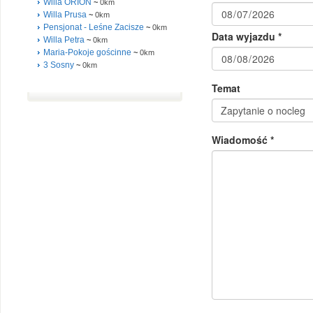
Willa ORION
~
0km
Willa Prusa
~
0km
Pensjonat - Leśne Zacisze
~
0km
Willa Petra
~
0km
Maria-Pokoje gościnne
~
0km
3 Sosny
~
0km