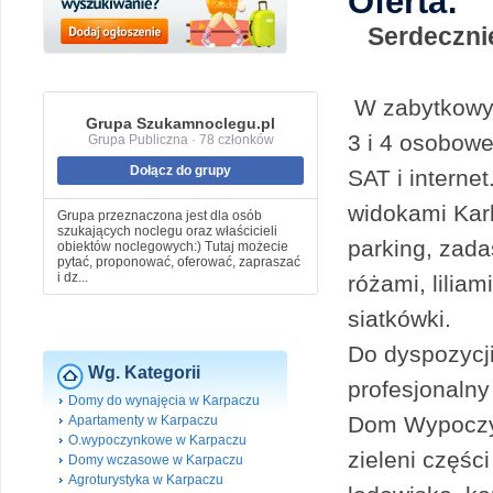
Oferta:
Serdeczn
W zabytkowym
Grupa Szukamnoclegu.pl
3 i 4 osobowe
Grupa Publiczna · 78 członków
Dołącz do grupy
SAT i intern
widokami Kar
Grupa przeznaczona jest dla osób
szukających noclegu oraz właścicieli
parking, zada
obiektów noclegowych:) Tutaj możecie
pytać, proponować, oferować, zapraszać
i dz...
różami, liliam
siatkówki.
Do dyspozycj
Wg. Kategorii
profesjonalny 
Domy do wynajęcia w Karpaczu
Dom Wypoczyn
Apartamenty w Karpaczu
O.wypoczynkowe w Karpaczu
zieleni częśc
Domy wczasowe w Karpaczu
Agroturystyka w Karpaczu