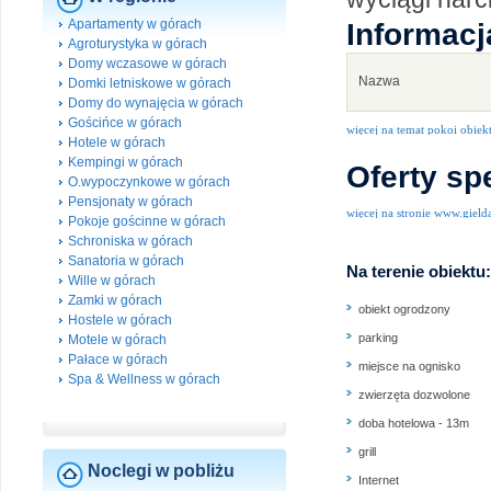
Apartamenty w górach
Informacj
Agroturystyka w górach
Domy wczasowe w górach
Nazwa
Domki letniskowe w górach
Domy do wynajęcia w górach
Gościńce w górach
więcej na temat pokoi obiek
Hotele w górach
Kempingi w górach
Oferty sp
O.wypoczynkowe w górach
Pensjonaty w górach
więcej na stronie www.gield
Pokoje gościnne w górach
Schroniska w górach
Sanatoria w górach
Na terenie obiektu:
Wille w górach
Zamki w górach
obiekt ogrodzony
Hostele w górach
parking
Motele w górach
Pałace w górach
miejsce na ognisko
Spa & Wellness w górach
zwierzęta dozwolone
doba hotelowa - 13m
grill
Noclegi w pobliżu
Internet