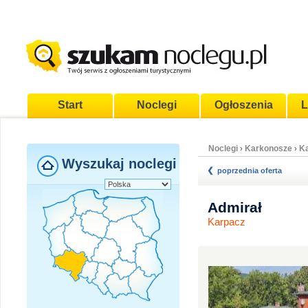
Start
Noclegi
Ogłoszenia
L
Noclegi
Karkonosze
K
›
›
Wyszukaj noclegi
poprzednia oferta
Admirał
Karpacz