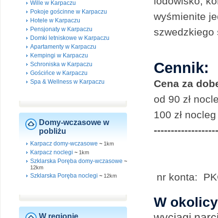
lodowisko, k
Wille w Karpaczu
Pokoje gościnne w Karpaczu
wyśmienite je
Hotele w Karpaczu
Pensjonaty w Karpaczu
szwedzkiego s
Domki letniskowe w Karpaczu
Apartamenty w Karpaczu
Kempingi w Karpaczu
Cennik:
Schroniska w Karpaczu
Gościńce w Karpaczu
Cena za dobe
Spa & Wellness w Karpaczu
od 90 zł nocl
100 zł nocle
Domy-wczasowe w
------------------
pobliżu
Karpacz domy-wczasowe
~
1km
Karpacz noclegi
~
1km
Szklarska Poręba domy-wczasowe
~
12km
nr konta: P
Szklarska Poręba noclegi
~
12km
W okolicy
wyciągi narc
W regionie