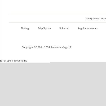
Korzystanie z ser
Noclegi
Współpraca
Polecane
Regulamin serwisu
Copyright © 2004 - 2026 Szukamnoclegu.pl
Error opening cache file