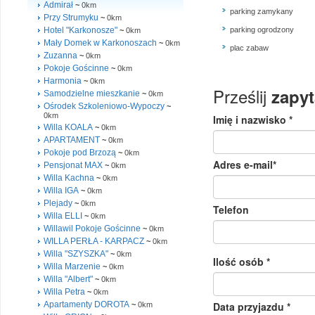
Admirał
~
0km
parking zamykany
Przy Strumyku
~
0km
Hotel "Karkonosze"
parking ogrodzony
~
0km
Mały Domek w Karkonoszach
~
0km
plac zabaw
Zuzanna
~
0km
Pokoje Gościnne
~
0km
Harmonia
~
0km
Samodzielne mieszkanie
~
0km
Ośrodek Szkoleniowo-Wypoczy
~
0km
Willa KOALA
~
0km
APARTAMENT
~
0km
Pokoje pod Brzozą
~
0km
Pensjonat MAX
~
0km
Willa Kachna
~
0km
Willa IGA
~
0km
Plejady
~
0km
Willa ELLI
~
0km
Willawil Pokoje Gościnne
~
0km
WILLA PERŁA - KARPACZ
~
0km
Willa "SZYSZKA"
~
0km
Willa Marzenie
~
0km
Willa "Albert"
~
0km
Willa Petra
~
0km
Apartamenty DOROTA
~
0km