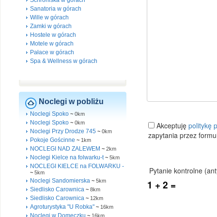
Schroniska w górach
Sanatoria w górach
Wille w górach
Zamki w górach
Hostele w górach
Motele w górach
Pałace w górach
Spa & Wellness w górach
Noclegi w pobliżu
Noclegi Spoko
~
0km
Noclegi Spoko
~
0km
Noclegi Przy Drodze 745
~
0km
Pokoje Gościnne
~
1km
NOCLEGI NAD ZALEWEM
~
2km
Noclegi Kielce na folwarku-t
~
5km
NOCLEGI KIELCE na FOLWARKU -
~
5km
Noclegi Sandomierska
~
5km
Siedlisko Carownica
~
8km
Siedlisko Carownica
~
12km
Agroturystyka "U Robka"
~
16km
Noclegi w Domeczku
~
16km