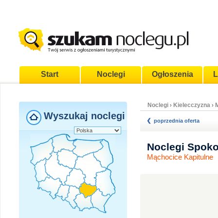
Start
Noclegi
Ogłoszenia
L
Noclegi
Kielecczyzna
›
›
Wyszukaj noclegi
poprzednia oferta
Noclegi Spok
Mąchocice Kapitulne