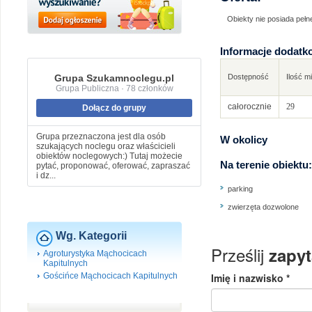
Obiekty nie posiada pełne
Informacje dodatk
Grupa Szukamnoclegu.pl
Dostępność
Ilość m
Grupa Publiczna · 78 członków
całorocznie
29
Dołącz do grupy
Grupa przeznaczona jest dla osób
W okolicy
szukających noclegu oraz właścicieli
obiektów noclegowych:) Tutaj możecie
Na terenie obiektu:
pytać, proponować, oferować, zapraszać
i dz...
parking
zwierzęta dozwolone
Wg. Kategorii
Agroturystyka Mąchocicach
Kapitulnych
Gościńce Mąchocicach Kapitulnych