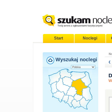
Start
Noclegi
No
Wyszukaj noclegi
D
W