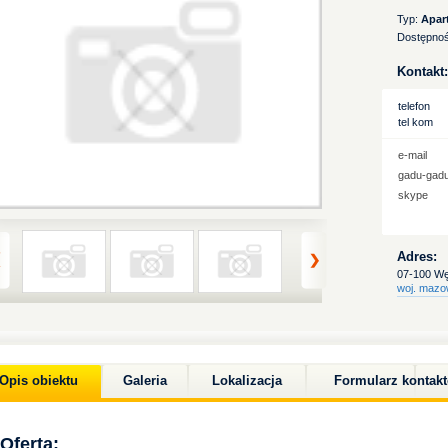
Typ:
Apar
Dostępnoś
Kontakt:
telefon
tel kom
e-mail
gadu-gad
skype
Adres:
07-100 Wę
woj. mazo
Opis obiektu
Galeria
Lokalizacja
Formularz kontak
Oferta: