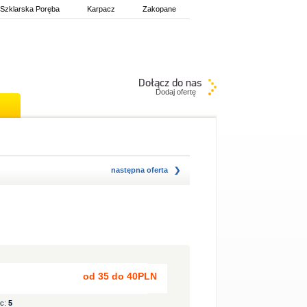
Szklarska Poręba
Karpacz
Zakopane
Dodaj ofertę
następna oferta
od 35 do 40PLN
sc:
5