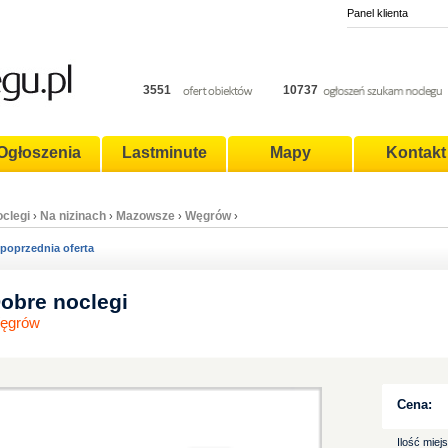
Panel klienta
3551
10737
Ogłoszenia
Lastminute
Mapy
Kontakt
clegi
Na nizinach
Mazowsze
Węgrów
›
›
›
›
poprzednia oferta
obre noclegi
ęgrów
Cena:
Ilość miej