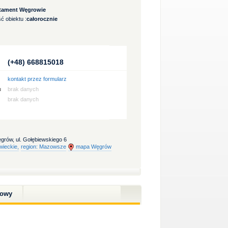
tament Węgrowie
ć obiektu :
całorocznie
(+48) 668815018
kontakt przez formularz
u
brak danych
brak danych
grów, ul. Gołębiewskiego 6
wieckie,
region: Mazowsze
mapa Węgrów
towy