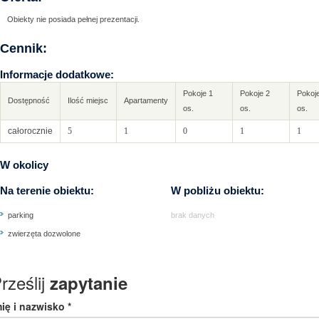
Obiekty nie posiada pełnej prezentacji.
Cennik:
Informacje dodatkowe:
Pokoje 1
Pokoje 2
Pokoj
Dostępność
Ilość miejsc
Apartamenty
os.
os.
os.
całorocznie
5
1
0
1
1
W okolicy
Na terenie obiektu:
W pobliżu obiektu:
parking
brak danych
zwierzęta dozwolone