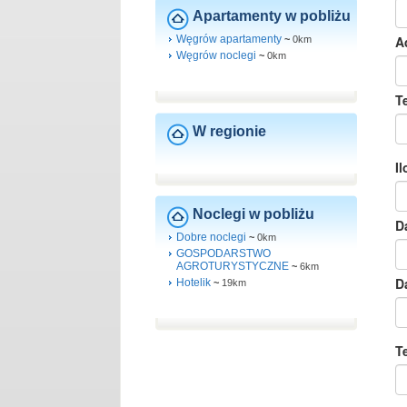
Apartamenty w pobliżu
Węgrów apartamenty
~
0km
Węgrów noclegi
~
0km
W regionie
Noclegi w pobliżu
Dobre noclegi
~
0km
GOSPODARSTWO
AGROTURYSTYCZNE
~
6km
Hotelik
~
19km