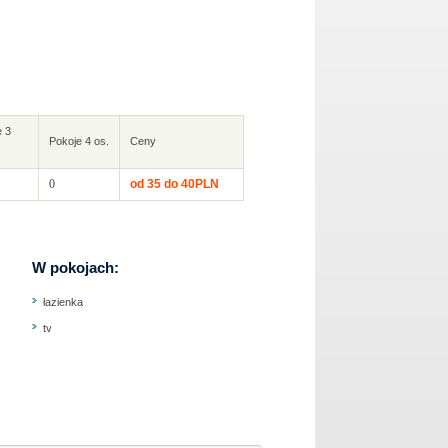
e 3
Pokoje 4 os.
Ceny
0
od 35 do 40PLN
W pokojach:
łazienka
tv