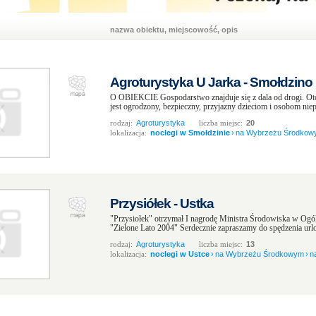
nazwa obiektu, miejscowość, opis
Agroturystyka U Jarka - Smołdzino
O OBIEKCIE Gospodarstwo znajduje się z dala od drogi. Otocz
jest ogrodzony, bezpieczny, przyjazny dzieciom i osobom ni
rodzaj:
Agroturystyka
liczba miejsc:
20
lokalizacja:
noclegi w Smołdzinie
›
na Wybrzeżu Środkow
Przysiółek - Ustka
"Przysiołek" otrzymał I nagrodę Ministra Środowiska w Og
"Zielone Lato 2004" Serdecznie zapraszamy do spędzenia urlo
rodzaj:
Agroturystyka
liczba miejsc:
13
lokalizacja:
noclegi w Ustce
›
na Wybrzeżu Środkowym
›
n