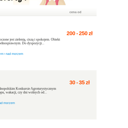
cena od
200
-
250
zł
one jest zielenią, ciszą i spokojem. Obiekt
epełnosprawnym. Do dyspozycji...
ym
›
nad morzem
30
-
35
zł
ólnopolskim Konkursie Agroturystycznym
pu, wakacji, czy dni wolnych od...
ad morzem