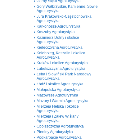
Górny Śląsk Agroturystyka
Góry Wałbrzyskie, Kamienne, Sowie
Agroturystyka
Jura Krakowsko-Częstochowska
Agroturystyka
Karkonosze Agroturystyka
Kaszuby Agroturystyka
Kazimierz Dolny i okolice
Agroturystyka
Kielecczyzna Agroturystyka
Kołobrzeg, Koszalin i okolica
Agroturystyka
Kraków i okolice Agroturystyka
Lubelszczyzna Agroturystyka
Łeba i Słowiński Park Narodowy
Agroturystyka
Łódź i okolice Agroturystyka
Małopolska Agroturystyka
Mazowsze Agroturystyka
Mazury i Warmia Agroturystyka
Mierzeja Helska i okolice
Agroturystyka
Mierzeja i Zalew Wiślany
Agroturystyka
Opolszczyzna Agroturystyka
Pieniny Agroturystyka
Podkarpacie Agroturystyka