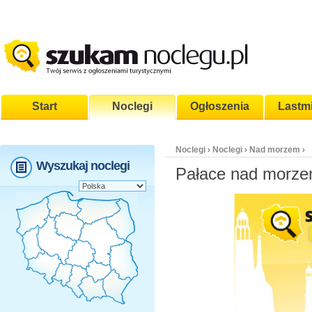
Start
Noclegi
Ogłoszenia
Lastm
Noclegi
Noclegi
Nad morzem
›
›
›
Wyszukaj noclegi
Pałace nad morz