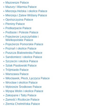
Mazowsze Pałace
Mazury i Warmia Pałace
Mierzeja Helska i okolice Pałace
Mierzeja i Zalew Wiślany Pałace
Opolszczyzna Pałace
Pieniny Pałace
Podkarpacie Pałace
Podlasie i Polesie Pałace
Pojezierze Leszczyńskie i
Wielkopolskie Pałace
Pojezierze Pomorskie Pałace
Poznań i okolice Pałace
Puszcza Białowieska Pałace
Sandomierz i okolice Pałace
Szczecin i okolice Pałace
Szlak Piastowski Pałace
Trójmiasto Pałace
Warszawa Pałace
Włocławek, Płock, Łęczyca Pałace
Wrocław i okolice Pałace
Wybrzeże Środkowe Pałace
Wyspa Wolin i okolice Pałace
Zakopane i Tatry Pałace
Zamość i Roztocze Pałace
Ziemia Chełmińska Pałace