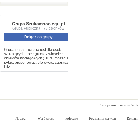
Grupa Szukamnoclegu.pl
Grupa Publiczna · 78 członków
Dołącz do grupy
Grupa przeznaczona jest dla osób
szukających noclegu oraz właścicieli
obiektów noclegowych:) Tutaj możecie
pytać, proponować, oferować, zapraszać
i dz...
Korzystanie z serwisu Szu
Noclegi
Współpraca
Polecane
Regulamin serwisu
Reklam