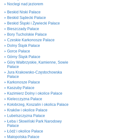
Noclegi nad jeziorem
Beskid Niski Pałace
Beskid Sądecki Pałace
Beskid Śląski i Żywiecki Pałace
Bieszczady Pałace
Bory Tucholskie Pałace
Czeskie Karkonosze Pałace
Dolny Śląsk Pałace
Gorce Pałace
Górny Śląsk Pałace
Góry Wałbrzyskie, Kamienne, Sowie
Pałace
Jura Krakowsko-Częstochowska
Pałace
Karkonosze Pałace
Kaszuby Pałace
Kazimierz Dolny i okolice Pałace
Kielecczyzna Pałace
Kołobrzeg, Koszalin i okolica Pałace
Kraków i okolice Pałace
Lubelszczyzna Pałace
Łeba i Słowiński Park Narodowy
Pałace
Łódź i okolice Pałace
Małopolska Pałace