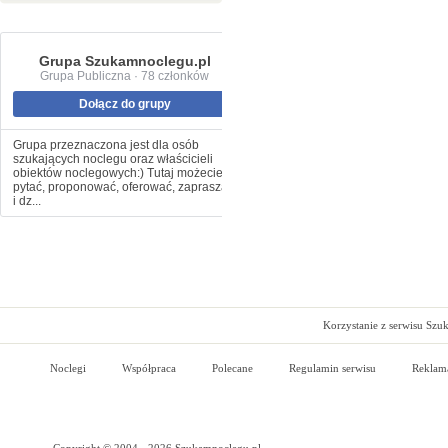
Grupa Szukamnoclegu.pl
Grupa Publiczna · 78 członków
Dołącz do grupy
Grupa przeznaczona jest dla osób
szukających noclegu oraz właścicieli
obiektów noclegowych:) Tutaj możecie
pytać, proponować, oferować, zapraszać
i dz...
Korzystanie z serwisu Szu
Noclegi
Współpraca
Polecane
Regulamin serwisu
Reklam