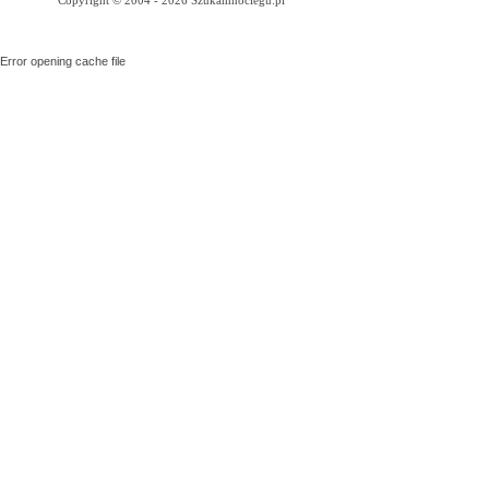
Copyright © 2004 - 2026 Szukamnoclegu.pl
Error opening cache file