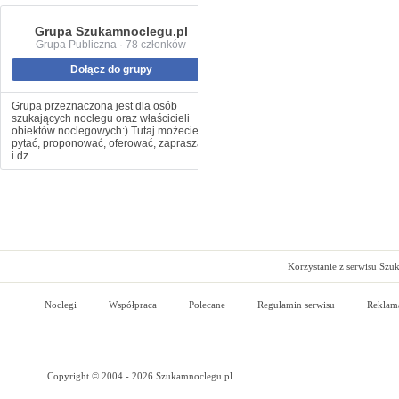
Grupa Szukamnoclegu.pl
Grupa Publiczna · 78 członków
Dołącz do grupy
Grupa przeznaczona jest dla osób
szukających noclegu oraz właścicieli
obiektów noclegowych:) Tutaj możecie
pytać, proponować, oferować, zapraszać
i dz...
Korzystanie z serwisu Szu
Noclegi
Współpraca
Polecane
Regulamin serwisu
Reklam
Copyright © 2004 - 2026 Szukamnoclegu.pl