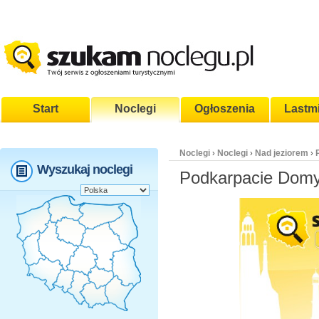
Start
Noclegi
Ogłoszenia
Lastm
Noclegi
Noclegi
Nad jeziorem
›
›
›
Wyszukaj noclegi
Podkarpacie Domy