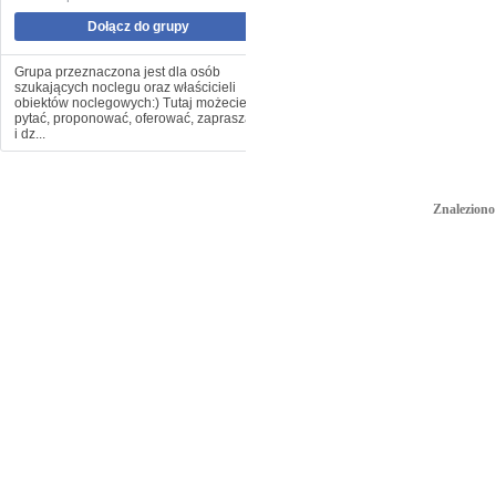
Dołącz do grupy
Grupa przeznaczona jest dla osób
szukających noclegu oraz właścicieli
obiektów noclegowych:) Tutaj możecie
pytać, proponować, oferować, zapraszać
i dz...
Znaleziono