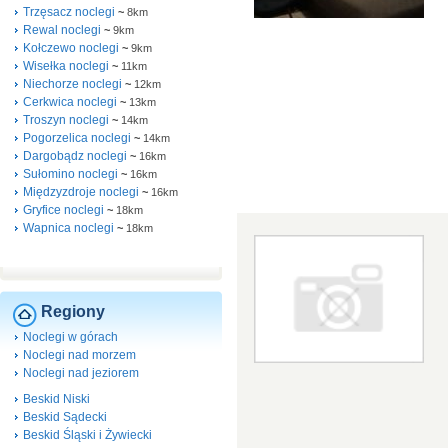
Trzęsacz noclegi
~
8km
Rewal noclegi
~
9km
Kołczewo noclegi
~
9km
Wisełka noclegi
~
11km
Niechorze noclegi
~
12km
Cerkwica noclegi
~
13km
Troszyn noclegi
~
14km
Pogorzelica noclegi
~
14km
Dargobądz noclegi
~
16km
Sułomino noclegi
~
16km
Międzyzdroje noclegi
~
16km
Gryfice noclegi
~
18km
Wapnica noclegi
~
18km
Regiony
Noclegi w górach
Noclegi nad morzem
Noclegi nad jeziorem
Beskid Niski
Beskid Sądecki
Beskid Śląski i Żywiecki