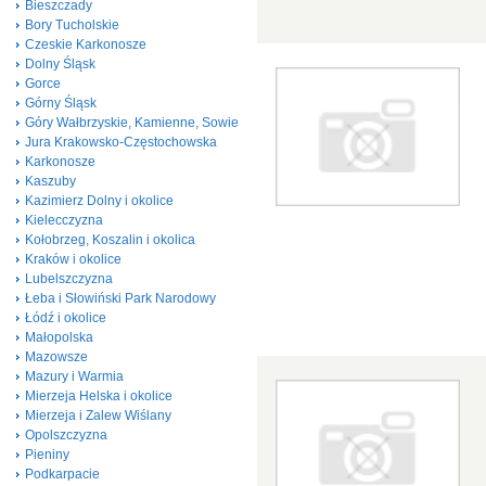
Bieszczady
Bory Tucholskie
Czeskie Karkonosze
Dolny Śląsk
Gorce
Górny Śląsk
Góry Wałbrzyskie, Kamienne, Sowie
Jura Krakowsko-Częstochowska
Karkonosze
Kaszuby
Kazimierz Dolny i okolice
Kielecczyzna
Kołobrzeg, Koszalin i okolica
Kraków i okolice
Lubelszczyzna
Łeba i Słowiński Park Narodowy
Łódź i okolice
Małopolska
Mazowsze
Mazury i Warmia
Mierzeja Helska i okolice
Mierzeja i Zalew Wiślany
Opolszczyzna
Pieniny
Podkarpacie