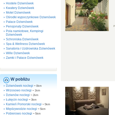
Hostele Dziwnówek
Kwatery Dziwnówek
Motel Dziwnówek
Ośrodki wypoczynkowe Dziwnówek
Pałace Dziwnówek
Pensjonaty Dziwnówek
Pola namiotowe, Kempingi
Dziwnówek
Schroniska Dziwnówek
Spa & Wellness Dziwnówek
Sanatoria i Uzdrowiska Dziwnówek
Wille Dziwnówek
Zamki i Pałace Dziwnówek
W pobliżu
Dziwnówek noclegi
~
0km
Wrzosowo noclegi
~
1km
Dziwnów noclegi
~
2km
Łukęcin noclegi
~
3km
Kamień Pomorski noclegi
~
5km
Międzywodzie noclegi
~
5km
Pobierowo noclegi
~
5km