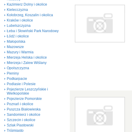
Kazimierz Dolny i okolice
Kielecczyzna
Kołobrzeg, Koszalin i okolica
Kraków i okolice
Lubelszczyzna
Łeba i Słowiński Park Narodowy
Łódź i okolice
Małopolska
Mazowsze
Mazury i Warmia
Mierzeja Helska i okolice
Mierzeja i Zalew Wiślany
Opolszczyzna
Pieniny
Podkarpacie
Podlasie i Polesie
Pojezierze Leszczyńskie i
Wielkopolskie
Pojezierze Pomorskie
Poznań i okolice
Puszcza Białowieska
Sandomierz i okolice
Szczecin i okolice
Szlak Piastowski
Trójmiasto