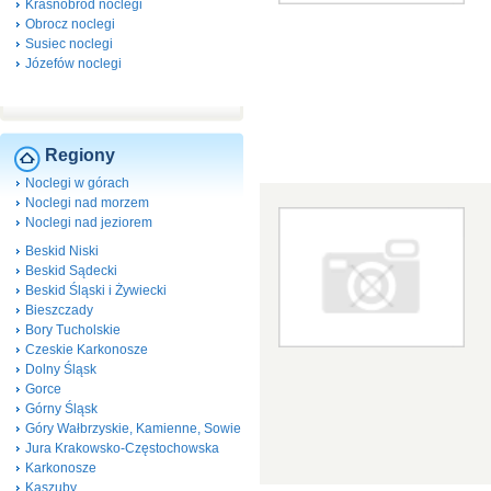
Krasnobród noclegi
Obrocz noclegi
Susiec noclegi
Józefów noclegi
Regiony
Noclegi w górach
Noclegi nad morzem
Noclegi nad jeziorem
Beskid Niski
Beskid Sądecki
Beskid Śląski i Żywiecki
Bieszczady
Bory Tucholskie
Czeskie Karkonosze
Dolny Śląsk
Gorce
Górny Śląsk
Góry Wałbrzyskie, Kamienne, Sowie
Jura Krakowsko-Częstochowska
Karkonosze
Kaszuby