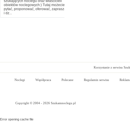
szukających noclegu oraz właścicieli
obiektów noclegowych:) Tutaj możecie
pytać, proponować, oferować, zapraszać
i dz...
Korzystanie z serwisu Szu
Noclegi
Współpraca
Polecane
Regulamin serwisu
Reklam
Copyright © 2004 - 2026 Szukamnoclegu.pl
Error opening cache file