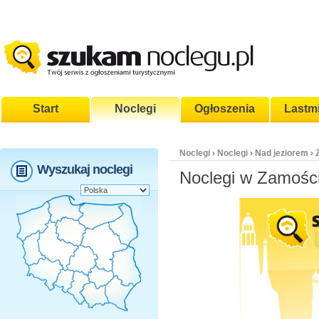
Start
Noclegi
Ogłoszenia
Lastm
Noclegi
Noclegi
Nad jeziorem
›
›
›
Wyszukaj noclegi
Noclegi w Zamości