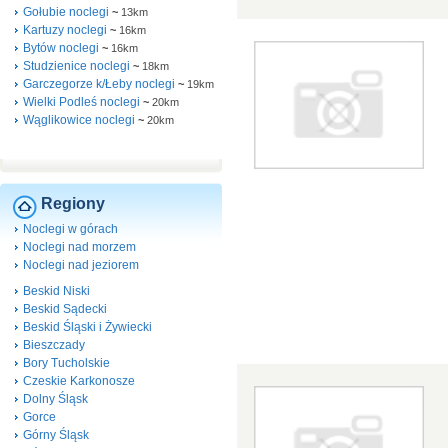
Gołubie noclegi
~
13km
Kartuzy noclegi
~
16km
Bytów noclegi
~
16km
Studzienice noclegi
~
18km
Garczegorze k/Łeby noclegi
~
19km
Wielki Podleś noclegi
~
20km
Wąglikowice noclegi
~
20km
Regiony
Noclegi w górach
Noclegi nad morzem
Noclegi nad jeziorem
Beskid Niski
Beskid Sądecki
Beskid Śląski i Żywiecki
Bieszczady
Bory Tucholskie
Czeskie Karkonosze
Dolny Śląsk
Gorce
Górny Śląsk