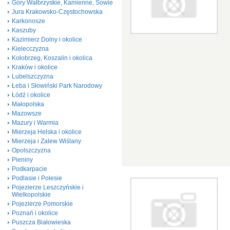
Góry Wałbrzyskie, Kamienne, Sowie
Jura Krakowsko-Częstochowska
Karkonosze
Kaszuby
Kazimierz Dolny i okolice
Kielecczyzna
Kołobrzeg, Koszalin i okolica
Kraków i okolice
Lubelszczyzna
Łeba i Słowiński Park Narodowy
Łódź i okolice
Małopolska
Mazowsze
Mazury i Warmia
Mierzeja Helska i okolice
Mierzeja i Zalew Wiślany
Opolszczyzna
Pieniny
Podkarpacie
Podlasie i Polesie
Pojezierze Leszczyńskie i
Wielkopolskie
Pojezierze Pomorskie
Poznań i okolice
Puszcza Białowieska