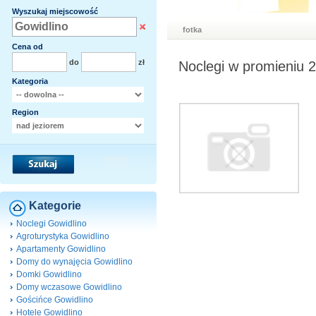
Wyszukaj miejscowość
fotka
Cena od
do
zł
Noclegi w promieniu 
Kategoria
Region
Kategorie
Noclegi Gowidlino
Agroturystyka Gowidlino
Apartamenty Gowidlino
Domy do wynajęcia Gowidlino
Domki Gowidlino
Domy wczasowe Gowidlino
Gościńce Gowidlino
Hotele Gowidlino