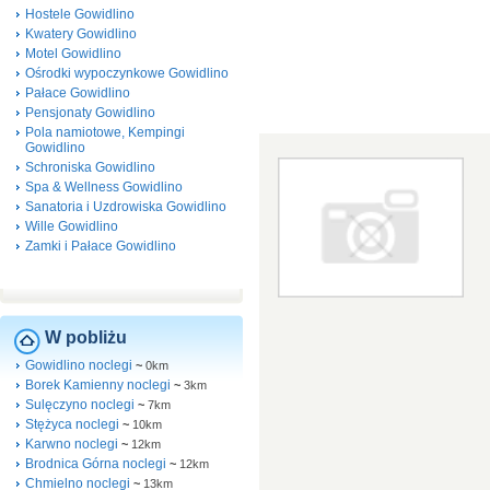
Hostele Gowidlino
Kwatery Gowidlino
Motel Gowidlino
Ośrodki wypoczynkowe Gowidlino
Pałace Gowidlino
Pensjonaty Gowidlino
Pola namiotowe, Kempingi
Gowidlino
Schroniska Gowidlino
Spa & Wellness Gowidlino
Sanatoria i Uzdrowiska Gowidlino
Wille Gowidlino
Zamki i Pałace Gowidlino
W pobliżu
Gowidlino noclegi
~
0km
Borek Kamienny noclegi
~
3km
Sulęczyno noclegi
~
7km
Stężyca noclegi
~
10km
Karwno noclegi
~
12km
Brodnica Górna noclegi
~
12km
Chmielno noclegi
~
13km