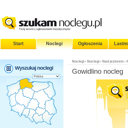
Start
Noclegi
Ogłoszenia
Lastm
Noclegi
Noclegi
Nad jeziorem
›
›
›
Wyszukaj noclegi
Gowidlino nocleg