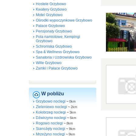
Hostele Grzybowo
Kwatery Grzybowo
Motel Grzybowo
Ośrodki wypoczynkowe Grzybowo
Pałace Grzybowo
Pensjonaty Grzybowo
Pola namiotowe, Kempingi
Grzybowo
Schroniska Grzybowo
Spa & Wellness Grzybowo
Sanatoria i Uzdrowiska Grzybowo
Wille Grzybowo
Zamki i Pałace Grzybowo
W pobliżu
Grzybowo noclegi
~
0km
Zieleniewo noclegi
~
2km
Kołobrzeg noclegi
~
3km
Dźwirzyno noclegi
~
5km
Rogowo noclegi
~
8km
Sianożęty noclegi
~
9km
Mrzeżyno noclegi
~
9km