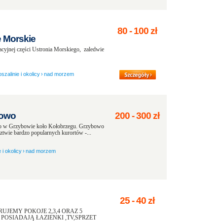
80
-
100
zł
 Morskie
cyjnej części Ustronia Morskiego, zaledwie
zalinie i okolicy
›
nad morzem
owo
200
-
300
zł
o w Grzybowie koło Kołobrzegu. Grzybowo
dztwie bardzo popularnych kurortów -...
 i okolicy
›
nad morzem
25
-
40
zł
JEMY POKOJE 2,3,4 ORAZ 5
OSIADAJĄ ŁAZIENKI ,TV,SPRZET