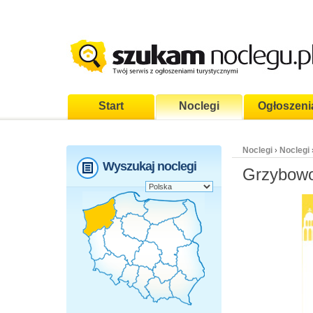
Start
Noclegi
Ogłoszeni
Noclegi
Noclegi
›
Wyszukaj noclegi
Grzybowo