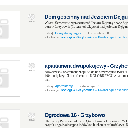
Dom gościnny nad Jeziorem Dejgu
Witam. Serdecznie zapraszam nad Jezioro Dejguny www.dejg
dom w Grzybowie (15 km. od Giżycka) nad jeziorem Dejguny
rodzaj:
Domy do wynajęcia
liczba miejsc:
6
lokalizacja:
noclegi w Grzybowie
›
w Kołobrzegu Koszalinie
apartament dwupokojowy - Grzyb
Nowoczesny apartament znajduje sie na strzeżonym O
400m od plaży i 5 km od cenrum KOŁOBRZEGU Apartament
na...
rodzaj:
Apartamenty
liczba miejsc:
5
lokalizacja:
noclegi w Grzybowie
›
w Kołobrzegu Koszalinie
Ogrodowa 16 - Grzybowo
Oferujemy Państwu pokoje 2,3,4-osobowe z łazienkami. W 
czajnik i ogólnodostępna lodówka i kuchenka mikrofalowa. Do