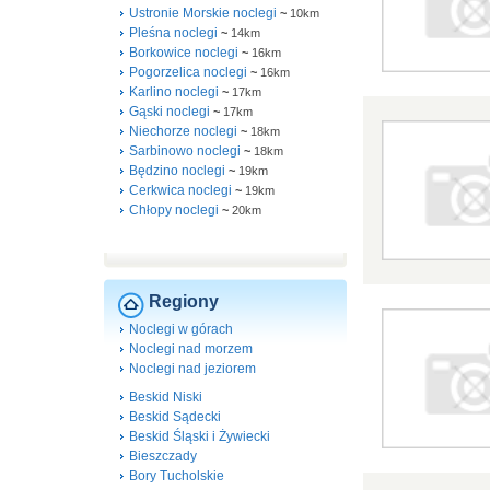
Ustronie Morskie noclegi
~
10km
Pleśna noclegi
~
14km
Borkowice noclegi
~
16km
Pogorzelica noclegi
~
16km
Karlino noclegi
~
17km
Gąski noclegi
~
17km
Niechorze noclegi
~
18km
Sarbinowo noclegi
~
18km
Będzino noclegi
~
19km
Cerkwica noclegi
~
19km
Chłopy noclegi
~
20km
Regiony
Noclegi w górach
Noclegi nad morzem
Noclegi nad jeziorem
Beskid Niski
Beskid Sądecki
Beskid Śląski i Żywiecki
Bieszczady
Bory Tucholskie