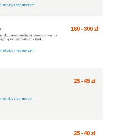
 i okolicy
›
nad morzem
o
160
-
300
zł
łtyk. Teren osiedla jest monitorowany i
dują się (bezpłatnie): - kort...
 i okolicy
›
nad morzem
25
-
45
zł
 i okolicy
›
nad morzem
25
-
40
zł