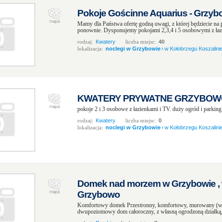
Pokoje Gościnne Aquarius - Grzy
Mamy dla Państwa ofertę godną uwagi, z której będziecie na
ponownie. Dysponujemy pokojami 2,3,4 i 5 osobowymi z łaz
rodzaj:
Kwatery
liczba miejsc:
40
lokalizacja:
noclegi w Grzybowie
›
w Kołobrzegu Koszalinie
KWATERY PRYWATNE GRZYBOWO 
pokoje 2 i 3 osobowe z łazienkami i TV. duży ogród i parking
rodzaj:
Kwatery
liczba miejsc:
0
lokalizacja:
noclegi w Grzybowie
›
w Kołobrzegu Koszalinie
Domek nad morzem w Grzybowie , w
Grzybowo
Komfortowy domek Przestronny, komfortowy, murowany (wy
dwupoziomowy dom całoroczny, z własną ogrodzoną działką, g