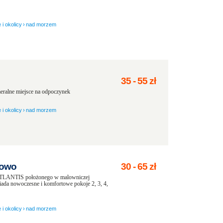
 i okolicy
›
nad morzem
35
-
55
zł
eralne miejsce na odpoczynek
 i okolicy
›
nad morzem
bowo
30
-
65
zł
LANTIS położonego w malowniczej
ada nowoczesne i komfortowe pokoje 2, 3, 4,
 i okolicy
›
nad morzem