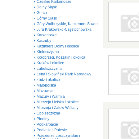
Czeskie Karkonosze
Dolny Śląsk
Gorce
Górny Śląsk
Góry Wałbrzyskie, Kamienne, Sowie
Jura Krakowsko-Częstochowska
Karkonosze
Kaszuby
Kazimierz Dolny i okolice
Kielecczyzna
Kołobrzeg, Koszalin i okolica
Kraków i okolice
Lubelszczyzna
Łeba i Słowiński Park Narodowy
Łódź i okolice
Małopolska
Mazowsze
Mazury i Warmia
Mierzeja Helska i okolice
Mierzeja i Zalew Wiślany
Opolszczyzna
Pieniny
Podkarpacie
Podlasie i Polesie
Pojezierze Leszczyńskie i