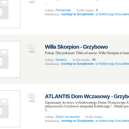
...
rodzaj:
Pensjonaty
liczba miejsc:
0
lokalizacja:
noclegi w Grzybowie
›
w Kołobrzegu Koszalinie
Willa Skorpion - Grzybowo
Pokoje 20m położone 350m od morza .Willa Skorpion to kam
rodzaj:
Kwatery
liczba miejsc:
40
lokalizacja:
noclegi w Grzybowie
›
w Kołobrzegu Koszalinie
ATLANTIS Dom Wczasowy - Grzy
Zapraszamy do nowo wybudowanego Domu Wczasowego AT
miejscowości Grzybowo nieopodal Kołobrzegu ! Obiekt posi
5...
rodzaj:
Domy wczasowe
liczba miejsc:
lokalizacja:
noclegi w Grzybowie
›
w Kołobrzegu Koszalinie