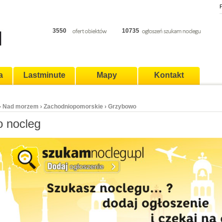
P
3550
10735
a
Lastminute
Mapy
Kontakt
Nad morzem
Zachodniopomorskie
Grzybowo
›
›
›
 nocleg