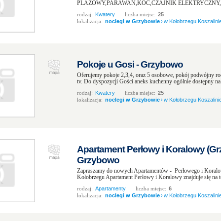
PLAŻOWY,PARAWAN,KOC,CZAJNIK ELEKTRYCZNY,D
rodzaj:
Kwatery
liczba miejsc:
25
lokalizacja:
noclegi w Grzybowie
›
w Kołobrzegu Koszalinie
Pokoje u Gosi - Grzybowo
Oferujemy pokoje 2,3,4, oraz 5 osobowe, pokój podwójny rodz
tv. Do dyspozycji Gości aneks kuchenny ogólnie dostępny na t
rodzaj:
Kwatery
liczba miejsc:
25
lokalizacja:
noclegi w Grzybowie
›
w Kołobrzegu Koszalinie
Apartament Perłowy i Koralowy (Gr
Grzybowo
Zapraszamy do nowych Apartamentów - Perłowego i Koral
Kołobrzegu Apartament Perłowy i Koralowy znajduje się na te
rodzaj:
Apartamenty
liczba miejsc:
6
lokalizacja:
noclegi w Grzybowie
›
w Kołobrzegu Koszalinie