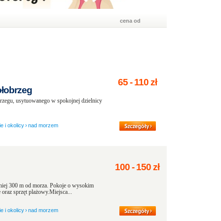
cena od
65
-
110
zł
łobrzeg
gu, usytuowanego w spokojnej dzielnicy
e i okolicy
›
nad morzem
100
-
150
zł
niej 300 m od morza. Pokoje o wysokim
 oraz sprzęt plażowy.Miejsca...
e i okolicy
›
nad morzem