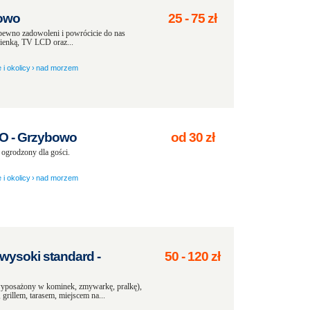
bowo
25
-
75
zł
 pewno zadowoleni i powrócicie do nas
ienką, TV LCD oraz...
 i okolicy
›
nad morzem
- Grzybowo
od
30
zł
 ogrodzony dla gości.
 i okolicy
›
nad morzem
ysoki standard -
50
-
120
zł
posażony w kominek, zmywarkę, pralkę),
rillem, tarasem, miejscem na...