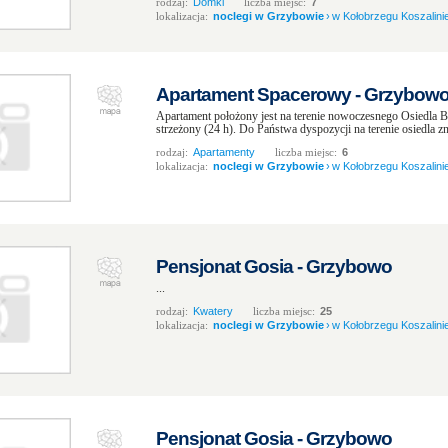
rodzaj:
Domki
liczba miejsc:
7
lokalizacja:
noclegi w Grzybowie
›
w Kołobrzegu Koszalinie
Apartament Spacerowy - Grzybow
Apartament położony jest na terenie nowoczesnego Osiedla Ba
strzeżony (24 h). Do Państwa dyspozycji na terenie osiedla znaj
rodzaj:
Apartamenty
liczba miejsc:
6
lokalizacja:
noclegi w Grzybowie
›
w Kołobrzegu Koszalinie
Pensjonat Gosia - Grzybowo
...
rodzaj:
Kwatery
liczba miejsc:
25
lokalizacja:
noclegi w Grzybowie
›
w Kołobrzegu Koszalinie
Pensjonat Gosia - Grzybowo