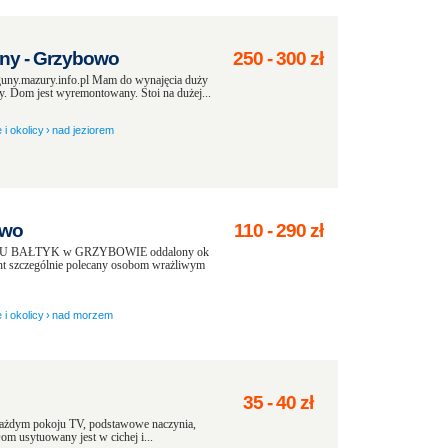
ny - Grzybowo
250
-
300
zł
uny.mazury.info.pl Mam do wynajęcia duży
. Dom jest wyremontowany. Stoi na dużej...
 i okolicy
›
nad jeziorem
owo
110
-
290
zł
SIEDLU BAŁTYK w GRZYBOWIE oddalony ok
 szczególnie polecany osobom wrażliwym
 i okolicy
›
nad morzem
35
-
40
zł
każdym pokoju TV, podstawowe naczynia,
m usytuowany jest w cichej i...