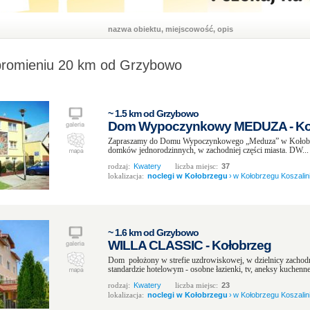
nazwa obiektu, miejscowość, opis
promieniu 20 km od Grzybowo
~ 1.5 km od Grzybowo
Dom Wypoczynkowy MEDUZA - Ko
Zapraszamy do Domu Wypoczynkowego „Meduza” w Kołobrze
domków jednorodzinnych, w zachodniej części miasta. DW...
rodzaj:
Kwatery
liczba miejsc:
37
lokalizacja:
noclegi w Kołobrzegu
›
w Kołobrzegu Koszalini
~ 1.6 km od Grzybowo
WILLA CLASSIC - Kołobrzeg
Dom położony w strefie uzdrowiskowej, w dzielnicy zachod
standardzie hotelowym - osobne łazienki, tv, aneksy kuchenne
rodzaj:
Kwatery
liczba miejsc:
23
lokalizacja:
noclegi w Kołobrzegu
›
w Kołobrzegu Koszalini