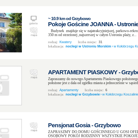
~ 10.9 km od Grzybowo
Pokoje Gościne JOANNA - Ustronie
Budynek znajduje się w najatrakcyjniejszej, parkowo-rekrea
350 m od strzeżonej ,najszerszej w całym Ustroniu plaży, z...
rodzaj:
Kwatery
liczba miejsc:
31
lokalizacja:
noclegi w Ustroniu Morskim
›
w Kołobrzegu Kos
APARTAMENT PIASKOWY - Grzyb
Zapraszamy do nowego Apartamentu Piaskowego położoneg
położone jest z dala od zgiełku miasta a jednocześnie w sąsie
rodzaj:
Apartamenty
liczba miejsc:
6
lokalizacja:
noclegi w Grzybowie
›
w Kołobrzegu Koszalinie
Pensjonat Gosia - Grzybowo
ZAPRASZMY DO DOMU GOŚCINNEGO U GOSI OFERU
OSOBOWY POKÓJ RODZINNY WSZYSTKIE POKOJE P