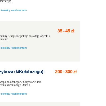
OSTĘP...
 i okolicy
›
nad morzem
35
-
45
zł
inny, wszystkie pokoje posiadają łazienki i
erenie...
 i okolicy
›
nad morzem
zybowo k/Kołobrzegu) -
200
-
300
zł
owego położonego w Grzybowie koło
renie chronionego Osiedla...
 i okolicy
›
nad morzem