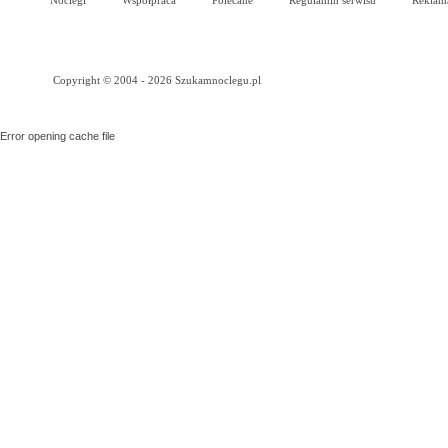
Noclegi
Współpraca
Polecane
Regulamin serwisu
Reklam
Copyright © 2004 - 2026 Szukamnoclegu.pl
Error opening cache file