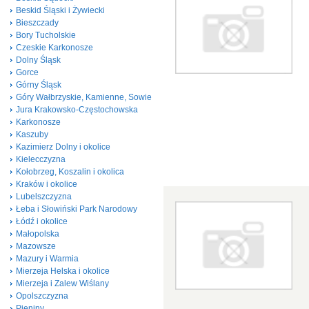
Beskid Śląski i Żywiecki
Bieszczady
Bory Tucholskie
Czeskie Karkonosze
Dolny Śląsk
Gorce
Górny Śląsk
Góry Wałbrzyskie, Kamienne, Sowie
Jura Krakowsko-Częstochowska
Karkonosze
Kaszuby
Kazimierz Dolny i okolice
Kielecczyzna
Kołobrzeg, Koszalin i okolica
Kraków i okolice
Lubelszczyzna
Łeba i Słowiński Park Narodowy
Łódź i okolice
Małopolska
Mazowsze
Mazury i Warmia
Mierzeja Helska i okolice
Mierzeja i Zalew Wiślany
Opolszczyzna
Pieniny