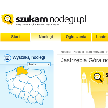
Start
Noclegi
Ogłoszenia
Lastm
Noclegi
Noclegi
Nad morzem
P
›
›
›
Wyszukaj noclegi
Jastrzębia Góra n