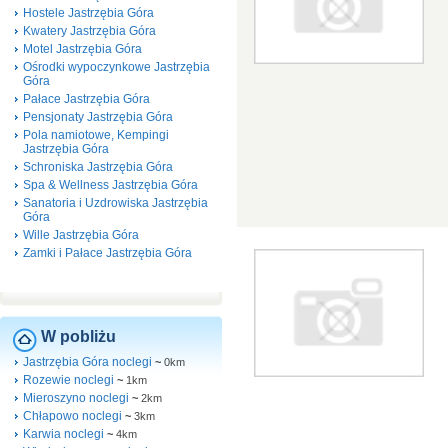
Hostele Jastrzębia Góra
Kwatery Jastrzębia Góra
Motel Jastrzębia Góra
Ośrodki wypoczynkowe Jastrzębia
Góra
Pałace Jastrzębia Góra
Pensjonaty Jastrzębia Góra
Pola namiotowe, Kempingi
Jastrzębia Góra
Schroniska Jastrzębia Góra
Spa & Wellness Jastrzębia Góra
Sanatoria i Uzdrowiska Jastrzębia
Góra
Wille Jastrzębia Góra
Zamki i Pałace Jastrzębia Góra
W pobliżu
Jastrzębia Góra noclegi
~
0km
Rozewie noclegi
~
1km
Mieroszyno noclegi
~
2km
Chłapowo noclegi
~
3km
Karwia noclegi
~
4km