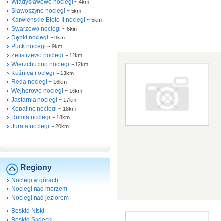
Władysławowo noclegi
~
4km
Sławoszyno noclegi
~
5km
Karwieńskie Błoto II noclegi
~
5km
Swarzewo noclegi
~
6km
Dębki noclegi
~
8km
Puck noclegi
~
9km
Żelistrzewo noclegi
~
12km
Wierzchucino noclegi
~
12km
Kuźnica noclegi
~
13km
Reda noclegi
~
16km
Wejherowo noclegi
~
16km
Jastarnia noclegi
~
17km
Kopalino noclegi
~
18km
Rumia noclegi
~
18km
Jurata noclegi
~
20km
Regiony
Noclegi w górach
Noclegi nad morzem
Noclegi nad jeziorem
Beskid Niski
Beskid Sądecki