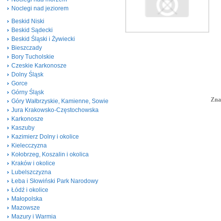
Noclegi nad jeziorem
Beskid Niski
Beskid Sądecki
Beskid Śląski i Żywiecki
Bieszczady
Bory Tucholskie
Czeskie Karkonosze
Dolny Śląsk
Gorce
Górny Śląsk
Zna
Góry Wałbrzyskie, Kamienne, Sowie
Jura Krakowsko-Częstochowska
Karkonosze
Kaszuby
Kazimierz Dolny i okolice
Kielecczyzna
Kołobrzeg, Koszalin i okolica
Kraków i okolice
Lubelszczyzna
Łeba i Słowiński Park Narodowy
Łódź i okolice
Małopolska
Mazowsze
Mazury i Warmia