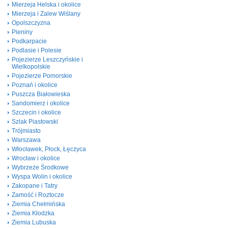
Mierzeja Helska i okolice
Mierzeja i Zalew Wiślany
Opolszczyzna
Pieniny
Podkarpacie
Podlasie i Polesie
Pojezierze Leszczyńskie i
Wielkopolskie
Pojezierze Pomorskie
Poznań i okolice
Puszcza Białowieska
Sandomierz i okolice
Szczecin i okolice
Szlak Piastowski
Trójmiasto
Warszawa
Włocławek, Płock, Łęczyca
Wrocław i okolice
Wybrzeże Środkowe
Wyspa Wolin i okolice
Zakopane i Tatry
Zamość i Roztocze
Ziemia Chełmińska
Ziemia Kłodzka
Ziemia Lubuska