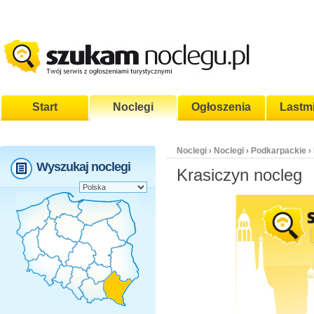
Start
Noclegi
Ogłoszenia
Lastm
Noclegi
Noclegi
Podkarpackie
›
›
›
Wyszukaj noclegi
Krasiczyn nocleg