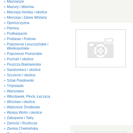
Mazowsze
Mazury i Warmia
Mierzeja Helska i okolice
Mierzeja i Zalew Wiślany
Opolszczyzna
Pieniny
Podkarpacie
Podlasie i Polesie
Pojezierze Leszczyńskie i
Wielkopolskie
Pojezierze Pomorskie
Poznań i okolice
Puszcza Białowieska
Sandomierz i okolice
Szczecin i okolice
Szlak Piastowski
Trójmiasto
Warszawa
Włocławek, Płock, Łęczyca
Wrocław i okolice
Wybrzeże Środkowe
Wyspa Wolin i okolice
Zakopane i Tatry
Zamość i Roztocze
Ziemia Chełmińska