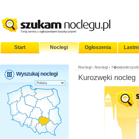
Start
Noclegi
Ogłoszenia
Lastm
Noclegi
Noclegi
?�więtokrzysk
›
›
Wyszukaj noclegi
Kurozwęki nocleg