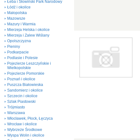
Łeba i Słowiński Park Narodowy
Łódź i okolice
Małopolska
Mazowsze
Mazury i Warmia
Mierzeja Helska i okolice
Mierzeja i Zalew Wiślany
Opolszczyzna
Pieniny
Podkarpacie
Podlasie i Polesie
Pojezierze Leszczyńskie i
Wielkopolskie
Pojezierze Pomorskie
Poznań i okolice
Puszcza Białowieska
Sandomierz i okolice
Szczecin i okolice
Szlak Piastowski
Trójmiasto
Warszawa
Włocławek, Płock, Łęczyca
Wrocław i okolice
Wybrzeże Środkowe
Wyspa Wolin i okolice