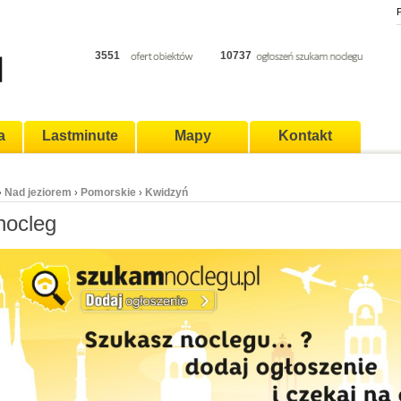
P
3551
10737
a
Lastminute
Mapy
Kontakt
Nad jeziorem
Pomorskie
Kwidzyń
›
›
›
nocleg