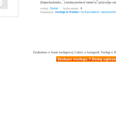
(bujawka,boisko,...) można postawić namio ty i przyczepy ca
rodzaj:
Domki
liczba miejsc:
6
lokalizacja:
noclegi w Osieku
›
na Kaszubach
›
nad jeziore
Znaleziono w bazie noclegowej 5 ofert, w kategorii: Noclegi w
Szukasz noclegu ? Dodaj ogłosz