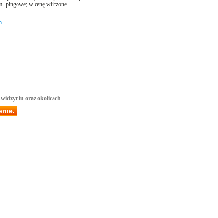
m- pingowe; w cenę wliczone...
m
 Kwidzyniu oraz okolicach
enie.