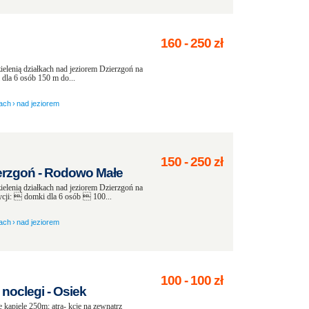
160
-
250
zł
elenią działkach nad jeziorem Dzierzgoń na
dla 6 osób 150 m do...
rach
›
nad jeziorem
150
-
250
zł
ierzgoń - Rodowo Małe
elenią działkach nad jeziorem Dzierzgoń na
ji:  domki dla 6 osób  100...
rach
›
nad jeziorem
100
-
100
zł
noclegi - Osiek
 kąpiele 250m; atra- kcje na zewnątrz