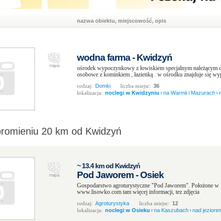
nazwa obiektu, miejscowość, opis
wodna farma - Kwidzyń
ośrodek wypoczynkowy z łowiskiem specjalnym należącym d
osobowe z kominkiem , łazienką . w ośrodku znajduje się wyp
rodzaj:
Domki
liczba miejsc:
36
lokalizacja:
noclegi w Kwidzyniu
›
na Warmii i Mazurach
›
promieniu 20 km od Kwidzyń
~ 13.4 km od Kwidzyń
Pod Jaworem - Osiek
Gospodarstwo agroturystyczne "Pod Jaworem". Położone w B
www.lisowko.com tam więcej informacji, tez zdjęcia
rodzaj:
Agroturystyka
liczba miejsc:
12
lokalizacja:
noclegi w Osieku
›
na Kaszubach
›
nad jeziore