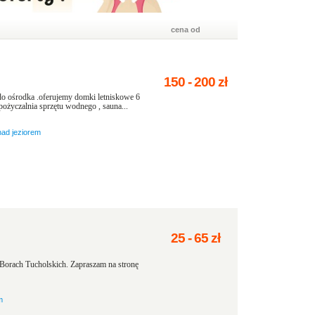
cena od
150
-
200
zł
o ośrodka .oferujemy domki letniskowe 6
ożyczalnia sprzętu wodnego , sauna...
nad jeziorem
25
-
65
zł
orach Tucholskich. Zapraszam na stronę
m