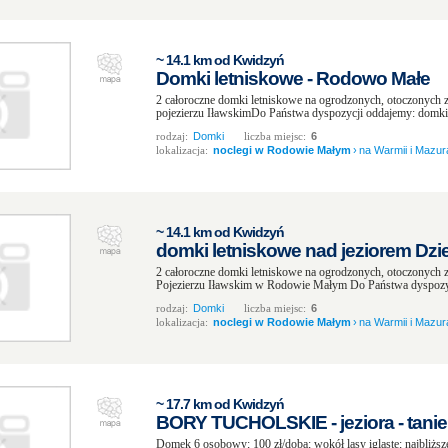
~ 14.1 km od Kwidzyń
Domki letniskowe - Rodowo Małe
2 całoroczne domki letniskowe na ogrodzonych, otoczonych zi
pojezierzu IławskimDo Państwa dyspozycji oddajemy: domki 
rodzaj:
Domki
liczba miejsc:
6
lokalizacja:
noclegi w Rodowie Małym
›
na Warmii i Mazu
~ 14.1 km od Kwidzyń
domki letniskowe nad jeziorem Dz
2 całoroczne domki letniskowe na ogrodzonych, otoczonych zi
Pojezierzu Iławskim w Rodowie Małym Do Państwa dyspozyc
rodzaj:
Domki
liczba miejsc:
6
lokalizacja:
noclegi w Rodowie Małym
›
na Warmii i Mazu
~ 17.7 km od Kwidzyń
BORY TUCHOLSKIE - jeziora - tanie 
Domek 6 osobowy; 100 zł/doba; wokół lasy iglaste; najbliższe