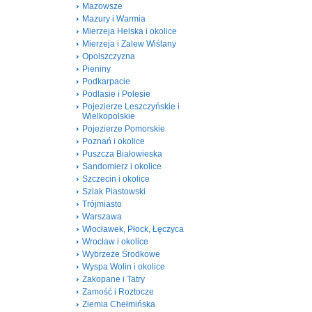
Mazowsze
Mazury i Warmia
Mierzeja Helska i okolice
Mierzeja i Zalew Wiślany
Opolszczyzna
Pieniny
Podkarpacie
Podlasie i Polesie
Pojezierze Leszczyńskie i
Wielkopolskie
Pojezierze Pomorskie
Poznań i okolice
Puszcza Białowieska
Sandomierz i okolice
Szczecin i okolice
Szlak Piastowski
Trójmiasto
Warszawa
Włocławek, Płock, Łęczyca
Wrocław i okolice
Wybrzeże Środkowe
Wyspa Wolin i okolice
Zakopane i Tatry
Zamość i Roztocze
Ziemia Chełmińska