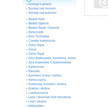
Noclegi w górach
Noclegi nad morzem
Noclegi nad jeziorem
Beskid Niski
Beskid Sądecki
Beskid Śląski i Żywiecki
Bieszczady
Bory Tucholskie
Czeskie Karkonosze
Dolny Śląsk
Gorce
Górny Śląsk
Góry Wałbrzyskie, Kamienne, Sowie
Jura Krakowsko-Częstochowska
Karkonosze
Kaszuby
Kazimierz Dolny i okolice
Kielecczyzna
Kołobrzeg, Koszalin i okolica
Kraków i okolice
Lubelszczyzna
Łeba i Słowiński Park Narodowy
Łódź i okolice
Małopolska