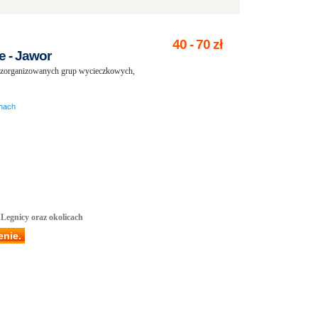
40
-
70
zł
 - Jawor
la zorganizowanych grup wycieczkowych,
inach
 Legnicy oraz okolicach
enie.