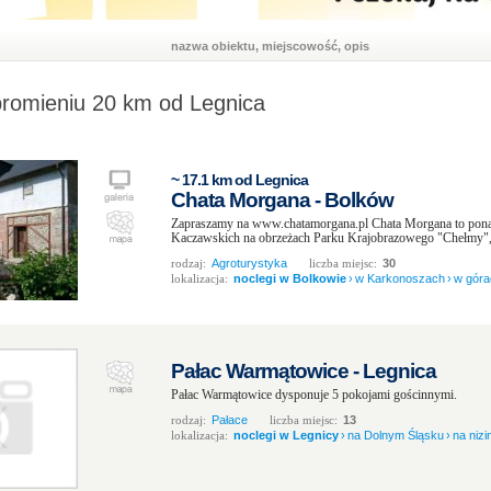
nazwa obiektu, miejscowość, opis
promieniu 20 km od Legnica
~ 17.1 km od Legnica
Chata Morgana - Bolków
Zapraszamy na www.chatamorgana.pl Chata Morgana to pona
Kaczawskich na obrzeżach Parku Krajobrazowego "Chełmy", n
rodzaj:
Agroturystyka
liczba miejsc:
30
lokalizacja:
noclegi w Bolkowie
›
w Karkonoszach
›
w góra
Pałac Warmątowice - Legnica
Pałac Warmątowice dysponuje 5 pokojami gościnnymi.
rodzaj:
Pałace
liczba miejsc:
13
lokalizacja:
noclegi w Legnicy
›
na Dolnym Śląsku
›
na nizi