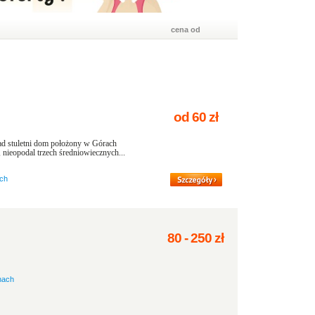
cena od
od
60
zł
d stuletni dom położony w Górach
ieopodal trzech średniowiecznych...
ch
80
-
250
zł
nach