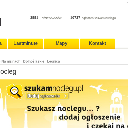
P
3551
10737
a
Lastminute
Mapy
Kontakt
Na nizinach
Dolnośląskie
Legnica
›
›
›
nocleg