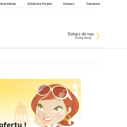
anel klienta
Szklarska Poręba
Karpacz
Zakopane
Dodaj ofertę