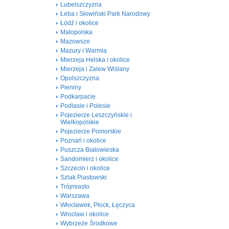
Lubelszczyzna
Łeba i Słowiński Park Narodowy
Łódź i okolice
Małopolska
Mazowsze
Mazury i Warmia
Mierzeja Helska i okolice
Mierzeja i Zalew Wiślany
Opolszczyzna
Pieniny
Podkarpacie
Podlasie i Polesie
Pojezierze Leszczyńskie i
Wielkopolskie
Pojezierze Pomorskie
Poznań i okolice
Puszcza Białowieska
Sandomierz i okolice
Szczecin i okolice
Szlak Piastowski
Trójmiasto
Warszawa
Włocławek, Płock, Łęczyca
Wrocław i okolice
Wybrzeże Środkowe