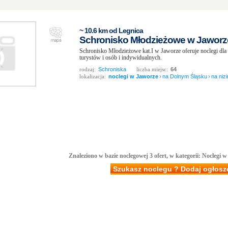
~ 10.6 km od Legnica
Schronisko Młodzieżowe w Jaworze
Schronisko Młodzieżowe kat.I w Jaworze oferuje noclegi d
turystów i osób i indywidualnych.
rodzaj:
Schroniska
liczba miejsc:
64
lokalizacja:
noclegi w Jaworze
›
na Dolnym Śląsku
›
na niz
Znaleziono w bazie noclegowej 3 ofert, w kategorii: Noclegi w
Szukasz noclegu ? Dodaj ogłosz