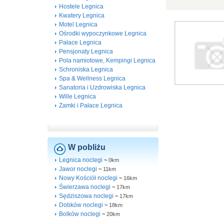
Hostele Legnica
Kwatery Legnica
Motel Legnica
Ośrodki wypoczynkowe Legnica
Pałace Legnica
Pensjonaty Legnica
Pola namiotowe, Kempingi Legnica
Schroniska Legnica
Spa & Wellness Legnica
Sanatoria i Uzdrowiska Legnica
Wille Legnica
Zamki i Pałace Legnica
W pobliżu
Legnica noclegi
~
0km
Jawor noclegi
~
11km
Nowy Kościół noclegi
~
16km
Świerzawa noclegi
~
17km
Sędziszowa noclegi
~
17km
Dobków noclegi
~
18km
Bolków noclegi
~
20km