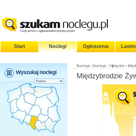
Start
Noclegi
Ogłoszenia
Lastm
Noclegi
Noclegi
?�ląskie
Międ
›
›
›
Wyszukaj noclegi
Międzybrodzie Żyw