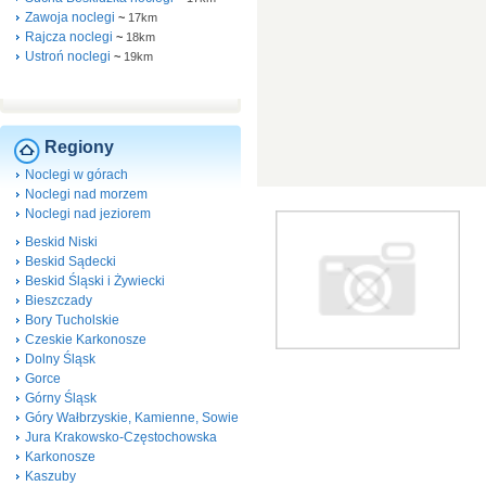
Zawoja noclegi
~
17km
Rajcza noclegi
~
18km
Ustroń noclegi
~
19km
Regiony
Noclegi w górach
Noclegi nad morzem
Noclegi nad jeziorem
Beskid Niski
Beskid Sądecki
Beskid Śląski i Żywiecki
Bieszczady
Bory Tucholskie
Czeskie Karkonosze
Dolny Śląsk
Gorce
Górny Śląsk
Góry Wałbrzyskie, Kamienne, Sowie
Jura Krakowsko-Częstochowska
Karkonosze
Kaszuby