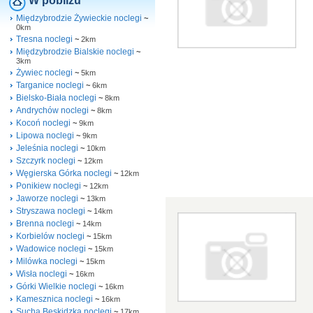
W pobliżu
Międzybrodzie Żywieckie noclegi
~
0km
Tresna noclegi
~
2km
Międzybrodzie Bialskie noclegi
~
3km
Żywiec noclegi
~
5km
Targanice noclegi
~
6km
Bielsko-Biała noclegi
~
8km
Andrychów noclegi
~
8km
Kocoń noclegi
~
9km
Lipowa noclegi
~
9km
Jeleśnia noclegi
~
10km
Szczyrk noclegi
~
12km
Węgierska Górka noclegi
~
12km
Ponikiew noclegi
~
12km
Jaworze noclegi
~
13km
Stryszawa noclegi
~
14km
Brenna noclegi
~
14km
Korbielów noclegi
~
15km
Wadowice noclegi
~
15km
Milówka noclegi
~
15km
Wisła noclegi
~
16km
Górki Wielkie noclegi
~
16km
Kamesznica noclegi
~
16km
Sucha Beskidzka noclegi
~
17km