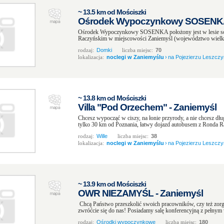
~ 13.5 km od Mościszki
Ośrodek Wypoczynkowy SOSENKA 
Ośrodek Wypoczynkowy SOSENKA położony jest w lesie so
Raczyńskim w miejscowości Zaniemyśl (województwo wielkop
rodzaj:
Domki
liczba miejsc:
70
lokalizacja:
noclegi w Zaniemyślu
›
na Pojezierzu Leszczy
~ 13.8 km od Mościszki
Villa "Pod Orzechem" - Zaniemyśl
Chcesz wypocząć w ciszy, na łonie przyrody, a nie chcesz d
tylko 30 km od Poznania, łatwy dojazd autobusem z Ronda Rat
rodzaj:
Wille
liczba miejsc:
38
lokalizacja:
noclegi w Zaniemyślu
›
na Pojezierzu Leszczy
~ 13.9 km od Mościszki
OWR NIEZAMYŚL - Zaniemyśl
Chcą Państwo przeszkolić swoich pracowników, czy też zorga
zwróćcie się do nas! Posiadamy salę konferencyjną z pełnym
rodzaj:
Ośrodki wypoczynkowe
liczba miejsc:
180