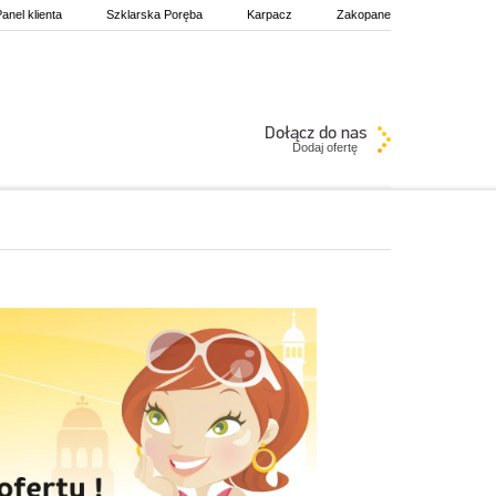
anel klienta
Szklarska Poręba
Karpacz
Zakopane
Dodaj ofertę