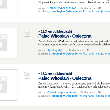
Wojnowickiego z dwunastoma jeziorami. Ośrodek usytuowany je
rodzaj:
Ośrodki wypoczynkowe
liczba miejsc:
70
lokalizacja:
noclegi w Osiecznej
›
w Poznaniu
›
nad jeziore
~ 13.3 km od Mościszki
Pałac Witosław - Osieczna
Zespół Pałacowo-Parkowy w Witosławiu położony jest nad 
Osieczna, w powiecie leszczyńskim, w województwie wielko
rodzaj:
Agroturystyka
liczba miejsc:
52
lokalizacja:
noclegi w Osiecznej
›
w Poznaniu
›
nad jeziore
~ 13.3 km od Mościszki
Pałac Witosław - Osieczna
Zespół pałacowo – parkowy usytuowany jest w 6-cio hektar
noclegi w komfortowych 1-, 2- i wieloosobowych pałacowych
rodzaj:
Ośrodki wypoczynkowe
liczba miejsc:
50
lokalizacja:
noclegi w Osiecznej
›
w Poznaniu
›
nad jeziore