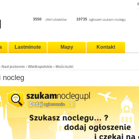
P
3550
10735
a
Lastminute
Mapy
Kontakt
Nad jeziorem
Wielkopolskie
Mościszki
›
›
›
 nocleg