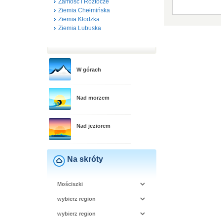
Zamość i Roztocze
Ziemia Chełmińska
Ziemia Kłodzka
Ziemia Lubuska
W górach
Nad morzem
Nad jeziorem
Na skróty