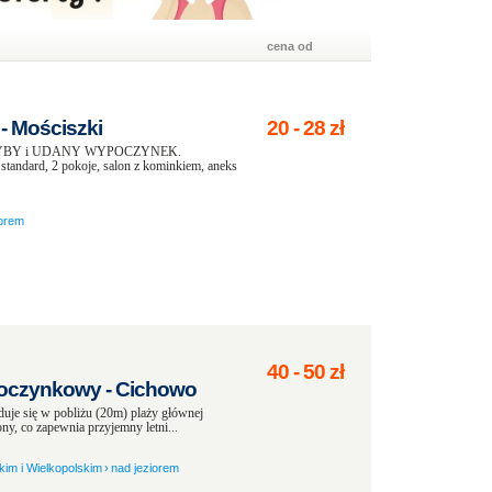
cena od
 Mościszki
20
-
28
zł
 RYBY i UDANY WYPOCZYNEK.
tandard, 2 pokoje, salon z kominkiem, aneks
iorem
40
-
50
zł
poczynkowy - Cichowo
je się w pobliżu (20m) plaży głównej
ny, co zapewnia przyjemny letni...
im i Wielkopolskim
›
nad jeziorem