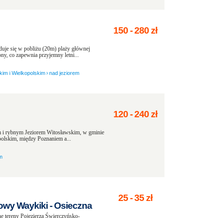
150
-
280
zł
je się w pobliżu (20m) plaży głównej
ny, co zapewnia przyjemny letni...
im i Wielkopolskim
›
nad jeziorem
120
-
240
zł
 i rybnym Jeziorem Witosławskim, w gminie
olskim, między Poznaniem a...
m
25
-
35
zł
wy Waykiki - Osieczna
e tereny Pojezierza Świerczyńsko-