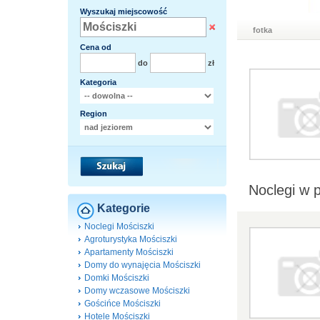
Wyszukaj miejscowość
fotka
Cena od
do
zł
Kategoria
Region
Noclegi w 
Kategorie
Noclegi Mościszki
Agroturystyka Mościszki
Apartamenty Mościszki
Domy do wynajęcia Mościszki
Domki Mościszki
Domy wczasowe Mościszki
Gościńce Mościszki
Hotele Mościszki