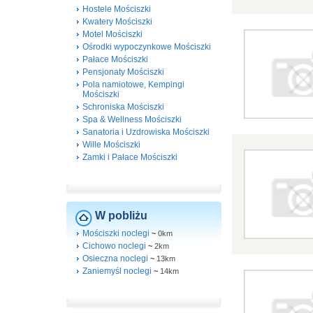
Hostele Mościszki
Kwatery Mościszki
Motel Mościszki
Ośrodki wypoczynkowe Mościszki
Pałace Mościszki
Pensjonaty Mościszki
Pola namiotowe, Kempingi
Mościszki
Schroniska Mościszki
Spa & Wellness Mościszki
Sanatoria i Uzdrowiska Mościszki
Wille Mościszki
Zamki i Pałace Mościszki
W pobliżu
Mościszki noclegi
~
0km
Cichowo noclegi
~
2km
Osieczna noclegi
~
13km
Zaniemyśl noclegi
~
14km