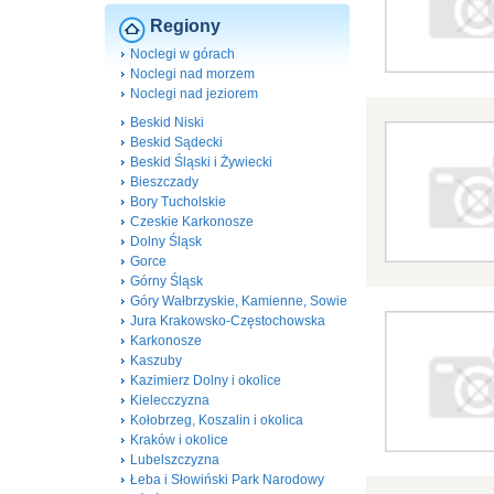
Regiony
Noclegi w górach
Noclegi nad morzem
Noclegi nad jeziorem
Beskid Niski
Beskid Sądecki
Beskid Śląski i Żywiecki
Bieszczady
Bory Tucholskie
Czeskie Karkonosze
Dolny Śląsk
Gorce
Górny Śląsk
Góry Wałbrzyskie, Kamienne, Sowie
Jura Krakowsko-Częstochowska
Karkonosze
Kaszuby
Kazimierz Dolny i okolice
Kielecczyzna
Kołobrzeg, Koszalin i okolica
Kraków i okolice
Lubelszczyzna
Łeba i Słowiński Park Narodowy