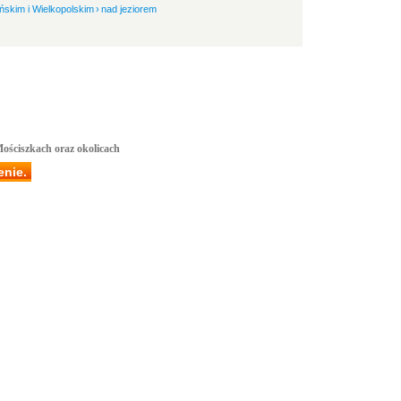
ńskim i Wielkopolskim
›
nad jeziorem
Mościszkach oraz okolicach
enie.