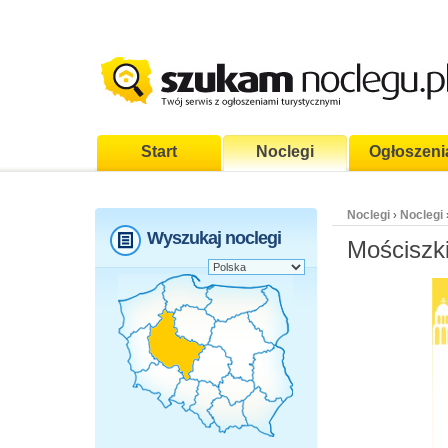
Start
Noclegi
Ogłoszeni
Noclegi
Noclegi
›
Wyszukaj noclegi
Mościszki