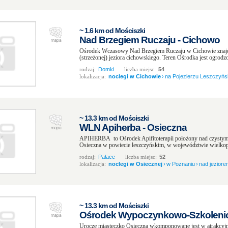
~ 1.6 km od Mościszki
Nad Brzegiem Ruczaju - Cichowo
Ośrodek Wczasowy Nad Brzegiem Ruczaju w Cichowie znajdu
(strzeżonej) jeziora cichowskiego. Teren Ośrodka jest ogrodzo
rodzaj:
Domki
liczba miejsc:
54
lokalizacja:
noclegi w Cichowie
›
na Pojezierzu Leszczyńsk
~ 13.3 km od Mościszki
WLN Apiherba - Osieczna
APIHERBA to Ośrodek Apifitoterapii położony nad czystym
Osieczna w powiecie leszczyńskim, w województwie wielkop
rodzaj:
Pałace
liczba miejsc:
52
lokalizacja:
noclegi w Osiecznej
›
w Poznaniu
›
nad jeziore
~ 13.3 km od Mościszki
Ośrodek Wypoczynkowo-Szkolenio
Urocze miasteczko Osieczna wkomponowane jest w atrakcyjn