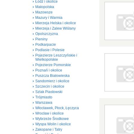
Łódź i okolice
Małopolska
Mazowsze
Mazury i Warmia
Mierzeja Helska i okolice
Mierzeja i Zalew Wiślany
Opolszczyzna
Pieniny
Podkarpacie
Podlasie i Polesie
Pojezierze Leszczyńskie i
Wielkopolskie
Pojezierze Pomorskie
Poznań i okolice
Puszcza Białowieska
Sandomierz i okolice
Szczecin i okolice
Szlak Piastowski
Trójmiasto
Warszawa
Włocławek, Płock, Łęczyca
Wrocław i okolice
Wybrzeże Środkowe
Wyspa Wolin i okolice
Zakopane i Tatry