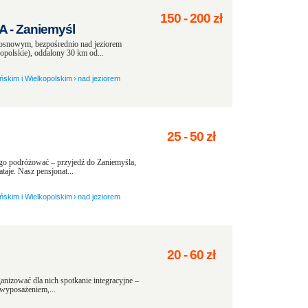
150
-
200
zł
- Zaniemyśl
snowym, bezpośrednio nad jeziorem
olskie), oddalony 30 km od...
ńskim i Wielkopolskim
›
nad jeziorem
25
-
50
zł
ługo podróżować – przyjedź do Zaniemyśla,
aje. Nasz pensjonat...
ńskim i Wielkopolskim
›
nad jeziorem
20
-
60
zł
nizować dla nich spotkanie integracyjne –
 wyposażeniem,...