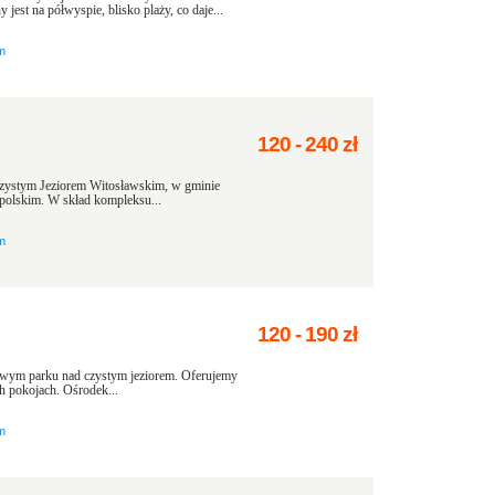
st na półwyspie, blisko plaży, co daje...
m
120
-
240
zł
czystym Jeziorem Witosławskim, w gminie
polskim. W skład kompleksu...
m
120
-
190
zł
owym parku nad czystym jeziorem. Oferujemy
 pokojach. Ośrodek...
m