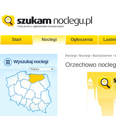
Start
Noclegi
Ogłoszenia
Lastm
Noclegi
Noclegi
Nad jeziorem
›
›
›
Wyszukaj noclegi
Orzechowo nocleg