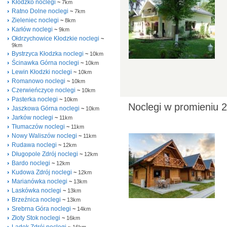
Kłodzko noclegi
~
7km
Ratno Dolne noclegi
~
7km
Zieleniec noclegi
~
8km
Karłów noclegi
~
9km
Ołdrzychowice Kłodzkie noclegi
~
9km
Bystrzyca Kłodzka noclegi
~
10km
Ścinawka Górna noclegi
~
10km
Lewin Kłodzki noclegi
~
10km
Romanowo noclegi
~
10km
Czerwieńczyce noclegi
~
10km
Pasterka noclegi
~
10km
Noclegi w promieniu 2
Jaszkowa Górna noclegi
~
10km
Jarków noclegi
~
11km
Tłumaczów noclegi
~
11km
Nowy Waliszów noclegi
~
11km
Rudawa noclegi
~
12km
Długopole Zdrój noclegi
~
12km
Bardo noclegi
~
12km
Kudowa Zdrój noclegi
~
12km
Marianówka noclegi
~
13km
Laskówka noclegi
~
13km
Brzeźnica noclegi
~
13km
Srebrna Góra noclegi
~
14km
Złoty Stok noclegi
~
16km