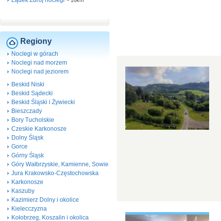
Lądek Zdrój noclegi
~
16km
Regiony
Noclegi w górach
Noclegi nad morzem
Noclegi nad jeziorem
Beskid Niski
Beskid Sądecki
Beskid Śląski i Żywiecki
Bieszczady
Bory Tucholskie
Czeskie Karkonosze
Dolny Śląsk
Gorce
Górny Śląsk
Góry Wałbrzyskie, Kamienne, Sowie
Jura Krakowsko-Częstochowska
Karkonosze
Kaszuby
Kazimierz Dolny i okolice
Kielecczyzna
Kołobrzeg, Koszalin i okolica