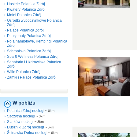
Hostele Polanica Zdrój
Kwatery Polanica Zdrój
Motel Polanica Zdrój
Ośrodki wypoczynkowe Polanica
Zdrój
Pałace Polanica Zdrój
Pensjonaty Polanica Zdrój
Pola namiotowe, Kempingi Polanica
Zdrój
Schroniska Polanica Zdrój
Spa & Wellness Polanica Zdrój
Sanatoria i Uzdrowiska Polanica
Zdrój
Wille Polanica Zdrój
Zamki i Pałace Polanica Zdrój
W pobliżu
Polanica Zdrój noclegi
~
0km
Szczytna noclegi
~
3km
Starków noclegi
~
3km
Duszniki Zdrój noclegi
~
5km
Ścinawka Dolna noclegi
~
6km