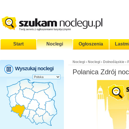
Start
Noclegi
Ogłoszenia
Lastm
Noclegi
Noclegi
Dolnośląskie
P
›
›
›
Wyszukaj noclegi
Polanica Zdrój noc