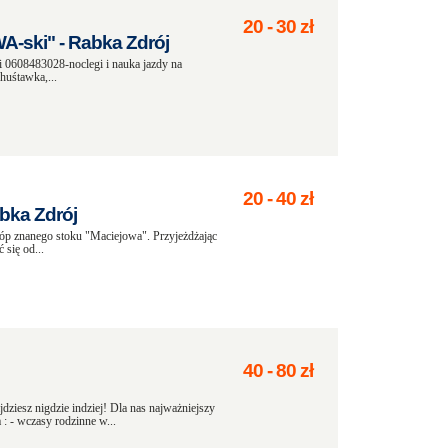
20
-
30
zł
-ski" - Rabka Zdrój
0608483028-noclegi i nauka jazdy na
 huśtawka,...
20
-
40
zł
bka Zdrój
stóp znanego stoku "Maciejowa". Przyjeżdżając
 się od...
40
-
80
zł
jdziesz nigdzie indziej! Dla nas najważniejszy
: - wczasy rodzinne w...