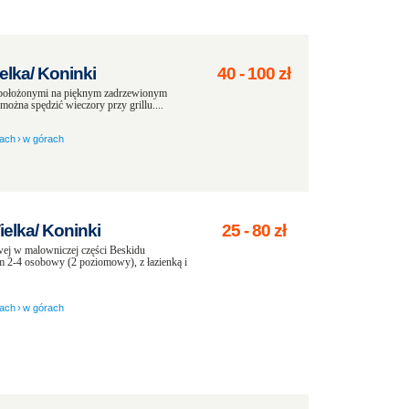
lka/ Koninki
40
-
100
zł
położonymi na pięknym zadrzewionym
 można spędzić wieczory przy grillu....
ach
›
w górach
elka/ Koninki
25
-
80
zł
ej w malowniczej części Beskidu
2-4 osobowy (2 poziomowy), z łazienką i
ach
›
w górach