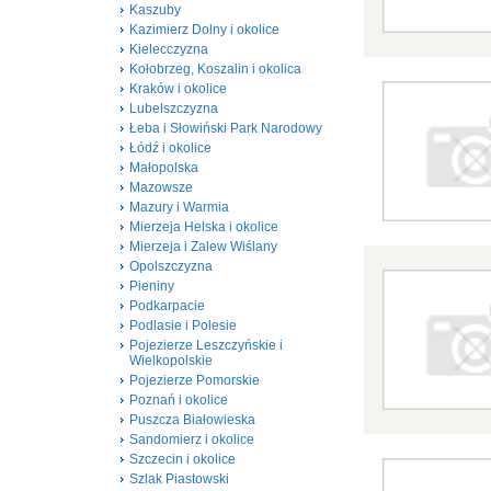
Kaszuby
Kazimierz Dolny i okolice
Kielecczyzna
Kołobrzeg, Koszalin i okolica
Kraków i okolice
Lubelszczyzna
Łeba i Słowiński Park Narodowy
Łódź i okolice
Małopolska
Mazowsze
Mazury i Warmia
Mierzeja Helska i okolice
Mierzeja i Zalew Wiślany
Opolszczyzna
Pieniny
Podkarpacie
Podlasie i Polesie
Pojezierze Leszczyńskie i
Wielkopolskie
Pojezierze Pomorskie
Poznań i okolice
Puszcza Białowieska
Sandomierz i okolice
Szczecin i okolice
Szlak Piastowski