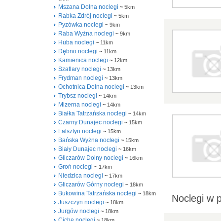
Mszana Dolna noclegi
~
5km
Rabka Zdrój noclegi
~
5km
Pyzówka noclegi
~
9km
Raba Wyżna noclegi
~
9km
Huba noclegi
~
11km
Dębno noclegi
~
11km
Kamienica noclegi
~
12km
Szaflary noclegi
~
13km
Frydman noclegi
~
13km
Ochotnica Dolna noclegi
~
13km
Trybsz noclegi
~
14km
Mizerna noclegi
~
14km
Białka Tatrzańska noclegi
~
14km
Czarny Dunajec noclegi
~
15km
Falsztyn noclegi
~
15km
Bańska Wyżna noclegi
~
15km
Biały Dunajec noclegi
~
16km
Gliczarów Dolny noclegi
~
16km
Groń noclegi
~
17km
Niedzica noclegi
~
17km
Gliczarów Górny noclegi
~
18km
Bukowina Tatrzańska noclegi
~
18km
Noclegi w 
Juszczyn noclegi
~
18km
Jurgów noclegi
~
18km
Ciche noclegi
~
18km