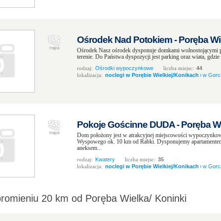
Ośrodek Nad Potokiem - Poręba Wie
Ośrodek Nasz ośrodek dysponuje domkami wolnostojącymi 
terenie. Do Państwa dyspozycji jest parking oraz wiata, gdzie
rodzaj:
Ośrodki wypoczynkowe
liczba miejsc:
44
lokalizacja:
noclegi w Porębie Wielkiej/Konikach
›
w Gorc
Pokoje Gościnne DUDA - Poręba Wi
Dom położony jest w atrakcyjnej miejscowości wypoczynkow
Wyspowego ok. 10 km od Rabki. Dysponujemy apartamentem 
aneksem...
rodzaj:
Kwatery
liczba miejsc:
35
lokalizacja:
noclegi w Porębie Wielkiej/Konikach
›
w Gorc
promieniu 20 km od Poręba Wielka/ Koninki