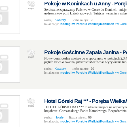
Pokoje w Koninkach u Anny - Poręb
Serdecznie zapraszamy Państwa w Gorce do Koninek - miejs
uzdrowiskowych i krajobrazowych. Tutejszy wspaniały mikrokli
rodzaj:
Kwatery
liczba miejsc:
0
lokalizacja:
noclegi w Porębie Wielkiej/Konikach
›
w Gorc
Pokoje Gościnne Zapała Janina - P
Nowy dom.Idealne miejsce do wypoczynku w pokojach 2,3,
piętrze łazienki /wanna, prysznic/.Możliwość wyżywienia lub
rodzaj:
Kwatery
liczba miejsc:
20
lokalizacja:
noclegi w Porębie Wielkiej/Konikach
›
w Gorc
Hotel Górski Raj *** - Poręba Wielka
HOTEL GÓRSKI RAJ *** to idealne miejsce na odpoczynek
krajobrazu Gorczańskiego Parku Narodowego. Bezpośrednia b
rodzaj:
Hotele
liczba miejsc:
55
lokalizacja:
noclegi w Porębie Wielkiej/Konikach
›
w Gorc