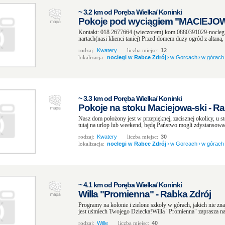
~ 3.2 km od Poręba Wielka/ Koninki
Pokoje pod wyciągiem "MACIEJOWA
Kontakt: 018 2677664 (wieczorem) kom.0880391029-noclegi 
nartach(nasi klienci taniej) Przed domem duży ogród z altaną,
rodzaj:
Kwatery
liczba miejsc:
12
lokalizacja:
noclegi w Rabce Zdrój
›
w Gorcach
›
w górach
~ 3.3 km od Poręba Wielka/ Koninki
Pokoje na stoku Maciejowa-ski - Ra
Nasz dom położony jest w przepięknej, zacisznej okolicy, u 
tutaj na urlop lub weekend, będą Państwo mogli zdystansować
rodzaj:
Kwatery
liczba miejsc:
30
lokalizacja:
noclegi w Rabce Zdrój
›
w Gorcach
›
w górach
~ 4.1 km od Poręba Wielka/ Koninki
Willa "Promienna" - Rabka Zdrój
Programy na kolonie i zielone szkoły w górach, jakich nie zna
jest uśmiech Twojego Dziecka!Willa "Promienna" zaprasza na 
rodzaj:
Wille
liczba miejsc:
40