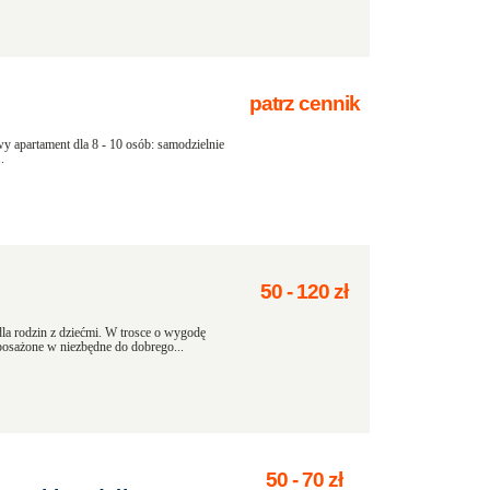
patrz cennik
y apartament dla 8 - 10 osób: samodzielnie
.
50
-
120
zł
dla rodzin z dziećmi. W trosce o wygodę
posażone w niezbędne do dobrego...
50
-
70
zł