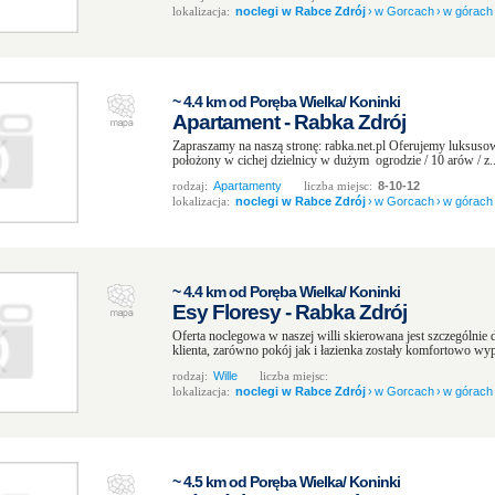
lokalizacja:
noclegi w Rabce Zdrój
›
w Gorcach
›
w górach
~ 4.4 km od Poręba Wielka/ Koninki
Apartament - Rabka Zdrój
Zapraszamy na naszą stronę: rabka.net.pl Oferujemy luksusow
położony w cichej dzielnicy w dużym ogrodzie / 10 arów / z..
rodzaj:
Apartamenty
liczba miejsc:
8-10-12
lokalizacja:
noclegi w Rabce Zdrój
›
w Gorcach
›
w górach
~ 4.4 km od Poręba Wielka/ Koninki
Esy Floresy - Rabka Zdrój
Oferta noclegowa w naszej willi skierowana jest szczególnie 
klienta, zarówno pokój jak i łazienka zostały komfortowo wy
rodzaj:
Wille
liczba miejsc:
lokalizacja:
noclegi w Rabce Zdrój
›
w Gorcach
›
w górach
~ 4.5 km od Poręba Wielka/ Koninki