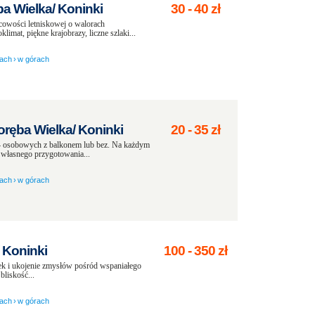
a Wielka/ Koninki
30
-
40
zł
cowości letniskowej o walorach
mat, piękne krajobrazy, liczne szlaki...
ach
›
w górach
oręba Wielka/ Koninki
20
-
35
zł
4 osobowych z balkonem lub bez. Na każdym
 własnego przygotowania...
ach
›
w górach
/ Koninki
100
-
350
zł
 i ukojenie zmysłów pośród wspaniałego
liskość...
ach
›
w górach