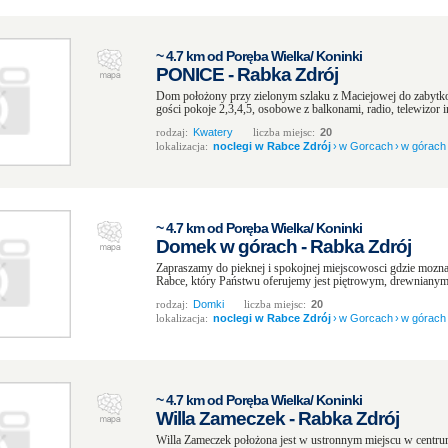
~ 4.7 km od Poręba Wielka/ Koninki
PONICE - Rabka Zdrój
Dom położony przy zielonym szlaku z Maciejowej do zabytk
gości pokoje 2,3,4,5, osobowe z balkonami, radio, telewizor in
rodzaj:
Kwatery
liczba miejsc:
20
lokalizacja:
noclegi w Rabce Zdrój
›
w Gorcach
›
w górach
~ 4.7 km od Poręba Wielka/ Koninki
Domek w górach - Rabka Zdrój
Zapraszamy do pieknej i spokojnej miejscowosci gdzie mo
Rabce, który Państwu oferujemy jest piętrowym, drewniany
rodzaj:
Domki
liczba miejsc:
20
lokalizacja:
noclegi w Rabce Zdrój
›
w Gorcach
›
w górach
~ 4.7 km od Poręba Wielka/ Koninki
Willa Zameczek - Rabka Zdrój
Willa Zameczek położona jest w ustronnym miejscu w centru