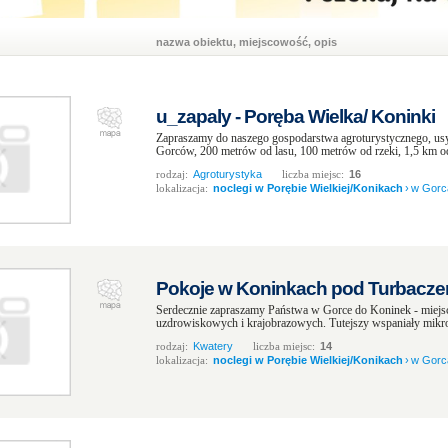
nazwa obiektu, miejscowość, opis
u_zapaly - Poręba Wielka/ Koninki
Zapraszamy do naszego gospodarstwa agroturystycznego, u
Gorców, 200 metrów od lasu, 100 metrów od rzeki, 1,5 km o
rodzaj:
Agroturystyka
liczba miejsc:
16
lokalizacja:
noclegi w Porębie Wielkiej/Konikach
›
w Gorc
Pokoje w Koninkach pod Turbaczem
Serdecznie zapraszamy Państwa w Gorce do Koninek - miejs
uzdrowiskowych i krajobrazowych. Tutejszy wspaniały mikrokli
rodzaj:
Kwatery
liczba miejsc:
14
lokalizacja:
noclegi w Porębie Wielkiej/Konikach
›
w Gorc