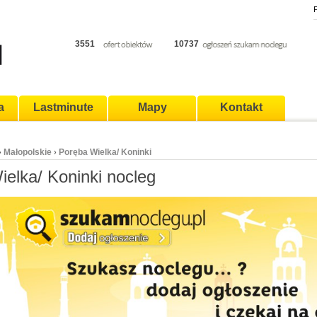
P
3551
10737
a
Lastminute
Mapy
Kontakt
Małopolskie
Poręba Wielka/ Koninki
›
›
elka/ Koninki nocleg