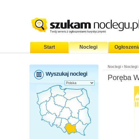
Start
Noclegi
Ogłoszeni
Noclegi
Noclegi
›
Wyszukaj noclegi
Poręba Wi