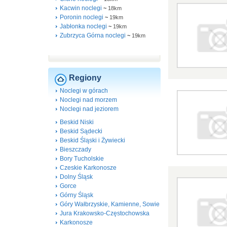
Kacwin noclegi
~
18km
Poronin noclegi
~
19km
Jabłonka noclegi
~
19km
Zubrzyca Górna noclegi
~
19km
Regiony
Noclegi w górach
Noclegi nad morzem
Noclegi nad jeziorem
Beskid Niski
Beskid Sądecki
Beskid Śląski i Żywiecki
Bieszczady
Bory Tucholskie
Czeskie Karkonosze
Dolny Śląsk
Gorce
Górny Śląsk
Góry Wałbrzyskie, Kamienne, Sowie
Jura Krakowsko-Częstochowska
Karkonosze