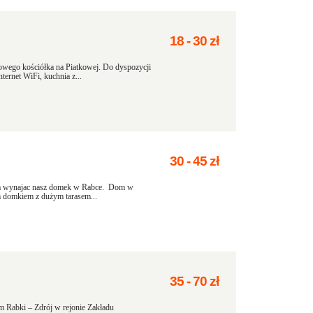
18
-
30
zł
owego kościółka na Piatkowej. Do dyspozycji
ternet WiFi, kuchnia z...
30
-
45
zł
zna wynajac nasz domek w Rabce. Dom w
m domkiem z dużym tarasem...
35
-
70
zł
m Rabki – Zdrój w rejonie Zakładu