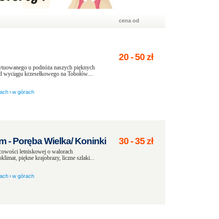
cena od
20
-
50
zł
sytuowanego u podnóża naszych pięknych
d wyciągu krzesełkowego na Tobołów....
ach
›
w górach
 - Poręba Wielka/ Koninki
30
-
35
zł
cowości letniskowej o walorach
mat, piękne krajobrazy, liczne szlaki...
ach
›
w górach