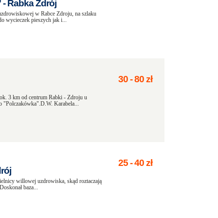
- Rabka Zdrój
zdrowiskowej w Rabce Zdroju, na szlaku
o wycieczek pieszych jak i...
30
-
80
zł
k. 3 km od centrum Rabki - Zdroju u
o "Polczakówka".D.W. Karabela...
25
-
40
zł
rój
elnicy willowej uzdrowiska, skąd roztaczają
Doskonał baza...