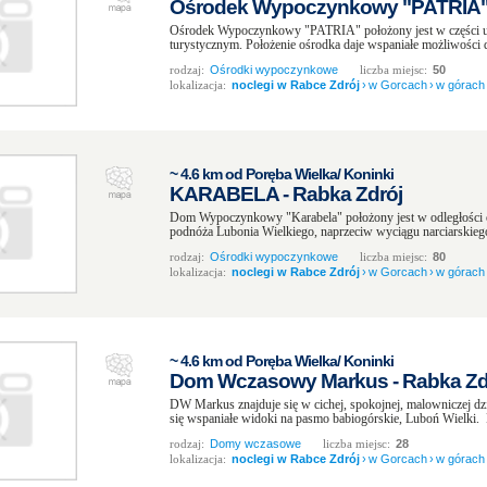
Ośrodek Wypoczynkowy "PATRIA" 
Ośrodek Wypoczynkowy "PATRIA" położony jest w części u
turystycznym. Położenie ośrodka daje wspaniałe możliwości d
rodzaj:
Ośrodki wypoczynkowe
liczba miejsc:
50
lokalizacja:
noclegi w Rabce Zdrój
›
w Gorcach
›
w górach
~ 4.6 km od Poręba Wielka/ Koninki
KARABELA - Rabka Zdrój
Dom Wypoczynkowy "Karabela" położony jest w odległości o
podnóża Lubonia Wielkiego, naprzeciw wyciągu narciarskieg
rodzaj:
Ośrodki wypoczynkowe
liczba miejsc:
80
lokalizacja:
noclegi w Rabce Zdrój
›
w Gorcach
›
w górach
~ 4.6 km od Poręba Wielka/ Koninki
Dom Wczasowy Markus - Rabka Zd
DW Markus znajduje się w cichej, spokojnej, malowniczej dzi
się wspaniałe widoki na pasmo babiogórskie, Luboń Wielki. 
rodzaj:
Domy wczasowe
liczba miejsc:
28
lokalizacja:
noclegi w Rabce Zdrój
›
w Gorcach
›
w górach