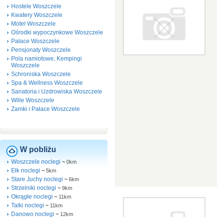
Hostele Woszczele
Kwatery Woszczele
Motel Woszczele
Ośrodki wypoczynkowe Woszczele
Pałace Woszczele
Pensjonaty Woszczele
Pola namiotowe, Kempingi
Woszczele
Schroniska Woszczele
Spa & Wellness Woszczele
Sanatoria i Uzdrowiska Woszczele
Wille Woszczele
Zamki i Pałace Woszczele
W pobliżu
Woszczele noclegi
~
0km
Ełk noclegi
~
5km
Stare Juchy noclegi
~
6km
Strzelniki noclegi
~
9km
Okrągłe noclegi
~
11km
Talki noclegi
~
11km
Danowo noclegi
~
12km