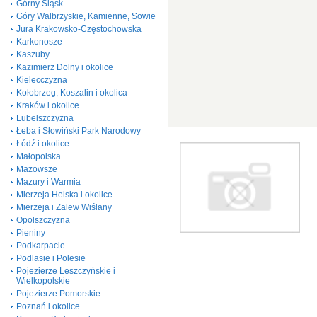
Górny Śląsk
Góry Wałbrzyskie, Kamienne, Sowie
Jura Krakowsko-Częstochowska
Karkonosze
Kaszuby
Kazimierz Dolny i okolice
Kielecczyzna
Kołobrzeg, Koszalin i okolica
Kraków i okolice
Lubelszczyzna
Łeba i Słowiński Park Narodowy
Łódź i okolice
Małopolska
Mazowsze
Mazury i Warmia
Mierzeja Helska i okolice
Mierzeja i Zalew Wiślany
Opolszczyzna
Pieniny
Podkarpacie
Podlasie i Polesie
Pojezierze Leszczyńskie i
Wielkopolskie
Pojezierze Pomorskie
Poznań i okolice