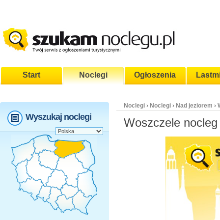
Start
Noclegi
Ogłoszenia
Lastm
Noclegi
Noclegi
Nad jeziorem
›
›
›
Wyszukaj noclegi
Woszczele nocleg