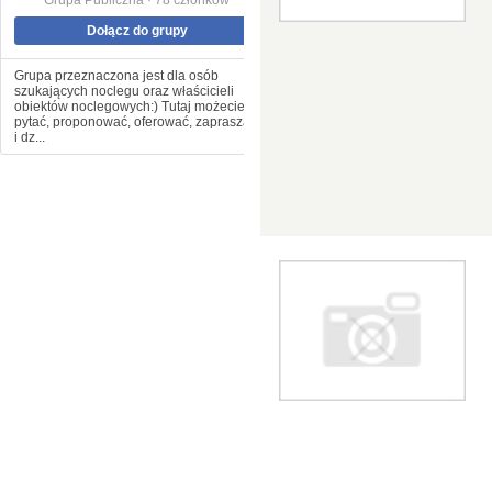
Grupa Publiczna · 78 członków
Dołącz do grupy
Grupa przeznaczona jest dla osób
szukających noclegu oraz właścicieli
obiektów noclegowych:) Tutaj możecie
pytać, proponować, oferować, zapraszać
i dz...