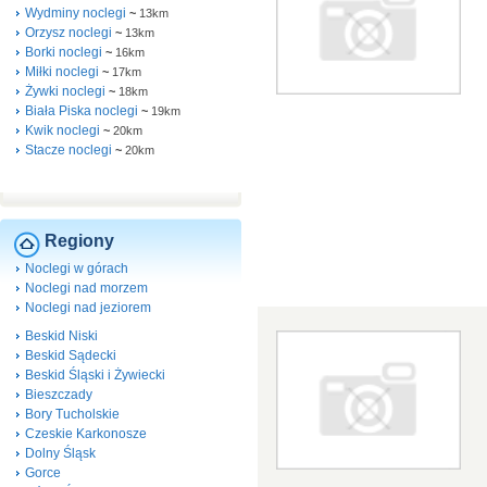
Wydminy noclegi
~
13km
Orzysz noclegi
~
13km
Borki noclegi
~
16km
Miłki noclegi
~
17km
Żywki noclegi
~
18km
Biała Piska noclegi
~
19km
Kwik noclegi
~
20km
Stacze noclegi
~
20km
Regiony
Noclegi w górach
Noclegi nad morzem
Noclegi nad jeziorem
Beskid Niski
Beskid Sądecki
Beskid Śląski i Żywiecki
Bieszczady
Bory Tucholskie
Czeskie Karkonosze
Dolny Śląsk
Gorce