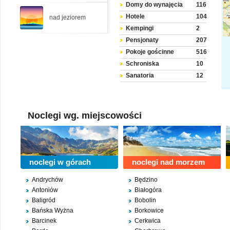
Domy do wynajęcia
116
Hotele
104
nad jeziorem
Kempingi
2
Pensjonaty
207
Pokoje gościnne
516
Cisza, spokój i komfortowe 
Schroniska
10
więcej ›
.
Sanatoria
12
Wille
163
Hostele
6
Motele
Noclegi wg. miejscowości
Pałace
Spa & Wellness
2
noclegi w górach
noclegi nad morzem
Andrychów
Będzino
Antoniów
Białogóra
Baligród
Bobolin
Bańska Wyżna
Borkowice
Barcinek
Cerkwica