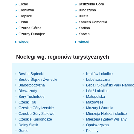
Ciche
Jastrzębia Góra
Cieniawa
Junoszyno
Cieplice
Jurata
Cisna
Kamień Pomorski
Czarna Górna
Karlino
Czarny Dunajec
Karwia
więcej
więcej
Noclegi wg. regionów turystycznych
Beskid Sądecki
Kraków i okolice
Beskid Śląski i Żywiecki
Lubelszczyzna
Białostocczyzna
Łeba i Słowiński Park Narod
Bieszczady
Łódź i okolice
Bory Tucholskie
Małopolska
Czeski Raj
Mazowsze
Czeskie Góry Izerskie
Mazury i Warmia
Czeskie Góry Stołowe
Mierzeja Helska i okolice
Czeskie Karkonosze
Mierzeja i Zalew Wiślany
Dolny Śląsk
Opolszczyzna
Gorce
Pieniny