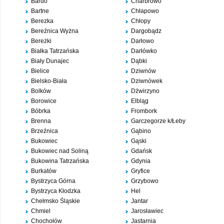
Bardo
Charbrowo
Bartne
Chłapowo
Berezka
Chłopy
Bereźnica Wyżna
Dargobądz
Bereżki
Darłowo
Białka Tatrzańska
Darłówko
Biały Dunajec
Dąbki
Bielice
Dziwnów
Bielsko-Biała
Dziwnówek
Bolków
Dźwirzyno
Borowice
Elbląg
Bóbrka
Frombork
Brenna
Garczegorze k/Łeby
Brzeźnica
Gąbino
Bukowiec
Gąski
Bukowiec nad Soliną
Gdańsk
Bukowina Tatrzańska
Gdynia
Burkatów
Gryfice
Bystrzyca Górna
Grzybowo
Bystrzyca Kłodzka
Hel
Chełmsko Śląskie
Jantar
Chmiel
Jarosławiec
Chochołów
Jastarnia