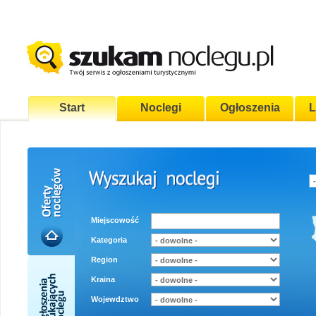
Start
Noclegi
Ogłoszenia
L
Miejscowość
Kategoria
Region
Kraina
Wojewdztwo