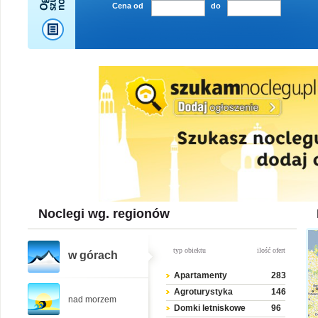
Cena od
do
Noclegi wg. regionów
typ obiektu
ilość ofert
w górach
Apartamenty
283
Agroturystyka
146
nad morzem
Domki letniskowe
96