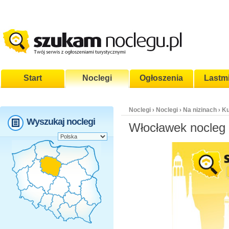
Start
Noclegi
Ogłoszenia
Lastm
Noclegi
Noclegi
Na nizinach
Ku
›
›
›
Wyszukaj noclegi
Włocławek nocleg