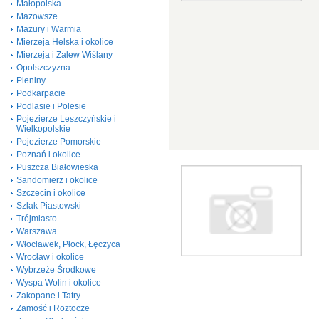
Małopolska
Mazowsze
Mazury i Warmia
Mierzeja Helska i okolice
Mierzeja i Zalew Wiślany
Opolszczyzna
Pieniny
Podkarpacie
Podlasie i Polesie
Pojezierze Leszczyńskie i
Wielkopolskie
Pojezierze Pomorskie
Poznań i okolice
Puszcza Białowieska
Sandomierz i okolice
Szczecin i okolice
Szlak Piastowski
Trójmiasto
Warszawa
Włocławek, Płock, Łęczyca
Wrocław i okolice
Wybrzeże Środkowe
Wyspa Wolin i okolice
Zakopane i Tatry
Zamość i Roztocze