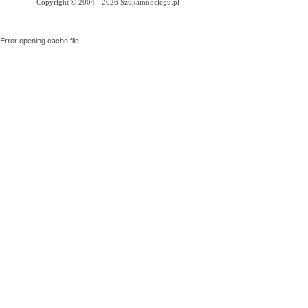
Copyright © 2004 - 2026 Szukamnoclegu.pl
Error opening cache file