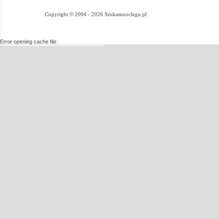
Copyright © 2004 - 2026 Szukamnoclegu.pl
Error opening cache file