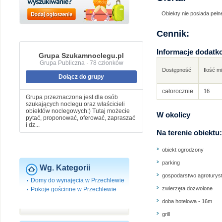
Obiekty nie posiada pełne
Cennik:
Informacje dodatk
Grupa Szukamnoclegu.pl
Grupa Publiczna · 78 członków
Dostępność
Ilość m
Dołącz do grupy
całorocznie
16
Grupa przeznaczona jest dla osób
szukających noclegu oraz właścicieli
obiektów noclegowych:) Tutaj możecie
W okolicy
pytać, proponować, oferować, zapraszać
i dz...
Na terenie obiektu:
obiekt ogrodzony
parking
Wg. Kategorii
gospodarstwo agroturys
Domy do wynajęcia w Przechlewie
zwierzęta dozwolone
Pokoje gościnne w Przechlewie
doba hotelowa - 16m
grill