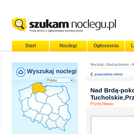
Start
Noclegi
Ogłoszenia
L
Noclegi
Nad jeziorem
›
›
Wyszukaj noclegi
poprzednia oferta
Nad Brdą-poko
Tucholskie,Pr
Przechlewo