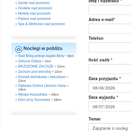
Zamki nad jeziorem
Hostele nad jeziorem
Motele nad jeziorem
Pałace nad jeziorem
Spa & Wellness nad jeziorem
Noclegi w pobliżu
Nad Brdą-pokoje,kajaki-Bory
~
0km
Zielona Ostoja
~
1km
BRZOZOWE ZACISZE
~
11km
Zacisze pod wierzbą
~
11km
Domek letniskowy i mieszkani
~
11km
Dębowa Dolina (Jezioro Gwia
~
14km
Wyspa Kaszubska
~
18km
Dom przy Sosnowej
~
18km