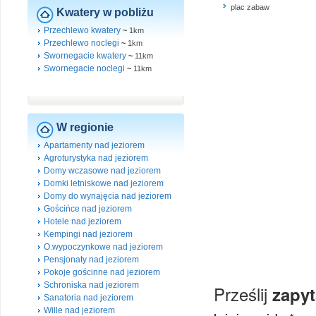
plac zabaw
Kwatery w pobliżu
Przechlewo kwatery
~
1km
Przechlewo noclegi
~
1km
Swornegacie kwatery
~
11km
Swornegacie noclegi
~
11km
W regionie
Apartamenty nad jeziorem
Agroturystyka nad jeziorem
Domy wczasowe nad jeziorem
Domki letniskowe nad jeziorem
Domy do wynajęcia nad jeziorem
Gościńce nad jeziorem
Hotele nad jeziorem
Kempingi nad jeziorem
O.wypoczynkowe nad jeziorem
Pensjonaty nad jeziorem
Pokoje gościnne nad jeziorem
Schroniska nad jeziorem
Sanatoria nad jeziorem
Wille nad jeziorem