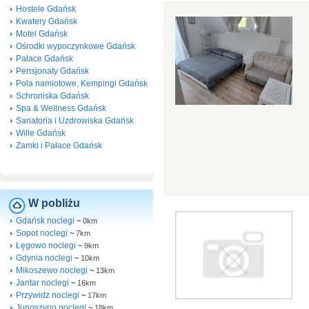
Hostele Gdańsk
Kwatery Gdańsk
Motel Gdańsk
Ośrodki wypoczynkowe Gdańsk
Pałace Gdańsk
Pensjonaty Gdańsk
Pola namiotowe, Kempingi Gdańsk
Schroniska Gdańsk
Spa & Wellness Gdańsk
Sanatoria i Uzdrowiska Gdańsk
Wille Gdańsk
Zamki i Pałace Gdańsk
W pobliżu
Gdańsk noclegi
~
0km
Sopot noclegi
~
7km
Łęgowo noclegi
~
9km
Gdynia noclegi
~
10km
Mikoszewo noclegi
~
13km
Jantar noclegi
~
16km
Przywidz noclegi
~
17km
Junoszyno noclegi
~
18km