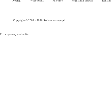
Noclegi
Współpraca
Polecane
Regulamin serwisu
Reklam
Copyright © 2004 - 2026 Szukamnoclegu.pl
Error opening cache file