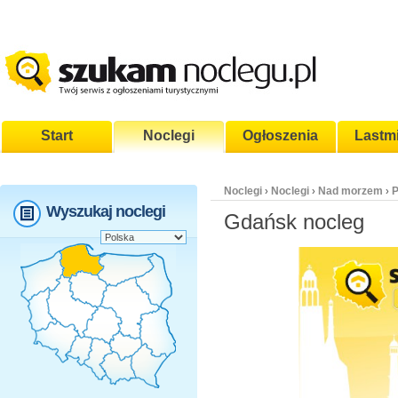
Start
Noclegi
Ogłoszenia
Lastm
Noclegi
Noclegi
Nad morzem
P
›
›
›
Wyszukaj noclegi
Gdańsk nocleg