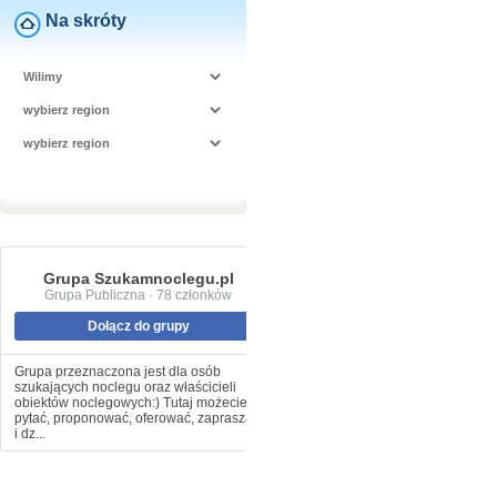
Na skróty
Grupa Szukamnoclegu.pl
Grupa Publiczna · 78 członków
Dołącz do grupy
Grupa przeznaczona jest dla osób
szukających noclegu oraz właścicieli
obiektów noclegowych:) Tutaj możecie
pytać, proponować, oferować, zapraszać
i dz...