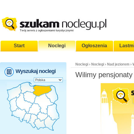
Start
Noclegi
Ogłoszenia
Lastm
Noclegi
Noclegi
Nad jeziorem
›
›
›
Wyszukaj noclegi
Wilimy pensjonaty