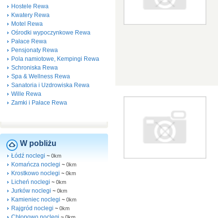
Hostele Rewa
Kwatery Rewa
Motel Rewa
Ośrodki wypoczynkowe Rewa
Pałace Rewa
Pensjonaty Rewa
Pola namiotowe, Kempingi Rewa
Schroniska Rewa
Spa & Wellness Rewa
Sanatoria i Uzdrowiska Rewa
Wille Rewa
Zamki i Pałace Rewa
W pobliżu
Łódź noclegi
~
0km
Komańcza noclegi
~
0km
Krostkowo noclegi
~
0km
Licheń noclegi
~
0km
Jurków noclegi
~
0km
Kamieniec noclegi
~
0km
Rajgród noclegi
~
0km
Chłopowo noclegi
~
0km