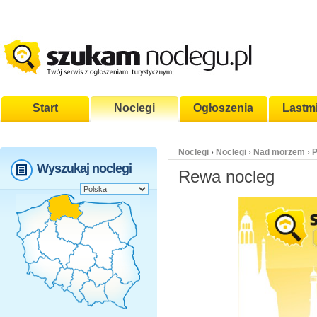
Start
Noclegi
Ogłoszenia
Lastm
Noclegi
Noclegi
Nad morzem
P
›
›
›
Wyszukaj noclegi
Rewa nocleg