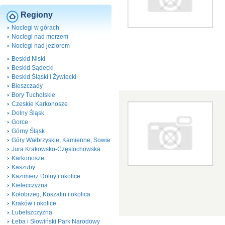
Regiony
Noclegi w górach
Noclegi nad morzem
Noclegi nad jeziorem
Beskid Niski
Beskid Sądecki
Beskid Śląski i Żywiecki
Bieszczady
Bory Tucholskie
Czeskie Karkonosze
Dolny Śląsk
Gorce
Górny Śląsk
Góry Wałbrzyskie, Kamienne, Sowie
Jura Krakowsko-Częstochowska
Karkonosze
Kaszuby
Kazimierz Dolny i okolice
Kielecczyzna
Kołobrzeg, Koszalin i okolica
Kraków i okolice
Lubelszczyzna
Łeba i Słowiński Park Narodowy