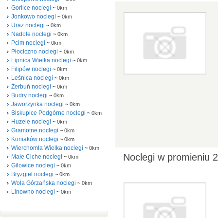
Gorlice noclegi
~
0km
Jonkowo noclegi
~
0km
Uraz noclegi
~
0km
Nadole noclegi
~
0km
Pcim noclegi
~
0km
Płociczno noclegi
~
0km
Lipnica Wielka noclegi
~
0km
Filipów noclegi
~
0km
Leśnica noclegi
~
0km
Żerbuń noclegi
~
0km
Budry noclegi
~
0km
Jaworzynka noclegi
~
0km
Biskupice Podgórne noclegi
~
0km
Huzele noclegi
~
0km
Gramotne noclegi
~
0km
Koniaków noclegi
~
0km
Wierchomla Wielka noclegi
~
0km
Noclegi w promieniu
Małe Ciche noclegi
~
0km
Gilowice noclegi
~
0km
Bryzgiel noclegi
~
0km
Wola Górzańska noclegi
~
0km
Linowno noclegi
~
0km