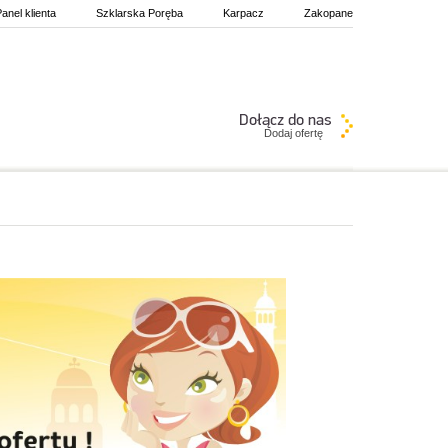
anel klienta
Szklarska Poręba
Karpacz
Zakopane
Dodaj ofertę