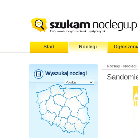
Start
Noclegi
Ogłoszeni
Noclegi
Noclegi
›
Wyszukaj noclegi
Sandomier