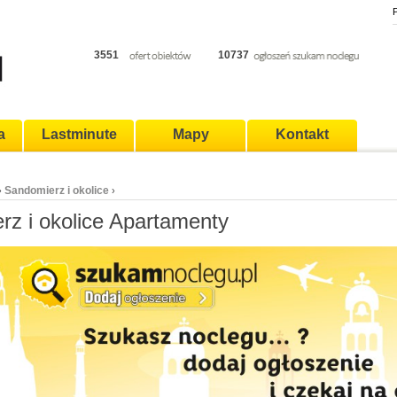
P
3551
10737
a
Lastminute
Mapy
Kontakt
Sandomierz i okolice
›
›
z i okolice Apartamenty