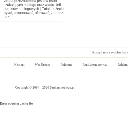
Grupa przeznaczona jest dla osób
szukających noclegu oraz właścicieli
obiektów noclegowych:) Tutaj możecie
pytać, proponować, oferować, zapraszać
i dz...
Korzystanie z serwisu Szu
Noclegi
Współpraca
Polecane
Regulamin serwisu
Reklam
Copyright © 2004 - 2026 Szukamnoclegu.pl
Error opening cache file