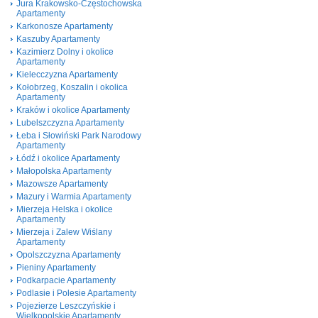
Jura Krakowsko-Częstochowska
Apartamenty
Karkonosze Apartamenty
Kaszuby Apartamenty
Kazimierz Dolny i okolice
Apartamenty
Kielecczyzna Apartamenty
Kołobrzeg, Koszalin i okolica
Apartamenty
Kraków i okolice Apartamenty
Lubelszczyzna Apartamenty
Łeba i Słowiński Park Narodowy
Apartamenty
Łódź i okolice Apartamenty
Małopolska Apartamenty
Mazowsze Apartamenty
Mazury i Warmia Apartamenty
Mierzeja Helska i okolice
Apartamenty
Mierzeja i Zalew Wiślany
Apartamenty
Opolszczyzna Apartamenty
Pieniny Apartamenty
Podkarpacie Apartamenty
Podlasie i Polesie Apartamenty
Pojezierze Leszczyńskie i
Wielkopolskie Apartamenty