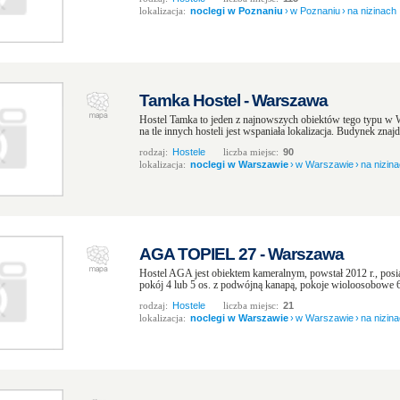
lokalizacja:
noclegi w Poznaniu
›
w Poznaniu
›
na nizinach
Tamka Hostel - Warszawa
Hostel Tamka to jeden z najnowszych obiektów tego typu w 
na tle innych hosteli jest wspaniała lokalizacja. Budynek znajd
rodzaj:
Hostele
liczba miejsc:
90
lokalizacja:
noclegi w Warszawie
›
w Warszawie
›
na nizin
AGA TOPIEL 27 - Warszawa
Hostel AGA jest obiektem kameralnym, powstał 2012 r., posi
pokój 4 lub 5 os. z podwójną kanapą, pokoje wioloosobowe 6 i
rodzaj:
Hostele
liczba miejsc:
21
lokalizacja:
noclegi w Warszawie
›
w Warszawie
›
na nizin