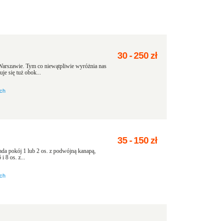
30
-
250
zł
Warszawie. Tym co niewątpliwie wyróżnia nas
uje się tuż obok...
ach
35
-
150
zł
ada pokój 1 lub 2 os. z podwójną kanapą,
 8 os. z...
ach