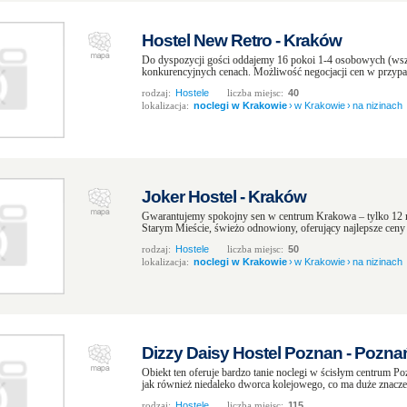
Hostel New Retro - Kraków
Do dyspozycji gości oddajemy 16 pokoi 1-4 osobowych (wszy
konkurencyjnych cenach. Możliwość negocjacji cen w przypa
rodzaj:
Hostele
liczba miejsc:
40
lokalizacja:
noclegi w Krakowie
›
w Krakowie
›
na nizinach
Joker Hostel - Kraków
Gwarantujemy spokojny sen w centrum Krakowa – tylko 12
Starym Mieście, świeżo odnowiony, oferujący najlepsze ceny 
rodzaj:
Hostele
liczba miejsc:
50
lokalizacja:
noclegi w Krakowie
›
w Krakowie
›
na nizinach
Dizzy Daisy Hostel Poznan - Pozna
Obiekt ten oferuje bardzo tanie noclegi w ścisłym centrum Po
jak również niedaleko dworca kolejowego, co ma duże znaczen
rodzaj:
Hostele
liczba miejsc:
115