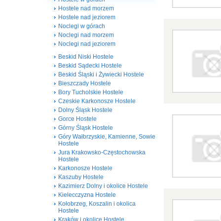
Hostele nad morzem
Hostele nad jeziorem
Noclegi w górach
Noclegi nad morzem
Noclegi nad jeziorem
Beskid Niski Hostele
Beskid Sądecki Hostele
Beskid Śląski i Żywiecki Hostele
Bieszczady Hostele
Bory Tucholskie Hostele
Czeskie Karkonosze Hostele
Dolny Śląsk Hostele
Gorce Hostele
Górny Śląsk Hostele
Góry Wałbrzyskie, Kamienne, Sowie
Hostele
Jura Krakowsko-Częstochowska
Hostele
Karkonosze Hostele
Kaszuby Hostele
Kazimierz Dolny i okolice Hostele
Kielecczyzna Hostele
Kołobrzeg, Koszalin i okolica
Hostele
Kraków i okolice Hostele