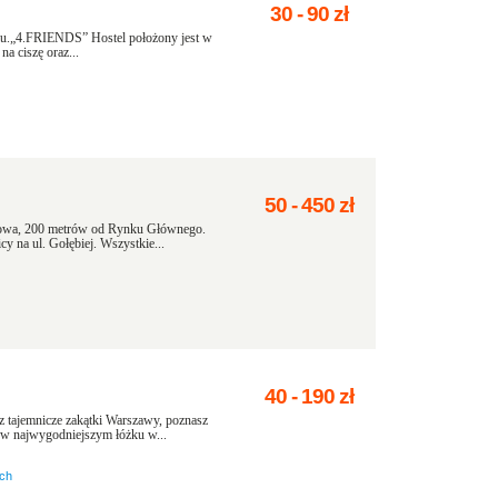
30
-
90
zł
elu.„4.FRIENDS” Hostel położony jest w
a ciszę oraz...
50
-
450
zł
kowa, 200 metrów od Rynku Głównego.
 na ul. Gołębiej. Wszystkie...
40
-
190
zł
 tajemnicze zakątki Warszawy, poznasz
 w najwygodniejszym łóżku w...
ach