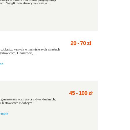
ch. Wyjątkowo atrakcyjne ceny, a...
20
-
70
zł
 zlokalizowanych w największych miastach
ysłowicach, Chorzowie,...
ach
45
-
100
zł
rganizowane oraz gości indywidualnych,
 w Katowicach z dobrym...
zinach