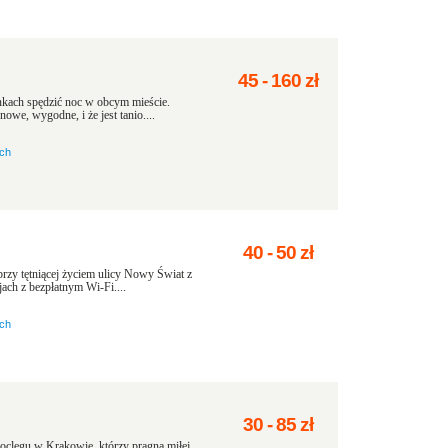
45
-
160
zł
unkach spędzić noc w obcym mieście.
owe, wygodne, i że jest tanio....
ach
40
-
50
zł
rzy tętniącej życiem ulicy Nowy Świat z
ach z bezpłatnym Wi-Fi....
ach
30
-
85
zł
clegu w Krakowie, którzy pragną miłej,