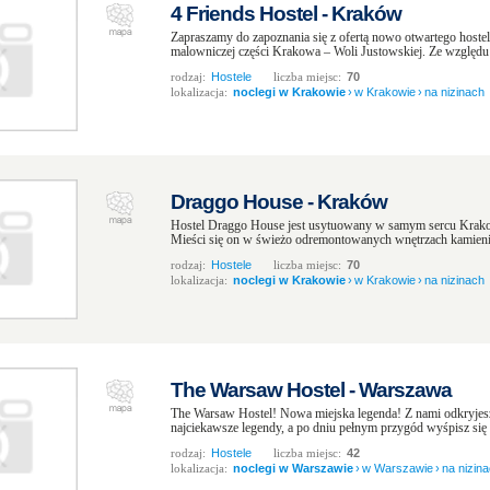
4 Friends Hostel - Kraków
Zapraszamy do zapoznania się z ofertą nowo otwartego host
malowniczej części Krakowa – Woli Justowskiej. Ze względu n
rodzaj:
Hostele
liczba miejsc:
70
lokalizacja:
noclegi w Krakowie
›
w Krakowie
›
na nizinach
Draggo House - Kraków
Hostel Draggo House jest usytuowany w samym sercu Kra
Mieści się on w świeżo odremontowanych wnętrzach kamienicy
rodzaj:
Hostele
liczba miejsc:
70
lokalizacja:
noclegi w Krakowie
›
w Krakowie
›
na nizinach
The Warsaw Hostel - Warszawa
The Warsaw Hostel! Nowa miejska legenda! Z nami odkryjesz
najciekawsze legendy, a po dniu pełnym przygód wyśpisz się
rodzaj:
Hostele
liczba miejsc:
42
lokalizacja:
noclegi w Warszawie
›
w Warszawie
›
na nizin