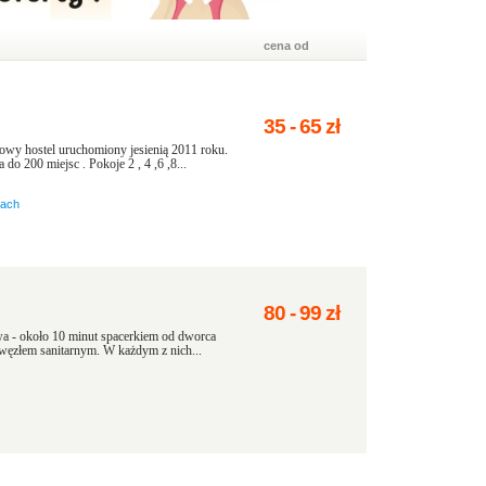
cena od
35
-
65
zł
wy hostel uruchomiony jesienią 2011 roku.
o 200 miejsc . Pokoje 2 , 4 ,6 ,8...
nach
80
-
99
zł
a - około 10 minut spacerkiem od dworca
ęzłem sanitarnym. W każdym z nich...