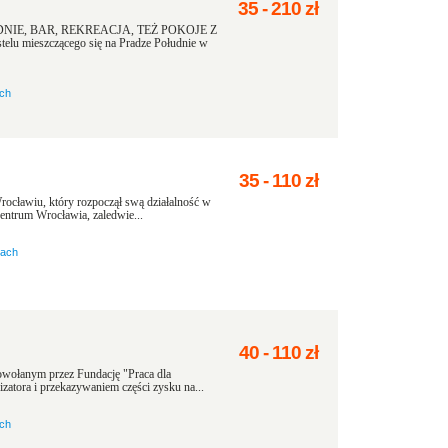
35
-
210
zł
IE, BAR, REKREACJA, TEŻ POKOJE Z
u mieszczącego się na Pradze Południe w
ach
35
-
110
zł
rocławiu, który rozpoczął swą działalność w
entrum Wrocławia, zaledwie...
nach
40
-
110
zł
wołanym przez Fundację "Praca dla
atora i przekazywaniem części zysku na...
ach