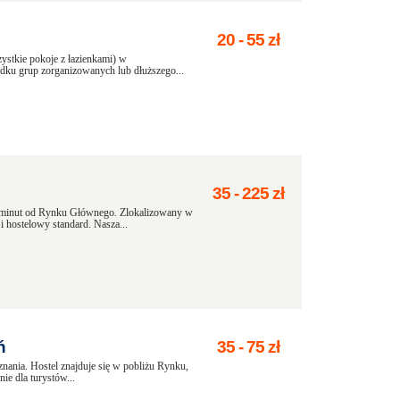
20
-
55
zł
stkie pokoje z łazienkami) w
dku grup zorganizowanych lub dłuższego...
35
-
225
zł
 minut od Rynku Głównego. Zlokalizowany w
i hostelowy standard. Nasza...
ń
35
-
75
zł
znania. Hostel znajduje się w pobliżu Rynku,
ie dla turystów...