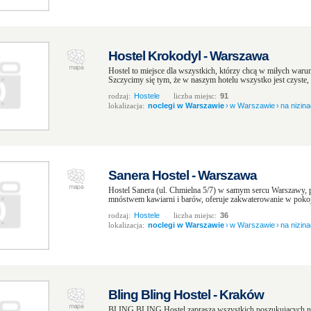
Hostel Krokodyl - Warszawa
Hostel to miejsce dla wszystkich, którzy chcą w miłych war
Szczycimy się tym, że w naszym hotelu wszystko jest czyste, n
rodzaj:
Hostele
liczba miejsc:
91
lokalizacja:
noclegi w Warszawie
›
w Warszawie
›
na nizin
Sanera Hostel - Warszawa
Hostel Sanera (ul. Chmielna 5/7) w samym sercu Warszawy, p
mnóstwem kawiarni i barów, oferuje zakwaterowanie w pokoj
rodzaj:
Hostele
liczba miejsc:
36
lokalizacja:
noclegi w Warszawie
›
w Warszawie
›
na nizin
Bling Bling Hostel - Kraków
BLING BLING Hostel zaprasza wszystkich poszukujących no