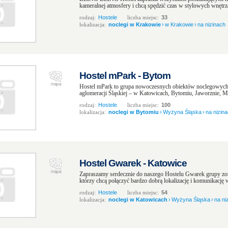
kameralnej atmosfery i chcą spędzić czas w stylowych wnętrza
rodzaj:
Hostele
liczba miejsc:
33
lokalizacja:
noclegi w Krakowie
›
w Krakowie
›
na nizinach
Hostel mPark - Bytom
Hostel mPark to grupa nowoczesnych obiektów noclegowych
aglomeracji Śląskiej – w Katowicach, Bytomiu, Jaworznie, M
rodzaj:
Hostele
liczba miejsc:
100
lokalizacja:
noclegi w Bytomiu
›
Wyżyna Śląska
›
na nizin
Hostel Gwarek - Katowice
Zapraszamy serdecznie do naszego Hostelu Gwarek grupy zo
którzy chcą połączyć bardzo dobrą lokalizację i komunikację
rodzaj:
Hostele
liczba miejsc:
54
lokalizacja:
noclegi w Katowicach
›
Wyżyna Śląska
›
na ni