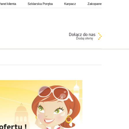
anel klienta
Szklarska Poręba
Karpacz
Zakopane
Dodaj ofertę