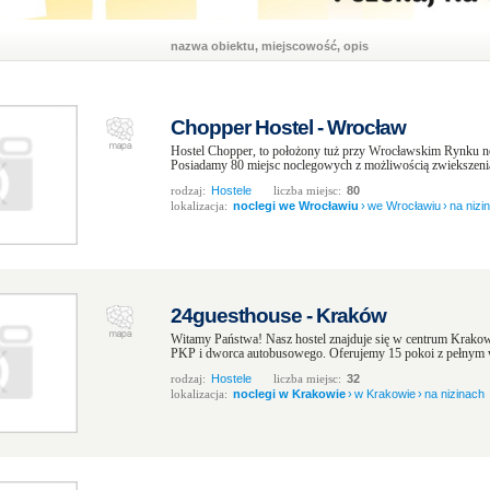
nazwa obiektu, miejscowość, opis
Chopper Hostel - Wrocław
Hostel Chopper, to położony tuż przy Wrocławskim Rynku no
Posiadamy 80 miejsc noclegowych z możliwością zwiekszenia d
rodzaj:
Hostele
liczba miejsc:
80
lokalizacja:
noclegi we Wrocławiu
›
we Wrocławiu
›
na nizi
24guesthouse - Kraków
Witamy Państwa! Nasz hostel znajduje się w centrum Krakow
PKP i dworca autobusowego. Oferujemy 15 pokoi z pełnym w
rodzaj:
Hostele
liczba miejsc:
32
lokalizacja:
noclegi w Krakowie
›
w Krakowie
›
na nizinach