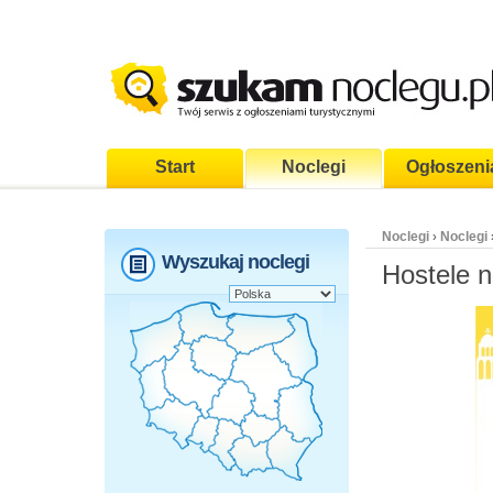
Start
Noclegi
Ogłoszeni
Noclegi
Noclegi
›
Wyszukaj noclegi
Hostele n