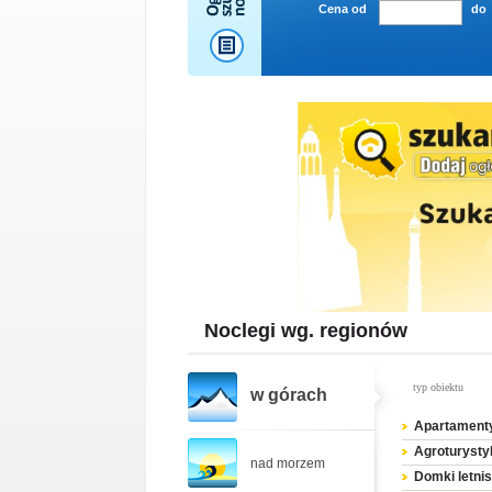
Cena od
do
Noclegi wg. regionów
typ obiektu
w górach
Apartament
Agroturysty
nad morzem
Domki letni