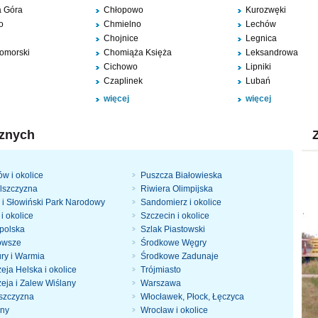
a Góra
Chłopowo
Kurozwęki
o
Chmielno
Lechów
Chojnice
Legnica
omorski
Chomiąża Księża
Leksandrowa
Cichowo
Lipniki
Czaplinek
Lubań
więcej
więcej
cznych
w i okolice
Puszcza Białowieska
lszczyzna
Riwiera Olimpijska
 i Słowiński Park Narodowy
Sandomierz i okolice
i okolice
Szczecin i okolice
polska
Szlak Piastowski
owsze
Środkowe Węgry
ry i Warmia
Środkowe Zadunaje
eja Helska i okolice
Trójmiasto
zeja i Zalew Wiślany
Warszawa
szczyzna
Włocławek, Płock, Łęczyca
iny
Wrocław i okolice