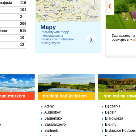
najęcia
116
104
2
206
Mapy
inne
515
Interaktywne mapy
Agroturystyka
Cisza, spokój i komfortowe warunki :)
miejscowośći z
Zapraszamy na ś
10
oznaczeniem obiektów
więcej ›
.
poświąteczny
wi
Jelenia Góra
noclegowych.
12
Cztery Pory Roku
Jeżów Sudecki
163
6
ess
2
 nad morzem
noclegi nad jeziorem
noclegi na rów
Ateny
Bęczarka
Augustów
Będzin
Bagieńsko
Białowieża
e
Bakałarzewo
Bieliny
Barlinek
Biskupice Podgór