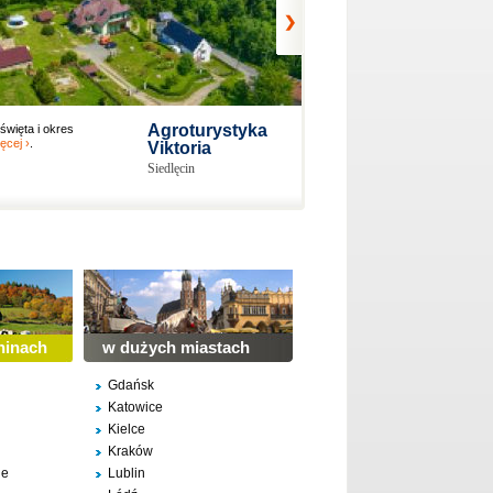
Agroturystyka
więta i okres
Domki Szklarska Poręba -
ęcej ›
.
www.domkiubodzia.pl
więcej ›
.
Viktoria
Siedlęcin
ninach
w dużych miastach
Gdańsk
Katowice
Kielce
Kraków
ne
Lublin