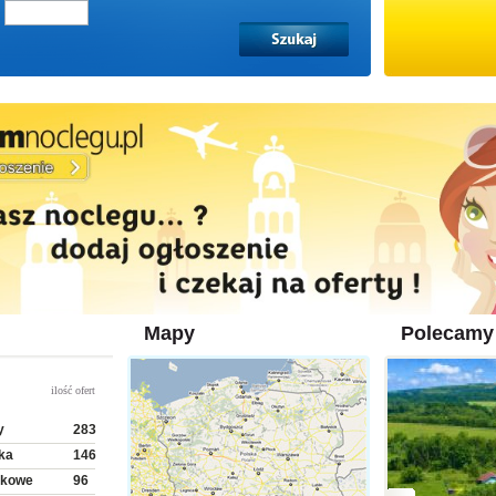
Mapy
Polecamy
ilość ofert
y
283
ka
146
skowe
96