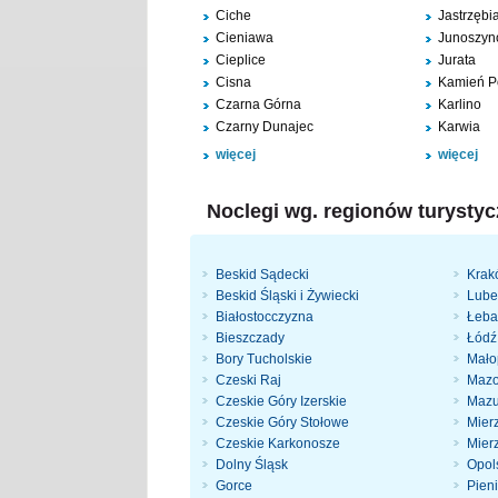
Ciche
Jastrzębi
Cieniawa
Junoszyn
Cieplice
Jurata
Cisna
Kamień P
Czarna Górna
Karlino
Czarny Dunajec
Karwia
więcej
więcej
Noclegi wg. regionów turysty
Beskid Sądecki
Krakó
Beskid Śląski i Żywiecki
Lube
Białostocczyzna
Łeba
Bieszczady
Łódź 
Bory Tucholskie
Mało
Czeski Raj
Maz
Czeskie Góry Izerskie
Mazu
Czeskie Góry Stołowe
Mierz
Czeskie Karkonosze
Mier
Dolny Śląsk
Opol
Gorce
Pien