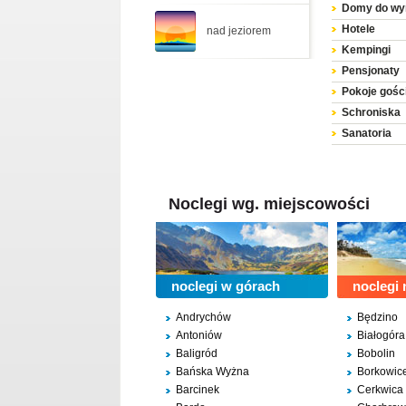
Domy do wy
Hotele
nad jeziorem
Kempingi
Pensjonaty
Pokoje gośc
Schroniska
Sanatoria
Wille
Hostele
Motele
Noclegi wg. miejscowości
Pałace
Spa & Welln
noclegi w górach
noclegi
Andrychów
Będzino
Antoniów
Białogóra
Baligród
Bobolin
Bańska Wyżna
Borkowic
Barcinek
Cerkwica