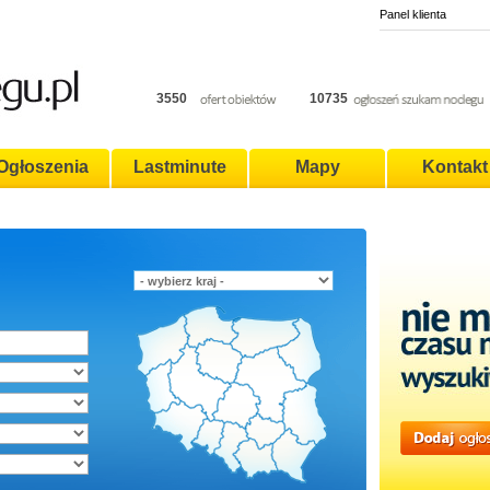
Panel klienta
3550
10735
Ogłoszenia
Lastminute
Mapy
Kontakt