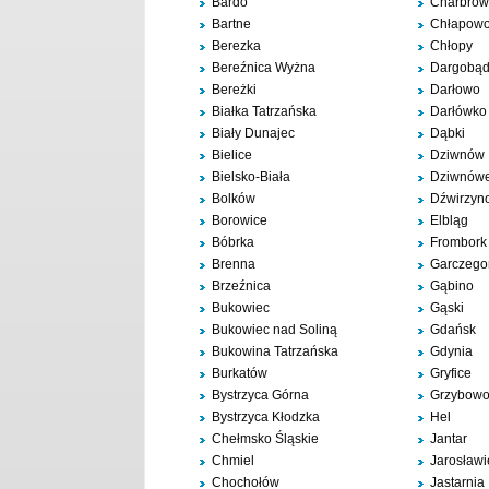
Bardo
Charbro
Bartne
Chłapow
Berezka
Chłopy
Bereźnica Wyżna
Dargobą
Bereżki
Darłowo
Białka Tatrzańska
Darłówko
Biały Dunajec
Dąbki
Bielice
Dziwnów
Bielsko-Biała
Dziwnów
Bolków
Dźwirzyn
Borowice
Elbląg
Bóbrka
Frombork
Brenna
Garczego
Brzeźnica
Gąbino
Bukowiec
Gąski
Bukowiec nad Soliną
Gdańsk
Bukowina Tatrzańska
Gdynia
Burkatów
Gryfice
Bystrzyca Górna
Grzybow
Bystrzyca Kłodzka
Hel
Chełmsko Śląskie
Jantar
Chmiel
Jarosławi
Chochołów
Jastarnia