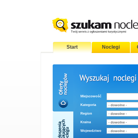
Start
Noclegi
Miejscowość
Kategoria
Region
Kraina
Wojewdztwo