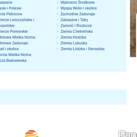
arpacie
Wybrzeże Środkowe
sie i Polesie
Wyspa Wolin i okolice
rze Północne
Zachodnie Zadunaje
ierze Leszczyńskie i
Zakopane i Tatry
kopolskie
Zamość i Roztocze
zierze Pomorskie
Ziemia Chełmińska
dniowa Wielka Nizina
Ziemia Kłodzka
dniowe Zadunaje
Ziemia Lubuska
ań i okolice
Ziemia Łódzka i Sieradzka
ocna Wielka Nizina
cza Białowieska