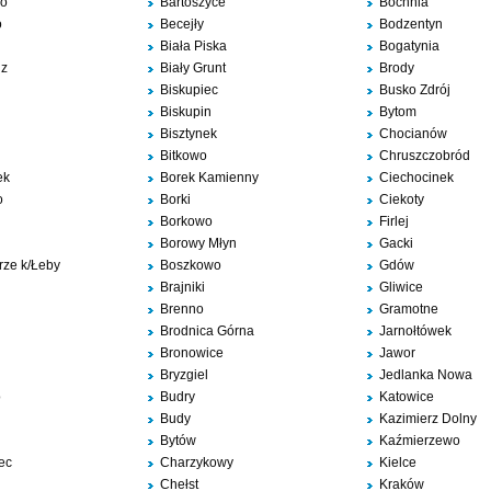
wo
Bartoszyce
Bochnia
o
Becejły
Bodzentyn
Biała Piska
Bogatynia
dz
Biały Grunt
Brody
Biskupiec
Busko Zdrój
Biskupin
Bytom
Bisztynek
Chocianów
Bitkowo
Chruszczobród
ek
Borek Kamienny
Ciechocinek
o
Borki
Ciekoty
Borkowo
Firlej
Borowy Młyn
Gacki
rze k/Łeby
Boszkowo
Gdów
Brajniki
Gliwice
Brenno
Gramotne
Brodnica Górna
Jarnołtówek
Bronowice
Jawor
Bryzgiel
Jedlanka Nowa
o
Budry
Katowice
Budy
Kazimierz Dolny
Bytów
Kaźmierzewo
ec
Charzykowy
Kielce
Chełst
Kraków