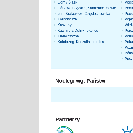
Górny Śląsk
Podk
Góry Wałbrzyskie, Kamienne, Sowie
Podla
Jura Krakowsko-Częstochowska
Pogó
Karkonosze
Pojez
Kaszuby
Wiel
Kazimierz Dolny i okolice
Poje
Kielecczyzna
Połu
Kołobrzeg, Koszalin i okolica
Połu
Pozn
Półn
Pusz
Noclegi wg. Państw
Partnerzy