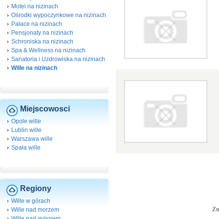
Motel na nizinach
Ośrodki wypoczynkowe na nizinach
Pałace na nizinach
Pensjonaty na nizinach
Schroniska na nizinach
Spa & Wellness na nizinach
Sanatoria i Uzdrowiska na nizinach
Wille na nizinach
Miejscowosci
Opole wille
Lublin wille
Warszawa wille
Spała wille
Regiony
Wille w górach
Zn
Wille nad morzem
Wille nad jeziorem