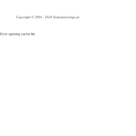
Copyright © 2004 - 2026 Szukamnoclegu.pl
Error opening cache file