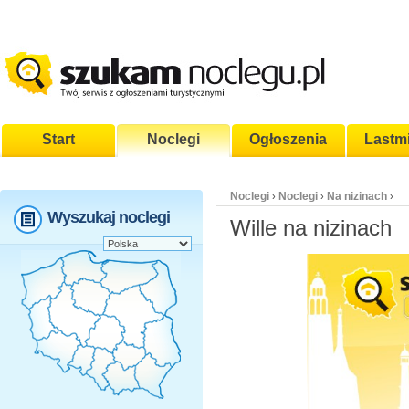
Start
Noclegi
Ogłoszenia
Lastm
Noclegi
Noclegi
Na nizinach
›
›
›
Wyszukaj noclegi
Wille na nizinach