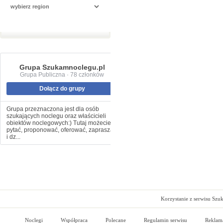
Grupa Szukamnoclegu.pl
Grupa Publiczna · 78 członków
Dołącz do grupy
Grupa przeznaczona jest dla osób
szukających noclegu oraz właścicieli
obiektów noclegowych:) Tutaj możecie
pytać, proponować, oferować, zapraszać
i dz...
Korzystanie z serwisu Szu
Noclegi
Współpraca
Polecane
Regulamin serwisu
Reklam