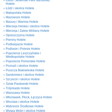
Łeba i Słowiński Park Narodowy
Hotele
Łódź i okolice Hotele
Małopolska Hotele
Mazowsze Hotele
Mazury i Warmia Hotele
Mierzeja Helska i okolice Hotele
Mierzeja i Zalew Wiślany Hotele
Opolszczyzna Hotele
Pieniny Hotele
Podkarpacie Hotele
Podlasie i Polesie Hotele
Pojezierze Leszczyńskie i
Wielkopolskie Hotele
Pojezierze Pomorskie Hotele
Poznań i okolice Hotele
Puszcza Białowieska Hotele
Sandomierz i okolice Hotele
Szczecin i okolice Hotele
Szlak Piastowski Hotele
Trójmiasto Hotele
Warszawa Hotele
Włocławek, Płock, Łęczyca Hotele
Wrocław i okolice Hotele
Wybrzeże Środkowe Hotele
Wyspa Wolin i okolice Hotele