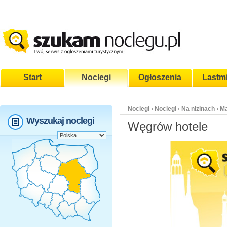
Start
Noclegi
Ogłoszenia
Lastm
Noclegi
Noclegi
Na nizinach
Ma
›
›
›
Wyszukaj noclegi
Węgrów hotele