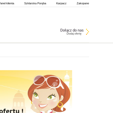
anel klienta
Szklarska Poręba
Karpacz
Zakopane
Dodaj ofertę