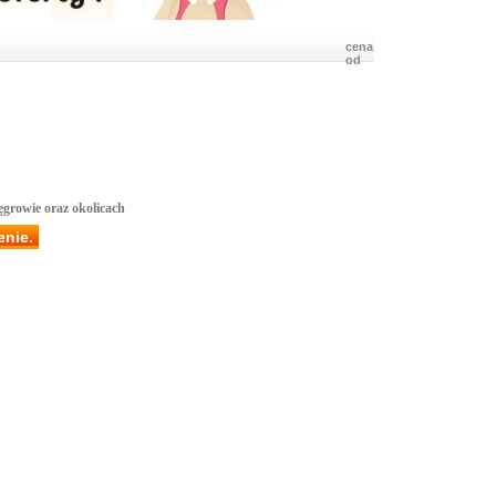
cena
od
ęgrowie oraz okolicach
enie.