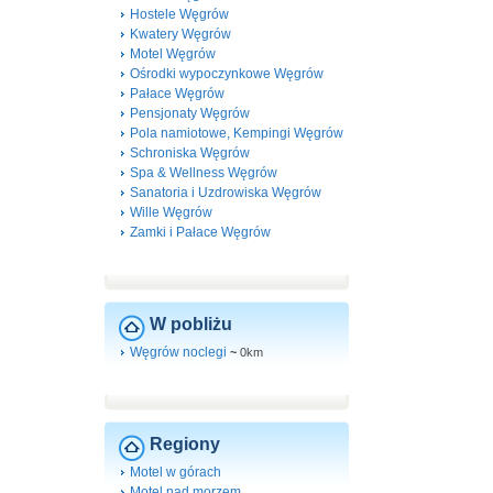
Hostele Węgrów
Kwatery Węgrów
Motel Węgrów
Ośrodki wypoczynkowe Węgrów
Pałace Węgrów
Pensjonaty Węgrów
Pola namiotowe, Kempingi Węgrów
Schroniska Węgrów
Spa & Wellness Węgrów
Sanatoria i Uzdrowiska Węgrów
Wille Węgrów
Zamki i Pałace Węgrów
W pobliżu
Węgrów noclegi
~
0km
Regiony
Motel w górach
Motel nad morzem