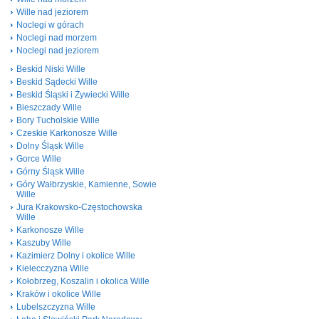
Wille nad jeziorem
Noclegi w górach
Noclegi nad morzem
Noclegi nad jeziorem
Beskid Niski Wille
Beskid Sądecki Wille
Beskid Śląski i Żywiecki Wille
Bieszczady Wille
Bory Tucholskie Wille
Czeskie Karkonosze Wille
Dolny Śląsk Wille
Gorce Wille
Górny Śląsk Wille
Góry Wałbrzyskie, Kamienne, Sowie
Wille
Jura Krakowsko-Częstochowska
Wille
Karkonosze Wille
Kaszuby Wille
Kazimierz Dolny i okolice Wille
Kielecczyzna Wille
Kołobrzeg, Koszalin i okolica Wille
Kraków i okolice Wille
Lubelszczyzna Wille