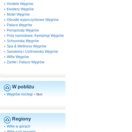
Hostele Węgrów
Kwatery Węgrów
Motel Węgrów
Ośrodki wypoczynkowe Węgrów
Pałace Węgrów
Pensjonaty Węgrów
Pola namiotowe, Kempingi Węgrów
Schroniska Węgrów
Spa & Wellness Węgrów
Sanatoria i Uzdrowiska Węgrów
Wille Węgrów
Zamki i Pałace Węgrów
W pobliżu
Węgrów noclegi
~
0km
Regiony
Wille w górach
Wille nad morzem