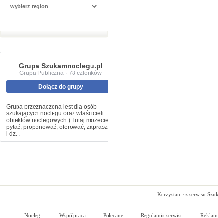
Grupa Szukamnoclegu.pl
Grupa Publiczna · 78 członków
Dołącz do grupy
Grupa przeznaczona jest dla osób
szukających noclegu oraz właścicieli
obiektów noclegowych:) Tutaj możecie
pytać, proponować, oferować, zapraszać
i dz...
Korzystanie z serwisu Szu
Noclegi
Współpraca
Polecane
Regulamin serwisu
Reklam