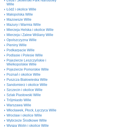
Łeba i Słowiński Park Narodowy
Wille
Łódź i okolice Wille
Małopolska Wille
Mazowsze Wille
Mazury i Warmia Wille
Mierzeja Helska i okolice Wille
Mierzeja i Zalew Wiślany Wille
Opolszczyzna Wille
Pieniny Wille
Podkarpacie Wille
Podlasie i Polesie Wille
Pojezierze Leszczyńskie i
Wielkopolskie Wille
Pojezierze Pomorskie Wille
Poznań i okolice Wille
Puszcza Białowieska Wille
Sandomierz i okolice Wille
Szczecin i okolice Wille
Szlak Piastowski Wille
Trójmiasto Wille
Warszawa Wille
Włocławek, Płock, Łęczyca Wille
Wrocław i okolice Wille
Wybrzeże Środkowe Wille
Wyspa Wolin i okolice Wille