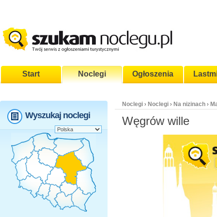
Start
Noclegi
Ogłoszenia
Lastm
Noclegi
Noclegi
Na nizinach
Ma
›
›
›
Wyszukaj noclegi
Węgrów wille