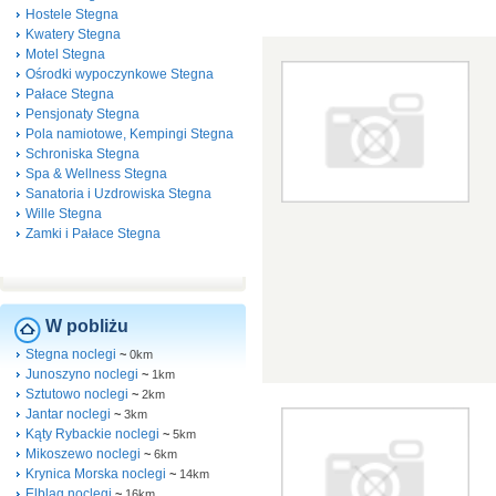
Hostele Stegna
Kwatery Stegna
Motel Stegna
Ośrodki wypoczynkowe Stegna
Pałace Stegna
Pensjonaty Stegna
Pola namiotowe, Kempingi Stegna
Schroniska Stegna
Spa & Wellness Stegna
Sanatoria i Uzdrowiska Stegna
Wille Stegna
Zamki i Pałace Stegna
W pobliżu
Stegna noclegi
~
0km
Junoszyno noclegi
~
1km
Sztutowo noclegi
~
2km
Jantar noclegi
~
3km
Kąty Rybackie noclegi
~
5km
Mikoszewo noclegi
~
6km
Krynica Morska noclegi
~
14km
Elbląg noclegi
~
16km