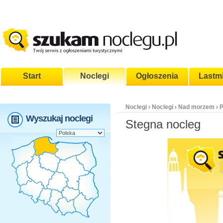
Start
Noclegi
Ogłoszenia
Lastm
Noclegi
Noclegi
Nad morzem
P
›
›
›
Wyszukaj noclegi
Stegna nocleg