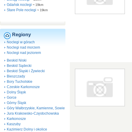
Gdańsk noclegi
~
19km
Stare Pole noclegi
~
19km
Regiony
Noclegi w górach
Noclegi nad morzem
Noclegi nad jeziorem
Beskid Niski
Beskid Sądecki
Beskid Śląski i Żywiecki
Bieszczady
Bory Tucholskie
Czeskie Karkonosze
Dolny Śląsk
Gorce
Górny Śląsk
Góry Wałbrzyskie, Kamienne, Sowie
Jura Krakowsko-Częstochowska
Karkonosze
Kaszuby
Kazimierz Dolny i okolice