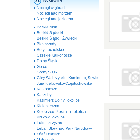
Noclegi w górach
Noclegi nad morzem
Noclegi nad jeziorem
Beskid Niski
Beskid Sądecki
Beskid Śląski i Żywiecki
Bieszczady
Bory Tucholskie
Czeskie Karkonosze
Dolny Śląsk
Gorce
Górny Śląsk
Góry Wałbrzyskie, Kamienne, Sowie
Jura Krakowsko-Częstochowska
Karkonosze
Kaszuby
Kazimierz Dolny i okolice
Kielecczyzna
Kołobrzeg, Koszalin i okolica
Kraków i okolice
Lubelszczyzna
Łeba i Słowiński Park Narodowy
Łódź i okolice
Małopolska