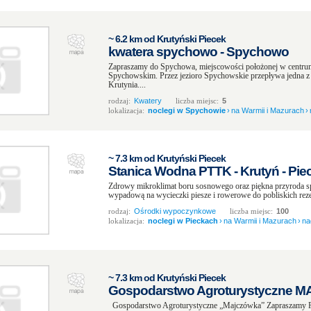
~ 6.2 km od Krutyński Piecek
kwatera spychowo - Spychowo
Zapraszamy do Spychowa, miejscowości położonej w centrum
Spychowskim. Przez jezioro Spychowskie przepływa jedna z n
Krutynia....
rodzaj:
Kwatery
liczba miejsc:
5
lokalizacja:
noclegi w Spychowie
›
na Warmii i Mazurach
›
~ 7.3 km od Krutyński Piecek
Stanica Wodna PTTK - Krutyń - Piec
Zdrowy mikroklimat boru sosnowego oraz piękna przyroda spra
wypadową na wycieczki piesze i rowerowe do pobliskich reze
rodzaj:
Ośrodki wypoczynkowe
liczba miejsc:
100
lokalizacja:
noclegi w Pieckach
›
na Warmii i Mazurach
›
na
~ 7.3 km od Krutyński Piecek
Gospodarstwo Agroturystyczne M
Gospodarstwo Agroturystyczne „Majczówka” Zapraszamy Pa