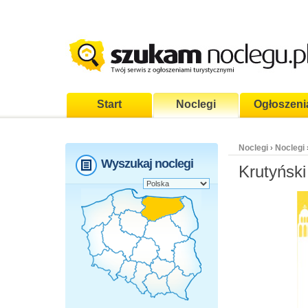
Start
Noclegi
Ogłoszeni
Noclegi
Noclegi
›
Wyszukaj noclegi
Krutyński