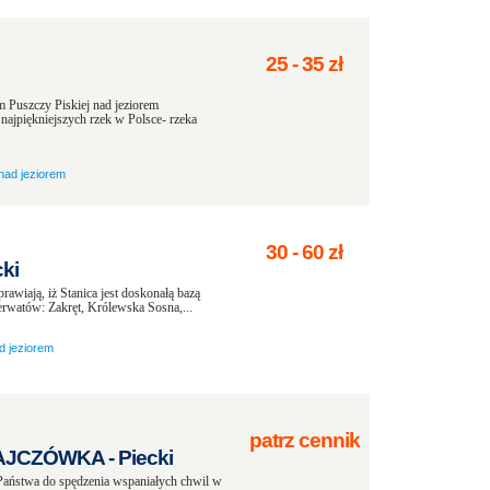
25
-
35
zł
 Puszczy Piskiej nad jeziorem
ajpiękniejszych rzek w Polsce- rzeka
nad jeziorem
30
-
60
zł
ki
wiają, iż Stanica jest doskonałą bazą
rwatów: Zakręt, Królewska Sosna,...
d jeziorem
patrz cennik
AJCZÓWKA - Piecki
ństwa do spędzenia wspaniałych chwil w