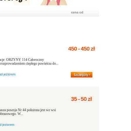
cena od
450
-
450
zł
kacje. ORZYNY 114 Całoroczny
ozprowadzeniem ciepłego powietrza do...
ad jeziorem
35
-
50
zł
sza posesja Nr 44 położona jest we wsi
obrazowego. W...
d jeziorem