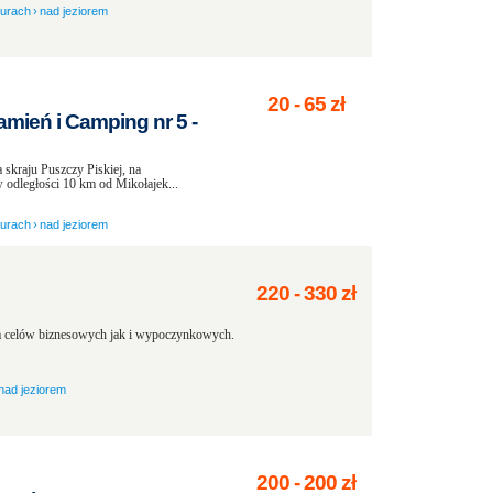
zurach
›
nad jeziorem
20
-
65
zł
mień i Camping nr 5 -
 skraju Puszczy Piskiej, na
 odległości 10 km od Mikołajek...
zurach
›
nad jeziorem
220
-
330
zł
 celów biznesowych jak i wypoczynkowych.
nad jeziorem
200
-
200
zł