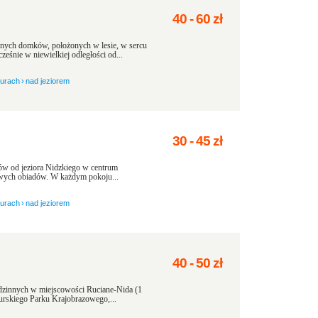
40
-
60
zł
ch domków, położonych w lesie, w sercu
eśnie w niewielkiej odległości od...
zurach
›
nad jeziorem
30
-
45
zł
ów od jeziora Nidzkiego w centrum
wych obiadów. W każdym pokoju...
zurach
›
nad jeziorem
40
-
50
zł
dzinnych w miejscowości Ruciane-Nida (1
zurskiego Parku Krajobrazowego,...