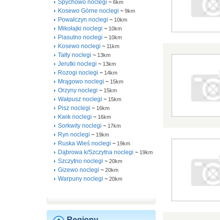
Spychowo noclegi
~
6km
Kosewo Górne noclegi
~
9km
Powałczyn noclegi
~
10km
Mikołajki noclegi
~
10km
Piasutno noclegi
~
10km
Kosewo noclegi
~
11km
Tałty noclegi
~
13km
Jerutki noclegi
~
13km
Rozogi noclegi
~
14km
Mrągowo noclegi
~
15km
Orzyny noclegi
~
15km
Wałpusz noclegi
~
15km
Pisz noclegi
~
16km
Kwik noclegi
~
16km
Sorkwity noclegi
~
17km
Ryn noclegi
~
19km
Ruska Wieś noclegi
~
19km
Dąbrowa k/Szczytna noclegi
~
19km
Szczytno noclegi
~
20km
Gizewo noclegi
~
20km
Warpuny noclegi
~
20km
Regiony