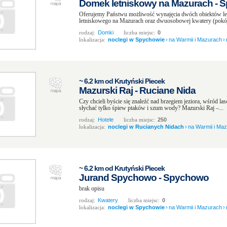
Domek letniskowy na Mazurach - 
Oferujemy Państwu możliwość wynajęcia dwóch obiektów le
letniskowego na Mazurach oraz dwuosobowej kwatery (pokój
rodzaj:
Domki
liczba miejsc:
0
lokalizacja:
noclegi w Spychowie
›
na Warmii i Mazurach
›
~ 6.2 km od Krutyński Piecek
Mazurski Raj - Ruciane Nida
Czy chcieli byście się znaleźć nad brzegiem jeziora, wśród l
słychać tylko śpiew ptaków i szum wody? Mazurski Raj –...
rodzaj:
Hotele
liczba miejsc:
250
lokalizacja:
noclegi w Rucianych Nidach
›
na Warmii i Ma
~ 6.2 km od Krutyński Piecek
Jurand Spychowo - Spychowo
brak opisu
rodzaj:
Kwatery
liczba miejsc:
0
lokalizacja:
noclegi w Spychowie
›
na Warmii i Mazurach
›