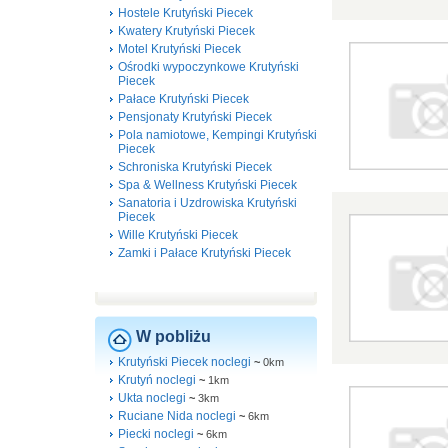
Hostele Krutyński Piecek
Kwatery Krutyński Piecek
Motel Krutyński Piecek
Ośrodki wypoczynkowe Krutyński
Piecek
Pałace Krutyński Piecek
Pensjonaty Krutyński Piecek
Pola namiotowe, Kempingi Krutyński
Piecek
Schroniska Krutyński Piecek
Spa & Wellness Krutyński Piecek
Sanatoria i Uzdrowiska Krutyński
Piecek
Wille Krutyński Piecek
Zamki i Pałace Krutyński Piecek
W pobliżu
Krutyński Piecek noclegi
~
0km
Krutyń noclegi
~
1km
Ukta noclegi
~
3km
Ruciane Nida noclegi
~
6km
Piecki noclegi
~
6km