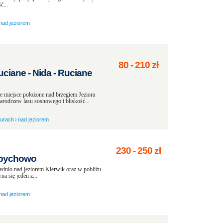
ć...
nad jeziorem
80
-
210
zł
iane - Nida - Ruciane
 miejsce położone nad brzegiem Jeziora
arodrzew lasu sosnowego i bliskość...
zurach
›
nad jeziorem
230
-
250
zł
Spychowo
ednio nad jeziorem Kierwik oraz w pobliżu
a się jeden z...
nad jeziorem