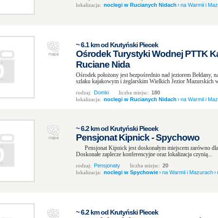
lokalizacja:
noclegi w Rucianych Nidach
›
na Warmii i Ma
~ 6.1 km od Krutyński Piecek
Ośrodek Turystyki Wodnej PTTK Ka
Ruciane Nida
Ośrodek położony jest bezpośrednio nad jeziorem Bełdany, na
szlaku kajakowym i żeglarskim Wielkich Jezior Mazurskich w
rodzaj:
Domki
liczba miejsc:
180
lokalizacja:
noclegi w Rucianych Nidach
›
na Warmii i Ma
~ 6.2 km od Krutyński Piecek
Pensjonat Kipnick - Spychowo
Pensjonat Kipnick jest doskonałym miejscem zarówno dla
Doskonałe zaplecze konferencyjne oraz lokalizacja czynią...
rodzaj:
Pensjonaty
liczba miejsc:
20
lokalizacja:
noclegi w Spychowie
›
na Warmii i Mazurach
›
~ 6.2 km od Krutyński Piecek