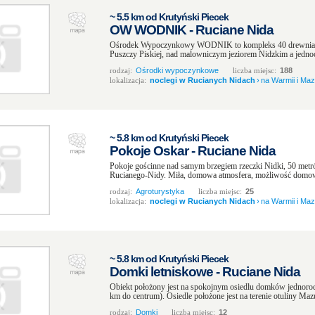
~ 5.5 km od Krutyński Piecek
OW WODNIK - Ruciane Nida
Ośrodek Wypoczynkowy WODNIK to kompleks 40 drewniany
Puszczy Piskiej, nad malowniczym jeziorem Nidzkim a jednocz
rodzaj:
Ośrodki wypoczynkowe
liczba miejsc:
188
lokalizacja:
noclegi w Rucianych Nidach
›
na Warmii i Ma
~ 5.8 km od Krutyński Piecek
Pokoje Oskar - Ruciane Nida
Pokoje gościnne nad samym brzegiem rzeczki Nidki, 50 metr
Rucianego-Nidy. Miła, domowa atmosfera, możliwość domo
rodzaj:
Agroturystyka
liczba miejsc:
25
lokalizacja:
noclegi w Rucianych Nidach
›
na Warmii i Ma
~ 5.8 km od Krutyński Piecek
Domki letniskowe - Ruciane Nida
Obiekt położony jest na spokojnym osiedlu domków jednoro
km do centrum). Osiedle położone jest na terenie otuliny Ma
rodzaj:
Domki
liczba miejsc:
12