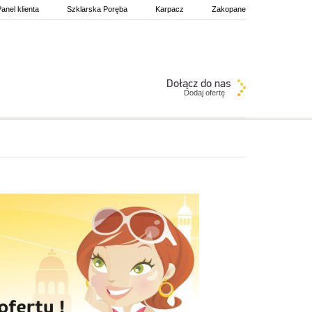
anel klienta
Szklarska Poręba
Karpacz
Zakopane
Dodaj ofertę