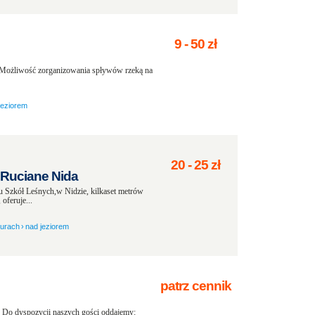
9
-
50
zł
 Możliwość zorganizowania spływów rzeką na
jeziorem
20
-
25
zł
 Ruciane Nida
łu Szkół Leśnych,w Nidzie, kilkaset metrów
oferuje...
zurach
›
nad jeziorem
patrz cennik
. Do dyspozycji naszych gości oddajemy: