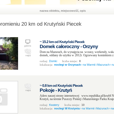
nazwa obiektu, miejscowość, opis
promieniu 20 km od Krutyński Piecek
~ 15.2 km od Krutyński Piecek
Domek całoroczny - Orzyny
Dom na Mazurach, do wynajęcia na wczasy, weekendy, wa
domek, oddany do użytku w 2012r. Ogrzewany kominkiem z r
rodzaj:
Domki
liczba miejsc:
8
lokalizacja:
noclegi w Orzynach
›
na Warmii i Mazurach
›
n
~ 0.8 km od Krutyński Piecek
Pokoje - Krutyń
Adres naszej strony internetowej www.republika.pl/kru44 Na
Krutyń, na terenie Puszczy Piskiej i Mazurskiego Parku Kraj
rodzaj:
Kwatery
liczba miejsc:
10
lokalizacja:
noclegi W Krutyniu
›
na Warmii i Mazurach
›
na