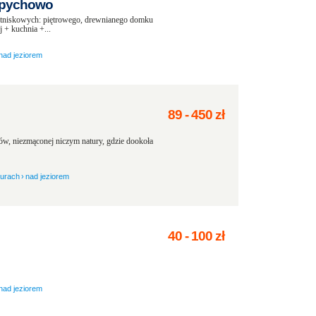
Spychowo
tniskowych: piętrowego, drewnianego domku
 + kuchnia +...
nad jeziorem
89
-
450
zł
asów, niezmąconej niczym natury, gdzie dookoła
zurach
›
nad jeziorem
40
-
100
zł
nad jeziorem