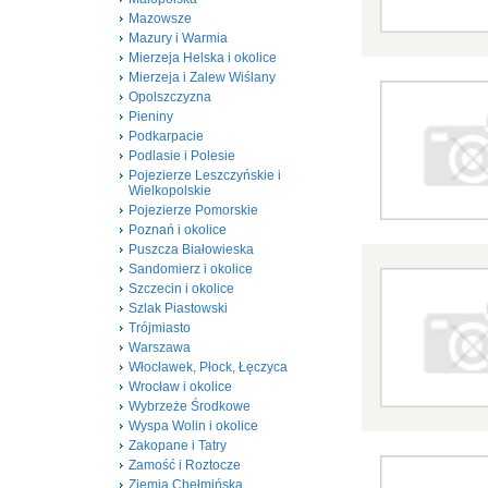
Mazowsze
Mazury i Warmia
Mierzeja Helska i okolice
Mierzeja i Zalew Wiślany
Opolszczyzna
Pieniny
Podkarpacie
Podlasie i Polesie
Pojezierze Leszczyńskie i
Wielkopolskie
Pojezierze Pomorskie
Poznań i okolice
Puszcza Białowieska
Sandomierz i okolice
Szczecin i okolice
Szlak Piastowski
Trójmiasto
Warszawa
Włocławek, Płock, Łęczyca
Wrocław i okolice
Wybrzeże Środkowe
Wyspa Wolin i okolice
Zakopane i Tatry
Zamość i Roztocze
Ziemia Chełmińska