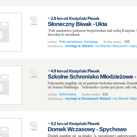
~ 2.8 km od Krutyński Piecek
Słoneczny Biwak - Ukta
Pole namiotowe położone bezpośrednio nad rzeką Krutynia.
dowolnych odcinkach.
rodzaj:
Pola namiotowe, Kempingi
liczba miejsc:
100
lokalizacja:
noclegi w Uktach
›
na Warmii i Mazurach
›
nad 
~ 4.9 km od Krutyński Piecek
Szkolne Schronisko Młodzieżowe -
Schronisko znajduje się na parterze budynku internatu Zespo
od Jeziora Nidzkiego. Schronisko czynne jest przez cały rok, 
rodzaj:
Schroniska
liczba miejsc:
122
lokalizacja:
noclegi w Rucianych Nidach
›
na Warmii i Ma
~ 5.2 km od Krutyński Piecek
Domek Wczasowy - Spychowo
Domek znajduje się na działce 7a. ogrodzonej i zadrzewionej