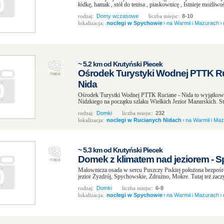
łódkę, hamak , stół do tenisa , piaskownicę , Istnieje możliwoś
rodzaj:
Domy wczasowe
liczba miejsc:
8-10
lokalizacja:
noclegi w Spychowie
›
na Warmii i Mazurach
›
~ 5.2 km od Krutyński Piecek
Ośrodek Turystyki Wodnej PTTK Ruc
Nida
Ośrodek Turystki Wodnej PTTK Ruciane - Nida to wyjątkowe
Nidzkiego na początku szlaku Wielkich Jezior Mazurskich. St
rodzaj:
Domki
liczba miejsc:
232
lokalizacja:
noclegi w Rucianych Nidach
›
na Warmii i Ma
~ 5.3 km od Krutyński Piecek
Domek z klimatem nad jeziorem - 
Malownicza osada w sercu Puszczy Piskiej położona bezpośr
jezior Zyzdrój, Spychowskie, Zdrużno, Mokre. Tutaj też zaczyn
rodzaj:
Domki
liczba miejsc:
6-8
lokalizacja:
noclegi w Spychowie
›
na Warmii i Mazurach
›