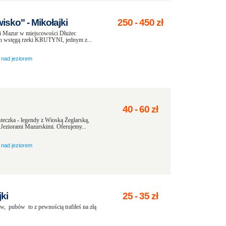
sko" - Mikołajki
250
-
450
zł
i Mazur w miejscowości Dłużec
ych wstęgą rzeki KRUTYNI, jednym z...
nad jeziorem
40
-
60
zł
teczka - legendy z Wioską Żeglarską,
 Jeziorami Mazurskimi. Oferujemy...
nad jeziorem
ki
25
-
35
zł
, pubów to z pewnością trafiłeś na złą