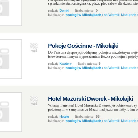
sąsiedztwie stanica żeglarska, plaża, plac zabaw dla dzieci, st
rodzaj:
Domki
liczba miejsc:
0
lokalizacja:
noclegi w Mikołajkach
›
na Warmii i Mazurach
›
Pokoje Gościnne - Mikołajki
Do Państwa dyspozycji oddajemy pokoje z niezależnym wejś
telewizorem i innym wyposażeniem (łóżka podwójne i pojedync
rodzaj:
Kwatery
liczba miejsc:
9
lokalizacja:
noclegi w Mikołajkach
›
na Warmii i Mazurach
›
Hotel Mazurski Dworek - Mikołajki
Witamy Państwa! Hotel Mazurski Dworek jest obiektem trzy 
położonym w samym sercu Mazur nad jeziorem Tałty, 3 km od 
rodzaj:
Hotele
liczba miejsc:
58
lokalizacja:
noclegi w Mikołajkach
›
na Warmii i Mazurach
›