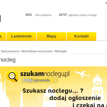
P
3551
10737
a
Lastminute
Mapy
Kontakt
Nad jeziorem
Warmińsko-mazurskie
Mikołajki
›
›
›
 nocleg