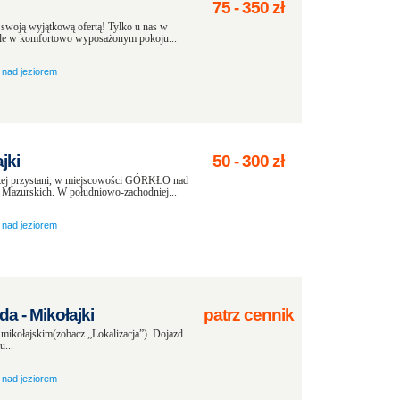
75
-
350
zł
 swoją wyjątkową ofertą! Tylko u nas w
wile w komfortowo wyposażonym pokoju...
nad jeziorem
jki
50
-
300
zł
rtej przystani, w miejscowości GÓRKŁO nad
Mazurskich. W południowo-zachodniej...
nad jeziorem
 - Mikołajki
patrz cennik
mikołajskim(zobacz „Lokalizacja”). Dojazd
u...
nad jeziorem