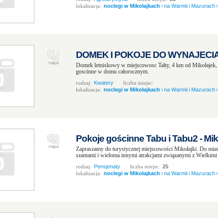
lokalizacja:
noclegi w Mikołajkach
›
na Warmii i Mazurach
›
DOMEK I POKOJE DO WYNAJECIA -
Domek letniskowy w miejscowosc Tałty, 4 km od Mikołajek, 
goscinne w domu całorocznym.
rodzaj:
Kwatery
liczba miejsc:
lokalizacja:
noclegi w Mikołajkach
›
na Warmii i Mazurach
›
Pokoje gościnne Tabu i Tabu2 - Mik
Zapraszamy do turystycznej miejscowości Mikołajki. Do mias
szantami i wieloma innymi atrakcjami związanymi z Wielkimi 
rodzaj:
Pensjonaty
liczba miejsc:
25
lokalizacja:
noclegi w Mikołajkach
›
na Warmii i Mazurach
›