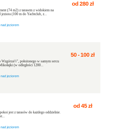
od
280
zł
ment (74 m2) z tarasem z widokiem na
 jeziora (100 m do Yachtclub, z...
nad jeziorem
50
-
100
zł
o Wzgórza\\\", położonego w samym sercu
kołajki (w odległości 1200...
nad jeziorem
od
45
zł
okoi jest z tarasów do każdego oddzielnie.
t...
nad jeziorem