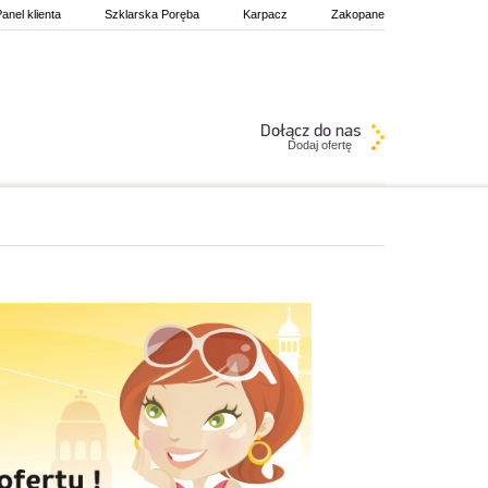
anel klienta
Szklarska Poręba
Karpacz
Zakopane
Dodaj ofertę