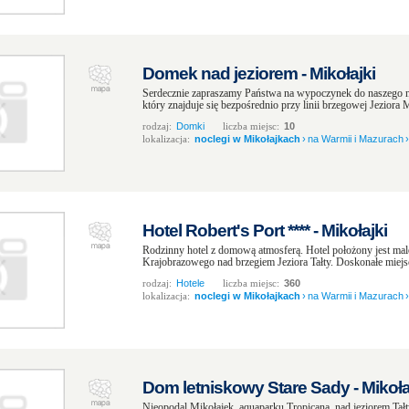
Domek nad jeziorem - Mikołajki
Serdecznie zapraszamy Państwa na wypoczynek do naszego
który znajduje się bezpośrednio przy linii brzegowej Jeziora 
rodzaj:
Domki
liczba miejsc:
10
lokalizacja:
noclegi w Mikołajkach
›
na Warmii i Mazurach
›
Hotel Robert's Port **** - Mikołajki
Rodzinny hotel z domową atmosferą. Hotel położony jest ma
Krajobrazowego nad brzegiem Jeziora Tałty. Doskonałe miejs
rodzaj:
Hotele
liczba miejsc:
360
lokalizacja:
noclegi w Mikołajkach
›
na Warmii i Mazurach
›
Dom letniskowy Stare Sady - Mikoła
Nieopodal Mikołajek, aquaparku Tropicana, nad jeziorem Tał