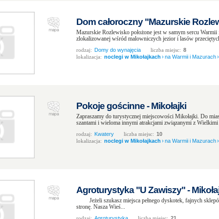
Dom całoroczny "Mazurskie Rozlewi
Mazurskie Rozlewisko położone jest w samym sercu Warmii 
zlokalizowanej wśród malowniczych jezior i lasów przecięt
rodzaj:
Domy do wynajęcia
liczba miejsc:
8
lokalizacja:
noclegi w Mikołajkach
›
na Warmii i Mazurach
›
Pokoje gościnne - Mikołajki
Zapraszamy do turystycznej miejscowości Mikołajki. Do mias
szantami i wieloma innymi atrakcjami związanymi z Wielkimi
rodzaj:
Kwatery
liczba miejsc:
10
lokalizacja:
noclegi w Mikołajkach
›
na Warmii i Mazurach
›
Agroturystyka "U Zawiszy" - Mikołaj
Jeżeli szukasz miejsca pełnego dyskotek, fajnych sklepów
stronę. Nasza Wieś...
rodzaj:
Agroturystyka
liczba miejsc:
21