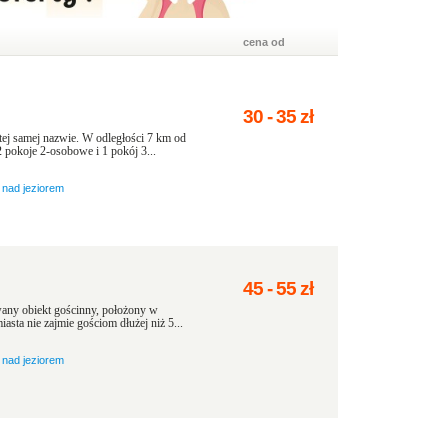
cena od
30
-
35
zł
tej samej nazwie. W odległości 7 km od
pokoje 2-osobowe i 1 pokój 3...
nad jeziorem
45
-
55
zł
any obiekt gościnny, położony w
asta nie zajmie gościom dłużej niż 5...
nad jeziorem