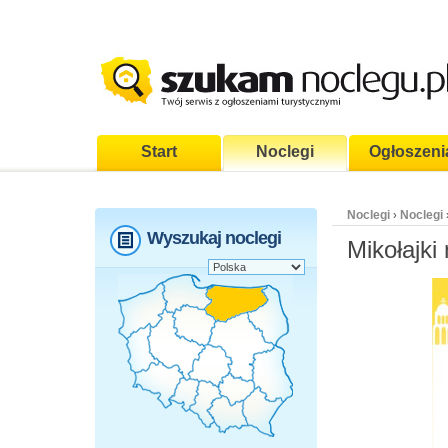
Start
Noclegi
Ogłoszeni
Noclegi
Noclegi
›
Wyszukaj noclegi
Mikołajki