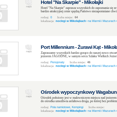
Hotel "Na Skarpie" - Mikołajki
Hotel "Na Skarpie" zaprasza wszystkich do zapoznania się ze
bardzo atrakcyjnej cenie spędzą Państwo niezapomniane ch
rodzaj:
0
liczba miejsc:
64
lokalizacja:
noclegi w Mikołajkach
›
na Warmii i Mazurach
›
Port Millennium - Żurawi Kąt - Mikoła
Zapraszamy wszystkich bardzo gorąco do naszej nowo otwa
jeziorem JAGODNE, w samym sercu Szlaku Wielkich Jezior 
rodzaj:
Pensjonaty
liczba miejsc:
46
lokalizacja:
noclegi w Mikołajkach
›
na Warmii i Mazurach
›
Ośrodek wypoczynkowy Wagabunda
Ośrodek położony jest w malowniczym miejscu nad jeziorem 
do ośrodka umożliwia asfaltowa droga, po której bez problem
rodzaj:
Pola namiotowe, Kempingi
liczba miejsc:
lokalizacja:
noclegi w Mikołajkach
›
na Warmii i Mazurach
›