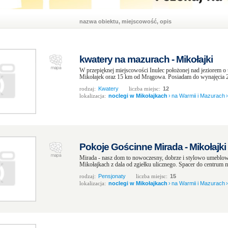
nazwa obiektu, miejscowość, opis
kwatery na mazurach - Mikołajki
W przepięknej miejscowości Inulec położonej nad jeziorem o 
Mikołajek oraz 15 km od Mrągowa. Posiadam do wynajęcia 2 
rodzaj:
Kwatery
liczba miejsc:
12
lokalizacja:
noclegi w Mikołajkach
›
na Warmii i Mazurach
›
Pokoje Gościnne Mirada - Mikołajki
Mirada - nasz dom to nowoczesny, dobrze i stylowo umeblow
Mikołajkach z dala od zgiełku ulicznego. Spacer do centrum mi
rodzaj:
Pensjonaty
liczba miejsc:
15
lokalizacja:
noclegi w Mikołajkach
›
na Warmii i Mazurach
›