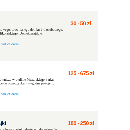
30
-
50
zł
 nowego, drewnianego domku 2-6 osobowego,
Mikołajskiego. Domek znajduje...
nad jeziorem
125
-
675
zł
lowniczo w otulinie Mazurskiego Parku
ce do odpoczynku - wygodne pokoje,...
nad jeziorem
jki
180
-
250
zł
ty, z bezpośrednim dostępem do jeziora. W