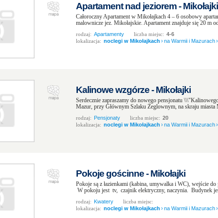
Apartament nad jeziorem - Mikołajki
Całoroczny Apartament w Mikołajkach 4 – 6 osobowy aparta
malownicze jez. Mikołajskie. Apartament znajduje się 20 m od
rodzaj:
Apartamenty
liczba miejsc:
4-6
lokalizacja:
noclegi w Mikołajkach
›
na Warmii i Mazurach
›
Kalinowe wzgórze - Mikołajki
Serdecznie zapraszamy do nowego pensjonatu \\\"Kalinoweg
Mazur, przy Głównym Szlaku Żeglownym, na skraju miasta Mi
rodzaj:
Pensjonaty
liczba miejsc:
20
lokalizacja:
noclegi w Mikołajkach
›
na Warmii i Mazurach
›
Pokoje gościnne - Mikołajki
Pokoje są z łazienkami (kabina, umywalka i WC), wejście do p
W pokoju jest tv, czajnik elektryczny, naczynia. Budynek jes
rodzaj:
Kwatery
liczba miejsc:
lokalizacja:
noclegi w Mikołajkach
›
na Warmii i Mazurach
›