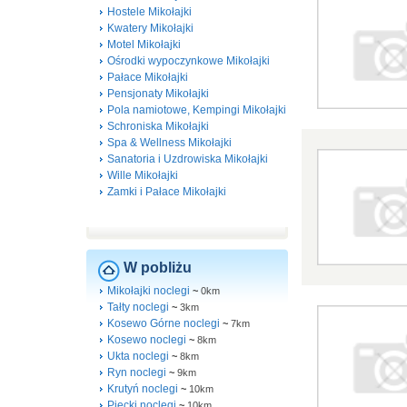
Hostele Mikołajki
Kwatery Mikołajki
Motel Mikołajki
Ośrodki wypoczynkowe Mikołajki
Pałace Mikołajki
Pensjonaty Mikołajki
Pola namiotowe, Kempingi Mikołajki
Schroniska Mikołajki
Spa & Wellness Mikołajki
Sanatoria i Uzdrowiska Mikołajki
Wille Mikołajki
Zamki i Pałace Mikołajki
W pobliżu
Mikołajki noclegi
~
0km
Tałty noclegi
~
3km
Kosewo Górne noclegi
~
7km
Kosewo noclegi
~
8km
Ukta noclegi
~
8km
Ryn noclegi
~
9km
Krutyń noclegi
~
10km
Piecki noclegi
~
10km