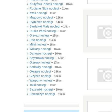
Krutyński Piecek noclegi
~
10km
Ruciane Nida noclegi
~
11km
Kwik noclegi
~
11km
Mrągowo noclegi
~
12km
Rydzewo noclegi
~
14km
Sterławki Małe noclegi
~
14km
Ruska Wieś noclegi
~
14km
Orzysz noclegi
~
15km
Pisz noclegi
~
15km
Miłki noclegi
~
16km
Wilkasy noclegi
~
16km
Danowo noclegi
~
16km
Spychowo noclegi
~
17km
Gizewo noclegi
~
17km
Sorkwity noclegi
~
18km
Okrągłe noclegi
~
18km
Giżycko noclegi
~
18km
Warpuny noclegi
~
18km
Talki noclegi
~
19km
Strzelniki noclegi
~
19km
Powałczyn noclegi
~
19km