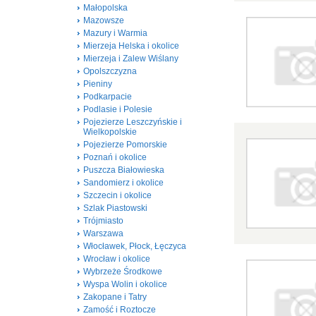
Małopolska
Mazowsze
Mazury i Warmia
Mierzeja Helska i okolice
Mierzeja i Zalew Wiślany
Opolszczyzna
Pieniny
Podkarpacie
Podlasie i Polesie
Pojezierze Leszczyńskie i
Wielkopolskie
Pojezierze Pomorskie
Poznań i okolice
Puszcza Białowieska
Sandomierz i okolice
Szczecin i okolice
Szlak Piastowski
Trójmiasto
Warszawa
Włocławek, Płock, Łęczyca
Wrocław i okolice
Wybrzeże Środkowe
Wyspa Wolin i okolice
Zakopane i Tatry
Zamość i Roztocze