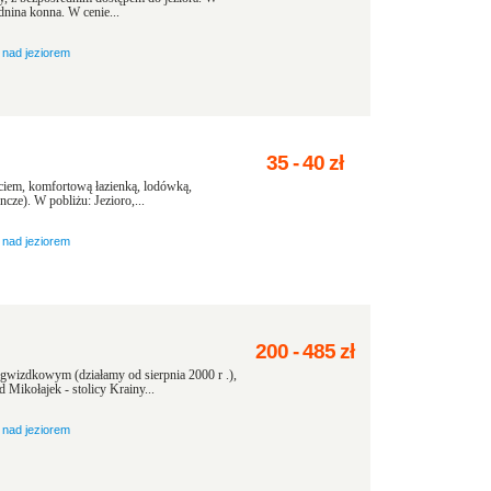
adnina konna. W cenie...
nad jeziorem
35
-
40
zł
ciem, komfortową łazienką, lodówką,
ze). W pobliżu: Jezioro,...
nad jeziorem
200
-
485
zł
gwizdkowym (działamy od sierpnia 2000 r .),
Mikołajek - stolicy Krainy...
nad jeziorem