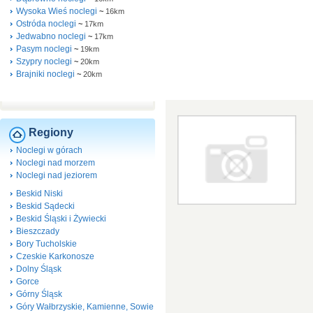
Wysoka Wieś noclegi
~
16km
Ostróda noclegi
~
17km
Jedwabno noclegi
~
17km
Pasym noclegi
~
19km
Szypry noclegi
~
20km
Brajniki noclegi
~
20km
Regiony
Noclegi w górach
Noclegi nad morzem
Noclegi nad jeziorem
Beskid Niski
Beskid Sądecki
Beskid Śląski i Żywiecki
Bieszczady
Bory Tucholskie
Czeskie Karkonosze
Dolny Śląsk
Gorce
Górny Śląsk
Góry Wałbrzyskie, Kamienne, Sowie