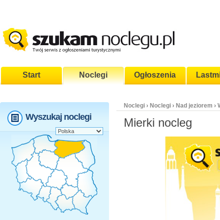
Start
Noclegi
Ogłoszenia
Lastm
Noclegi
Noclegi
Nad jeziorem
›
›
›
Wyszukaj noclegi
Mierki nocleg