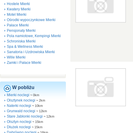
Hostele Mierki
Kwatery Mierki
Motel Mierki
Ośrodki wypoczynkowe Mierki
Pałace Mierki
Pensjonaty Mierki
Pola namiotowe, Kempingi Mierki
Schroniska Mierki
Spa & Wellness Mierki
Sanatoria i Uzdrowiska Mierki
Wille Mierki
Zamki i Pałace Mierki
W pobliżu
Mierki noclegi
~
0km
Olsztynek noclegi
~
2km
Naterki noclegi
~
10km
Grunwald noclegi
~
12km
Stare Jabłonki noclegi
~
12km
Olsztyn noclegi
~
15km
Dłużek noclegi
~
15km
Dąbrówno noclegi
~
16km