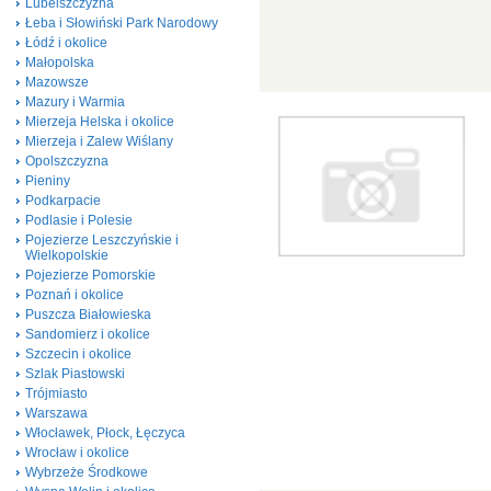
Lubelszczyzna
Łeba i Słowiński Park Narodowy
Łódź i okolice
Małopolska
Mazowsze
Mazury i Warmia
Mierzeja Helska i okolice
Mierzeja i Zalew Wiślany
Opolszczyzna
Pieniny
Podkarpacie
Podlasie i Polesie
Pojezierze Leszczyńskie i
Wielkopolskie
Pojezierze Pomorskie
Poznań i okolice
Puszcza Białowieska
Sandomierz i okolice
Szczecin i okolice
Szlak Piastowski
Trójmiasto
Warszawa
Włocławek, Płock, Łęczyca
Wrocław i okolice
Wybrzeże Środkowe