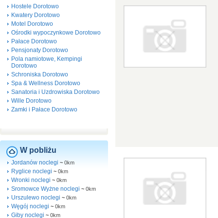
Hostele Dorotowo
Kwatery Dorotowo
Motel Dorotowo
Ośrodki wypoczynkowe Dorotowo
Pałace Dorotowo
Pensjonaty Dorotowo
Pola namiotowe, Kempingi
Dorotowo
Schroniska Dorotowo
Spa & Wellness Dorotowo
Sanatoria i Uzdrowiska Dorotowo
Wille Dorotowo
Zamki i Pałace Dorotowo
W pobliżu
Jordanów noclegi
~
0km
Ryglice noclegi
~
0km
Wronki noclegi
~
0km
Sromowce Wyżne noclegi
~
0km
Urszulewo noclegi
~
0km
Węgój noclegi
~
0km
Giby noclegi
~
0km