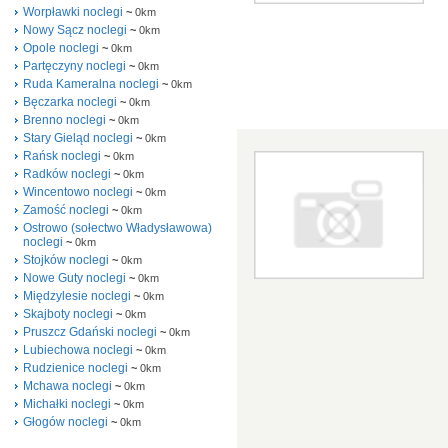
Worpławki noclegi
~
0km
Nowy Sącz noclegi
~
0km
Opole noclegi
~
0km
Partęczyny noclegi
~
0km
Ruda Kameralna noclegi
~
0km
Bęczarka noclegi
~
0km
Brenno noclegi
~
0km
Stary Gieląd noclegi
~
0km
Rańsk noclegi
~
0km
Radków noclegi
~
0km
Wincentowo noclegi
~
0km
Zamość noclegi
~
0km
Ostrowo (sołectwo Władysławowa)
noclegi
~
0km
Stojków noclegi
~
0km
Nowe Guty noclegi
~
0km
Międzylesie noclegi
~
0km
Skajboty noclegi
~
0km
Pruszcz Gdański noclegi
~
0km
Lubiechowa noclegi
~
0km
Rudzienice noclegi
~
0km
Mchawa noclegi
~
0km
Michałki noclegi
~
0km
Głogów noclegi
~
0km