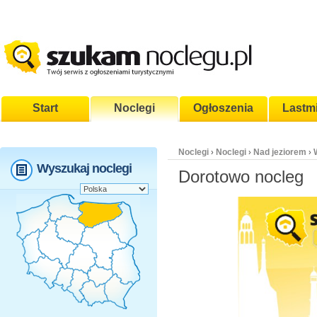
Start
Noclegi
Ogłoszenia
Lastm
Noclegi
Noclegi
Nad jeziorem
›
›
›
Wyszukaj noclegi
Dorotowo nocleg