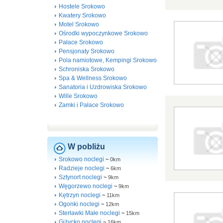
Hostele Srokowo
Kwatery Srokowo
Motel Srokowo
Ośrodki wypoczynkowe Srokowo
Pałace Srokowo
Pensjonaty Srokowo
Pola namiotowe, Kempingi Srokowo
Schroniska Srokowo
Spa & Wellness Srokowo
Sanatoria i Uzdrowiska Srokowo
Wille Srokowo
Zamki i Pałace Srokowo
W pobliżu
Srokowo noclegi
~
0km
Radzieje noclegi
~
6km
Sztynort noclegi
~
9km
Węgorzewo noclegi
~
9km
Kętrzyn noclegi
~
11km
Ogonki noclegi
~
12km
Sterławki Małe noclegi
~
15km
Giżycko noclegi
~
16km