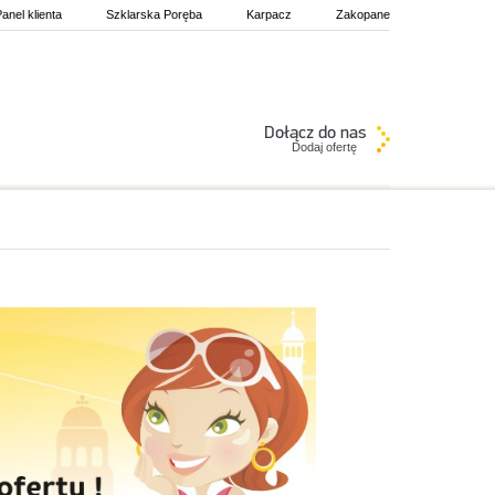
anel klienta
Szklarska Poręba
Karpacz
Zakopane
Dodaj ofertę