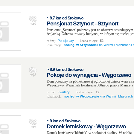
~ 8.7 km od Srokowo
Pensjonat Sztynort - Sztynort
Pensjonat „Sztynort” położony jest na obszarze sąsiadujący
żeglarską. Odrestaurowany budynek, w którym się mieści, jes
rodzaj:
Pensjonaty
liczba miejsc:
52
lokalizacja:
noclegi w Sztynorcie
›
na Warmii i Mazurach
›
~ 8.9 km od Srokowo
Pokoje do wynajęcia - Węgorzewo
Dom położony na półhektarowej ogrodzonej działce wraz z s
Węgorzewo. Wspaniała lokalizacja 300m do jeziora Mamry z 
rodzaj:
Kwatery
liczba miejsc:
12
lokalizacja:
noclegi w Węgorzewie
›
na Warmii i Mazurach
~ 9 km od Srokowo
Domek letniskowy - Węgorzewo
Domek letniskowy 'bliźniak', w spokojnej okolicy. W pobliżu 