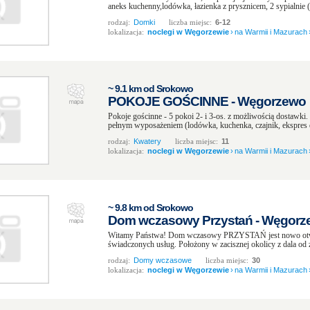
aneks kuchenny,lodówka, łazienka z prysznicem, 2 sypialnie ( 
rodzaj:
Domki
liczba miejsc:
6-12
lokalizacja:
noclegi w Węgorzewie
›
na Warmii i Mazurach
~ 9.1 km od Srokowo
POKOJE GOŚCINNE - Węgorzewo
Pokoje gościnne - 5 pokoi 2- i 3-os. z możliwością dostawki.
pełnym wyposażeniem (lodówka, kuchenka, czajnik, ekspres d
rodzaj:
Kwatery
liczba miejsc:
11
lokalizacja:
noclegi w Węgorzewie
›
na Warmii i Mazurach
~ 9.8 km od Srokowo
Dom wczasowy Przystań - Węgorz
Witamy Państwa! Dom wczasowy PRZYSTAŃ jest nowo otwar
świadczonych usług. Położony w zacisznej okolicy z dala od zg
rodzaj:
Domy wczasowe
liczba miejsc:
30
lokalizacja:
noclegi w Węgorzewie
›
na Warmii i Mazurach