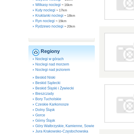
Wilkasy noclegi
~
16km
Kuty noclegi
~
17km
Kruklanki noclegi
~
18km
Ryn noclegi
~
19km
Rydzewo noclegi
~
20km
Regiony
Noclegi w górach
Noclegi nad morzem
Noclegi nad jeziorem
Beskid Niski
Beskid Sądecki
Beskid Śląski i Żywiecki
Bieszczady
Bory Tucholskie
Czeskie Karkonosze
Dolny Śląsk
Gorce
Górny Śląsk
Góry Wałbrzyskie, Kamienne, Sowie
Jura Krakowsko-Częstochowska