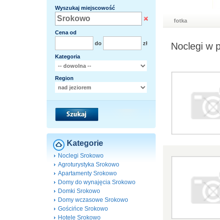
Wyszukaj miejscowość
fotka
Cena od
do
zł
Noclegi w 
Kategoria
Region
Kategorie
Noclegi Srokowo
Agroturystyka Srokowo
Apartamenty Srokowo
Domy do wynajęcia Srokowo
Domki Srokowo
Domy wczasowe Srokowo
Gościńce Srokowo
Hotele Srokowo