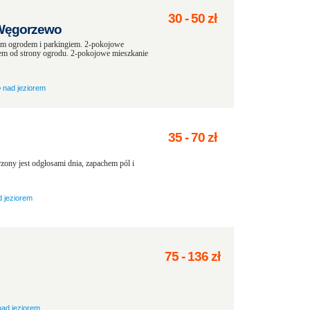
30
-
50
zł
- Węgorzewo
ym ogrodem i parkingiem. 2-pokojowe
iem od strony ogrodu. 2-pokojowe mieszkanie
›
nad jeziorem
35
-
70
zł
zony jest odgłosami dnia, zapachem pól i
d jeziorem
75
-
136
zł
nad jeziorem