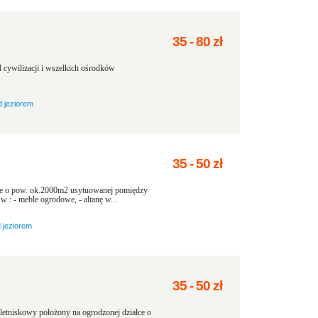
35
-
80
zł
 cywilizacji i wszelkich ośrodków
d jeziorem
35
-
50
zł
ce o pow. ok.2000m2 usytuowanej pomiędzy
w : - meble ogrodowe, - altanę w...
 jeziorem
35
-
50
zł
etniskowy położony na ogrodzonej działce o