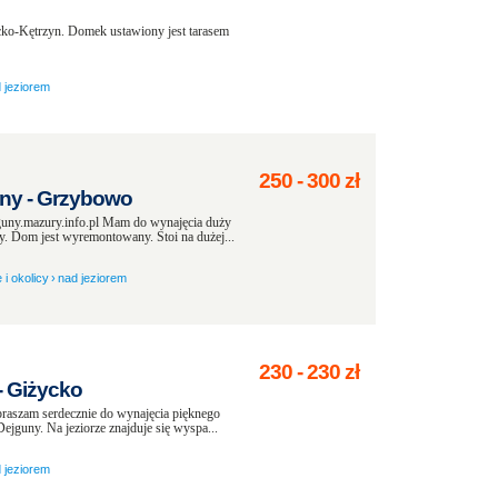
cko-Kętrzyn. Domek ustawiony jest tarasem
 jeziorem
250
-
300
zł
ny - Grzybowo
uny.mazury.info.pl Mam do wynajęcia duży
. Dom jest wyremontowany. Stoi na dużej...
 i okolicy
›
nad jeziorem
230
-
230
zł
 Giżycko
aszam serdecznie do wynajęcia pięknego
guny. Na jeziorze znajduje się wyspa...
 jeziorem