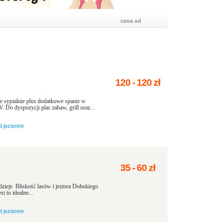
cena od
120
-
120
zł
e sypialnie plus dodatkowe spanie w
 Do dyspozycji plac zabaw, grill oraz...
d jeziorem
35
-
60
zł
ieje. Bliskość lasów i jeziora Dobskiego
 to idealne...
d jeziorem