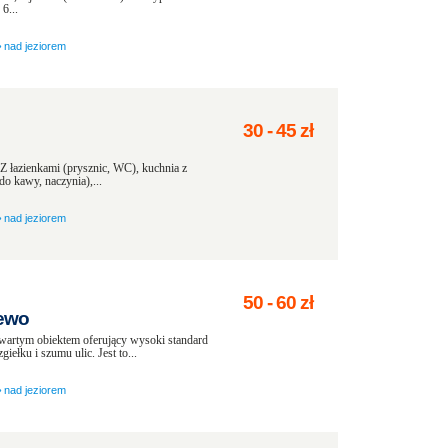
6...
›
nad jeziorem
30
-
45
zł
 Z łazienkami (prysznic, WC), kuchnia z
o kawy, naczynia),...
›
nad jeziorem
50
-
60
zł
ewo
tym obiektem oferujący wysoki standard
iełku i szumu ulic. Jest to...
›
nad jeziorem