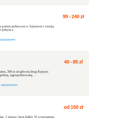
99
-
240
zł
m z portem jachtowym w Sztynorcie i wioską
t jednym z...
nad jeziorem
40
-
85
zł
adem, 300 m od głównej drogi Kętrzyn-
piekną, zagospodarowaną...
›
nad jeziorem
od
150
zł
las, 2 jeziora ( dwie łódki). W wyposażeniu