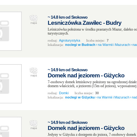
~ 14.8 km od Srokowo
Lesniczówka Zawilec - Budry
Leśniczówka położona w środku prastarych Mazur, daleko od
turystycznych.
rodzaj:
Agroturystyka
liczba miejsc:
7
lokalizacja:
noclegi w Budrach
›
na Warmii i Mazurach
›
na
~ 14.9 km od Srokowo
Domek nad jeziorem - Giżycko
7-osobowy domek letniskowy położony na ogrodzonej dział
domem właścicieli, a jeziorem (15m od jeziora), wyposażonej 
rodzaj:
Domki
liczba miejsc:
30
lokalizacja:
noclegi w Giżycku
›
na Warmii i Mazurach
›
nad
~ 14.9 km od Srokowo
Domek nad jeziorem - Giżycko
Jedyny w Giżycku z dostępem do jeziora, 7-osobowy domek l