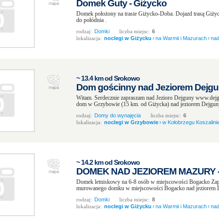
Domek Guty - Giżycko
Domek położony na trasie Giżycko-Doba. Dojazd trasą Giży
do połódnia .
rodzaj:
Domki
liczba miejsc:
6
lokalizacja:
noclegi w Giżycku
›
na Warmii i Mazurach
›
nad
~ 13.4 km od Srokowo
Dom gościnny nad Jeziorem Dejgu
Witam. Serdecznie zapraszam nad Jezioro Dejguny www.dejg
dom w Grzybowie (15 km. od Giżycka) nad jeziorem Dejguny
rodzaj:
Domy do wynajęcia
liczba miejsc:
6
lokalizacja:
noclegi w Grzybowie
›
w Kołobrzegu Koszalinie
~ 14.2 km od Srokowo
DOMEK NAD JEZIOREM MAZURY -
Domek letniskowy na 6-8 osób w miejscowości Bogacko Zapr
murowanego domku w miejscowości Bogacko nad jeziorem Dej
rodzaj:
Domki
liczba miejsc:
8
lokalizacja:
noclegi w Giżycku
›
na Warmii i Mazurach
›
nad