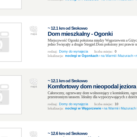
~ 12.1 km od Srokowo
Dom mieszkalny - Ogonki
Miejscowość Ogonki położona między Węgorzewem a Giżycki
jedno Święcajty a drugie Stręgiel.Dom położony jest prawie n
rodzaj:
Domy do wynajęcia
liczba miejsc:
0
lokalizacja:
noclegi w Ogonkach
›
na Warmii i Mazurach
›
~ 12.1 km od Srokowo
Komfortowy dom nieopodal jeziora
Całoroczny, ogrzewany dom wolnostojący z kominkiem, ogr
przestronnym tarasem. Idealny dla wypoczywających z dziećmi
rodzaj:
Domy do wynajęcia
liczba miejsc:
10
lokalizacja:
noclegi w Węgorzewie
›
na Warmii i Mazurach
~ 12.6 km od Srokowo