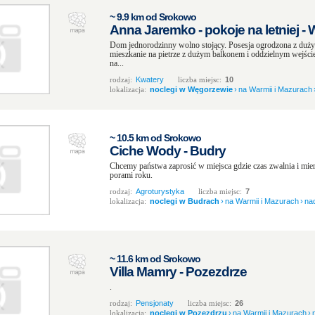
~ 9.9 km od Srokowo
Anna Jaremko - pokoje na letniej 
Dom jednorodzinny wolno stojący. Posesja ogrodzona z duż
mieszkanie na pietrze z dużym balkonem i oddzielnym wejśc
na...
rodzaj:
Kwatery
liczba miejsc:
10
lokalizacja:
noclegi w Węgorzewie
›
na Warmii i Mazurach
~ 10.5 km od Srokowo
Ciche Wody - Budry
Chcemy państwa zaprosić w miejsca gdzie czas zwalnia i mier
porami roku.
rodzaj:
Agroturystyka
liczba miejsc:
7
lokalizacja:
noclegi w Budrach
›
na Warmii i Mazurach
›
na
~ 11.6 km od Srokowo
Villa Mamry - Pozezdrze
.
rodzaj:
Pensjonaty
liczba miejsc:
26
lokalizacja:
noclegi w Pozezdrzu
›
na Warmii i Mazurach
›