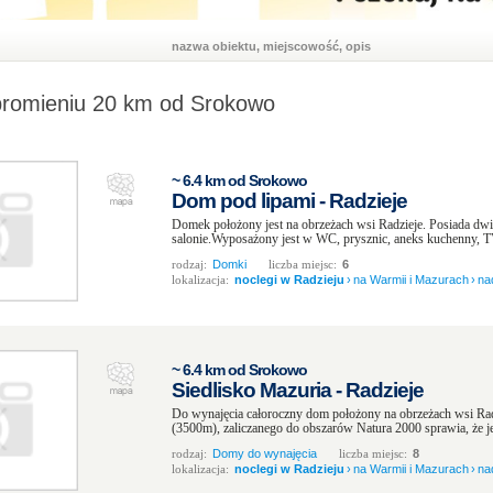
nazwa obiektu, miejscowość, opis
promieniu 20 km od Srokowo
~ 6.4 km od Srokowo
Dom pod lipami - Radzieje
Domek położony jest na obrzeżach wsi Radzieje. Posiada dwi
salonie.Wyposażony jest w WC, prysznic, aneks kuchenny, TV.
rodzaj:
Domki
liczba miejsc:
6
lokalizacja:
noclegi w Radzieju
›
na Warmii i Mazurach
›
na
~ 6.4 km od Srokowo
Siedlisko Mazuria - Radzieje
Do wynajęcia całoroczny dom położony na obrzeżach wsi Radz
(3500m), zaliczanego do obszarów Natura 2000 sprawia, że jest
rodzaj:
Domy do wynajęcia
liczba miejsc:
8
lokalizacja:
noclegi w Radzieju
›
na Warmii i Mazurach
›
na