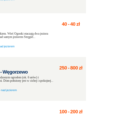
40
-
40
zł
em. Wieś Ogonki otaczają dwa jeziora
ad samym jeziorem Stręgiel...
nad jeziorem
250
-
800
zł
 - Węgorzewo
odzonym ogrodem (ok. 6 arów) i
. Dom położony jest w cichej i spokojnej...
›
nad jeziorem
100
-
200
zł