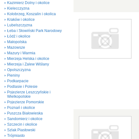
Kazimierz Dolny i okolice
Kielecczyzna
Kołobrzeg, Koszalin i okolica
Kraków i okolice
Lubelszczyzna
Łeba i Słowiński Park Narodowy
Łódź i okolice
Małopolska
Mazowsze
Mazury i Warmia
Mierzeja Helska i okolice
Mierzeja i Zalew Wiślany
Opolszczyzna
Pieniny
Podkarpacie
Podlasie i Polesie
Pojezierze Leszczyńskie i
Wielkopolskie
Pojezierze Pomorskie
Poznań i okolice
Puszcza Białowieska
Sandomierz i okolice
Szczecin i okolice
Szlak Piastowski
Trójmiasto