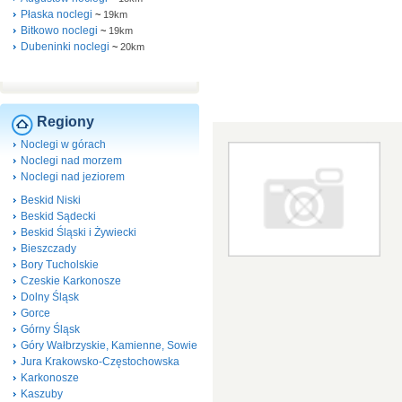
Płaska noclegi
~
19km
Bitkowo noclegi
~
19km
Dubeninki noclegi
~
20km
Regiony
Noclegi w górach
Noclegi nad morzem
Noclegi nad jeziorem
Beskid Niski
Beskid Sądecki
Beskid Śląski i Żywiecki
Bieszczady
Bory Tucholskie
Czeskie Karkonosze
Dolny Śląsk
Gorce
Górny Śląsk
Góry Wałbrzyskie, Kamienne, Sowie
Jura Krakowsko-Częstochowska
Karkonosze
Kaszuby