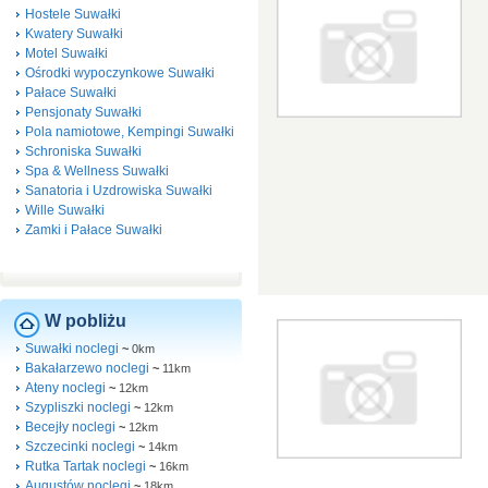
Hostele Suwałki
Kwatery Suwałki
Motel Suwałki
Ośrodki wypoczynkowe Suwałki
Pałace Suwałki
Pensjonaty Suwałki
Pola namiotowe, Kempingi Suwałki
Schroniska Suwałki
Spa & Wellness Suwałki
Sanatoria i Uzdrowiska Suwałki
Wille Suwałki
Zamki i Pałace Suwałki
W pobliżu
Suwałki noclegi
~
0km
Bakałarzewo noclegi
~
11km
Ateny noclegi
~
12km
Szypliszki noclegi
~
12km
Becejły noclegi
~
12km
Szczecinki noclegi
~
14km
Rutka Tartak noclegi
~
16km
Augustów noclegi
~
18km