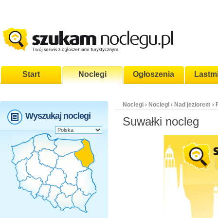
Start
Noclegi
Ogłoszenia
Lastm
Noclegi
Noclegi
Nad jeziorem
›
›
›
Wyszukaj noclegi
Suwałki nocleg