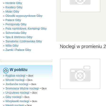
Hostele Giby
Kwatery Giby
Motel Giby
Ośrodki wypoczynkowe Giby
Pałace Giby
Pensjonaty Giby
Pola namiotowe, Kempingi Giby
Schroniska Giby
Spa & Wellness Giby
Sanatoria i Uzdrowiska Giby
Noclegi w promieniu 
Wille Giby
Zamki i Pałace Giby
W pobliżu
Ryglice noclegi
~
0km
Wronki noclegi
~
0km
Jordanów noclegi
~
0km
Sromowce Wyżne noclegi
~
0km
Urszulewo noclegi
~
0km
Giby noclegi
~
0km
Worpławki noclegi
~
0km
Węgój noclegi
~
0km