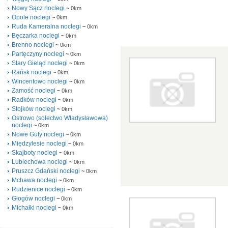
Nowy Sącz noclegi
~
0km
Opole noclegi
~
0km
Ruda Kameralna noclegi
~
0km
Bęczarka noclegi
~
0km
Brenno noclegi
~
0km
Partęczyny noclegi
~
0km
Stary Gieląd noclegi
~
0km
Rańsk noclegi
~
0km
Wincentowo noclegi
~
0km
Zamość noclegi
~
0km
Radków noclegi
~
0km
Stojków noclegi
~
0km
Ostrowo (sołectwo Władysławowa)
noclegi
~
0km
Nowe Guty noclegi
~
0km
Międzylesie noclegi
~
0km
Skajboty noclegi
~
0km
Lubiechowa noclegi
~
0km
Pruszcz Gdański noclegi
~
0km
Mchawa noclegi
~
0km
Rudzienice noclegi
~
0km
Głogów noclegi
~
0km
Michałki noclegi
~
0km