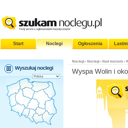
Start
Noclegi
Ogłoszenia
Lastm
Noclegi
Noclegi
Nad morzem
W
›
›
›
Wyszukaj noclegi
Wyspa Wolin i oko