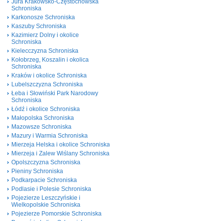
Jura Krakowsko-Częstochowska
Schroniska
Karkonosze Schroniska
Kaszuby Schroniska
Kazimierz Dolny i okolice
Schroniska
Kielecczyzna Schroniska
Kołobrzeg, Koszalin i okolica
Schroniska
Kraków i okolice Schroniska
Lubelszczyzna Schroniska
Łeba i Słowiński Park Narodowy
Schroniska
Łódź i okolice Schroniska
Małopolska Schroniska
Mazowsze Schroniska
Mazury i Warmia Schroniska
Mierzeja Helska i okolice Schroniska
Mierzeja i Zalew Wiślany Schroniska
Opolszczyzna Schroniska
Pieniny Schroniska
Podkarpacie Schroniska
Podlasie i Polesie Schroniska
Pojezierze Leszczyńskie i
Wielkopolskie Schroniska
Pojezierze Pomorskie Schroniska