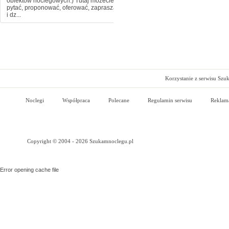
obiektów noclegowych:) Tutaj możecie
pytać, proponować, oferować, zapraszać
i dz...
Korzystanie z serwisu Szu
Noclegi
Współpraca
Polecane
Regulamin serwisu
Reklam
Copyright © 2004 - 2026 Szukamnoclegu.pl
Error opening cache file