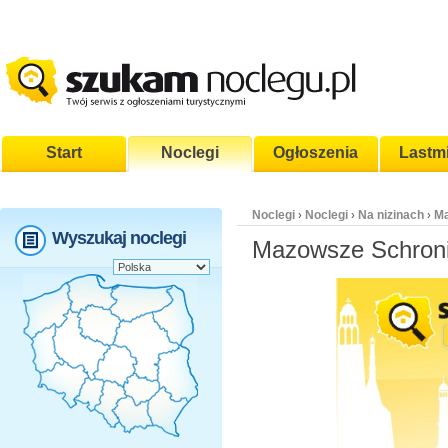
Start
Noclegi
Ogłoszenia
Lastm
Noclegi
Noclegi
Na nizinach
M
›
›
›
Wyszukaj noclegi
Mazowsze Schron