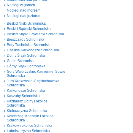
Noclegi w górach
Noclegi nad morzem
Noclegi nad jeziorem
Beskid Niski Schroniska
Beskid Sądecki Schroniska
Beskid Śląski i Żywiecki Schroniska
Bieszczady Schroniska
Bory Tucholskie Schroniska
Czeskie Karkonosze Schroniska
Dolny Śląsk Schroniska
Gorce Schroniska
Górny Śląsk Schroniska
Góry Wałbrzyskie, Kamienne, Sowie
Schroniska
Jura Krakowsko-Częstochowska
Schroniska
Karkonosze Schroniska
Kaszuby Schroniska
Kazimierz Dolny i okolice
Schroniska
Kielecczyzna Schroniska
Kołobrzeg, Koszalin i okolica
Schroniska
Kraków i okolice Schroniska
Lubelszczyzna Schroniska