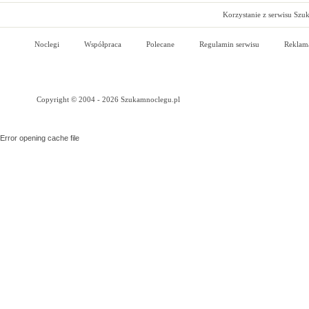
Korzystanie z serwisu Szu
Noclegi
Współpraca
Polecane
Regulamin serwisu
Reklam
Copyright © 2004 - 2026 Szukamnoclegu.pl
Error opening cache file