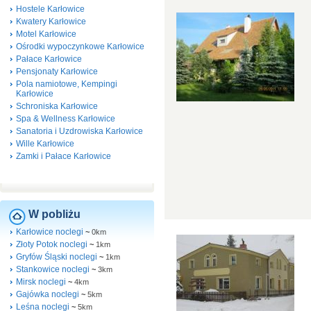
Hostele Karłowice
Kwatery Karłowice
Motel Karłowice
Ośrodki wypoczynkowe Karłowice
Pałace Karłowice
Pensjonaty Karłowice
Pola namiotowe, Kempingi
Karłowice
Schroniska Karłowice
Spa & Wellness Karłowice
Sanatoria i Uzdrowiska Karłowice
Wille Karłowice
Zamki i Pałace Karłowice
W pobliżu
Karłowice noclegi
~
0km
Złoty Potok noclegi
~
1km
Gryfów Śląski noclegi
~
1km
Stankowice noclegi
~
3km
Mirsk noclegi
~
4km
Gajówka noclegi
~
5km
Leśna noclegi
~
5km