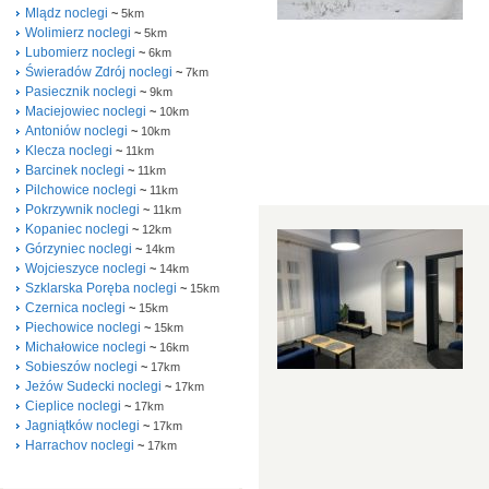
Mlądz noclegi
~
5km
Wolimierz noclegi
~
5km
Lubomierz noclegi
~
6km
Świeradów Zdrój noclegi
~
7km
Pasiecznik noclegi
~
9km
Maciejowiec noclegi
~
10km
Antoniów noclegi
~
10km
Klecza noclegi
~
11km
Barcinek noclegi
~
11km
Pilchowice noclegi
~
11km
Pokrzywnik noclegi
~
11km
Kopaniec noclegi
~
12km
Górzyniec noclegi
~
14km
Wojcieszyce noclegi
~
14km
Szklarska Poręba noclegi
~
15km
Czernica noclegi
~
15km
Piechowice noclegi
~
15km
Michałowice noclegi
~
16km
Sobieszów noclegi
~
17km
Jeżów Sudecki noclegi
~
17km
Cieplice noclegi
~
17km
Jagniątków noclegi
~
17km
Harrachov noclegi
~
17km