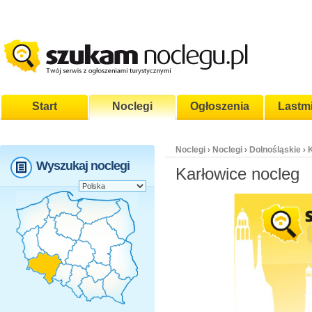
Start
Noclegi
Ogłoszenia
Lastm
Noclegi
Noclegi
Dolnośląskie
›
›
›
Wyszukaj noclegi
Karłowice nocleg